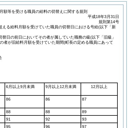
料月額等を受ける職員の給料の切替えに関する規則
平成18年3月31日
規則第14号
超える給料月額を受けていた職員の切替日における号給
(以下「新
切替日の前日においてその者が属していた職務の級
(以下「旧級」
の者が旧給料月額を受けていた期間
(町長の定める職員にあって
給
6月以上9月未満
9月以上12月未満
12月以上
86
86
87
88
88
89
91
92
93
95
96
97