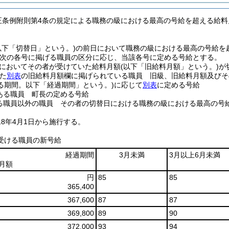
改正条例附則第4条の規定による職務の級における最高の号給を超える給
以下「切替日」という。)
の前日において職務の級における最高の号給を
次の各号に掲げる職員の区分に応じ、当該各号に定める号給とする。
においてその者が受けていた給料月額
(以下「旧給料月額」という。)
が
た
別表
の旧給料月額欄に掲げられている職員 旧級、旧給料月額及びそ
る期間。以下「経過期間」という。)
に応じて
別表
に定める号給
ある職員 町長の定める号給
職員以外の職員 その者の切替日における職務の級における最高の号
18年4月1日から施行する。
受ける職員の新号給
経過期間
3月未満
3月以上6月未満
月額
円
85
85
365,400
367,600
87
87
369,800
89
90
372,000
93
94