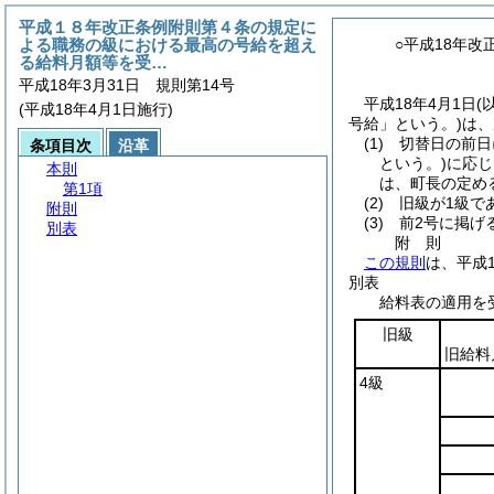
平成１８年改正条例附則第４条の規定に
よる職務の級における最高の号給を超え
○平成18年
る給料月額等を受…
平成18年3月31日 規則第14号
平成18年4月1日
(
(平成18年4月1日施行)
号給」という。)
は、
(1)
切替日の前日
条項目次
沿革
という。)
に応じ
本則
は、町長の定め
第1項
(2)
旧級が1級で
附則
(3)
前2号に掲げる
別表
附
則
この規則
は、平成
別表
給料表の適用を
旧級
旧給料
4級