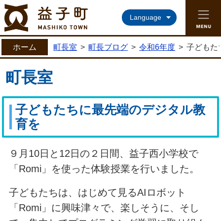
益子町ホームページ
Language
ホーム
町長室
>
町長ブログ
>
令和6年度
>
子どもた
町長室
子どもたちに最先端のデジタル教
育を
９月10日と12日の２日間、益子西小学校で
「Romi」を使った体験授業を行いました。
子どもたちは、はじめて見るAIロボット
「Romi」に興味津々で、楽しそうに、そし