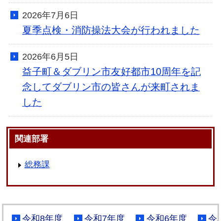
2026年7月6日
夏季点検・消防操法大会が行われました
2026年6月5日
益子町＆ダブリン市友好都市10周年を記
念してダブリン市の皆さんが来町されま
した
関連部署
総務課
令和8年度
令和7年度
令和6年度
令