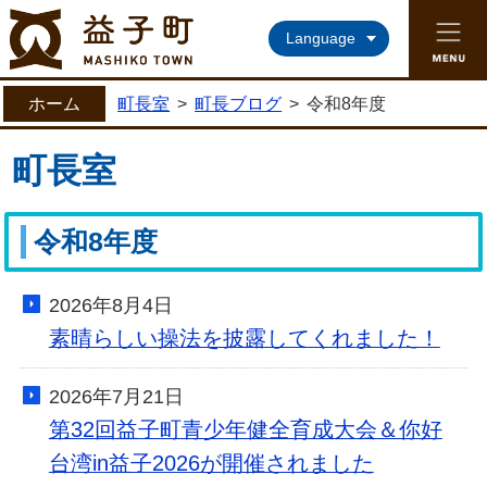
益子町ホームページ
Language
ホーム
町長室
>
町長ブログ
>
令和8年度
町長室
令和8年度
2026年8月4日
素晴らしい操法を披露してくれました！
2026年7月21日
第32回益子町青少年健全育成大会＆你好
台湾in益子2026が開催されました