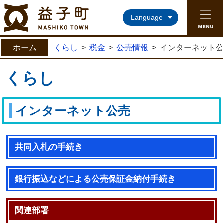
益子町ホームページ
Language
ホーム
くらし
>
税金
>
公売情報
>
インターネット
くらし
インターネット公売
共同入札の手続き
銀行振込などによる公売保証金納付手続き
関連部署