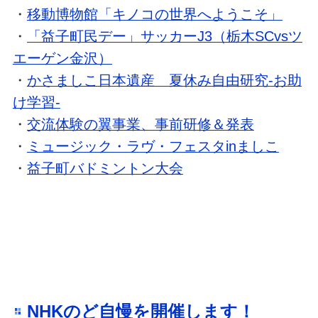
・
移動博物館「キノコの世界へようこそ」
・
「益子町民デー」サッカーJ3（栃木SCvsツ
エーゲン金沢）
・
かさましこ日本遺産 夏休み自由研究-お助
け学習-
・
交流体験の翼事業、事前研修＆発表
・
ミュージック・ラヴ・フェスタinましこ
・
益子町バドミントン大会
NHKのど自慢を開催します！