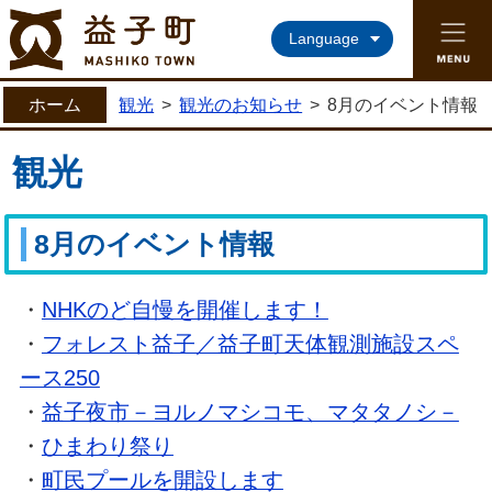
益子町ホームページ
Language
ホーム
観光
>
観光のお知らせ
>
8月のイベント情報
観光
8月のイベント情報
・
NHKのど自慢を開催します！
・
フォレスト益子／益子町天体観測施設スペ
ース250
・
益子夜市－ヨルノマシコモ、マタタノシ－
・
ひまわり祭り
・
町民プールを開設します