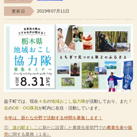
2019年07月11日
益子町では、現在
４名
の
地域おこし協力隊
が活動しており、また
７
名
の
OB・OG隊員
が町内に在住・活動しています。
今年は、新たな分野で活動する仲間を募集します！
①
道の駅ましこ
に新たに設置した農業生産部門での
農業生産
や
販
売
に関する業務（１名）