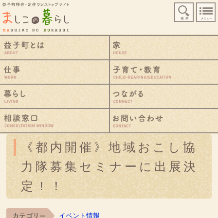
益子町移住・定住ワンストップサイト
検索
益子町とは
仕事
暮らし
相談窓口
《都内開催》地域おこし協
力隊募集セミナーに出展決
定！！
イベント情報