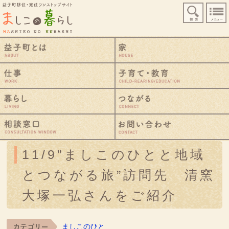
益子町移住・定住ワンストップサイト
検索
益子町とは
仕事
暮らし
相談窓口
11/9”ましこのひとと地域
とつながる旅”訪問先 清窯
大塚一弘さんをご紹介
ましこのひと