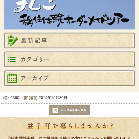
最
カ
バ
6360
2019年10月30日
このページの先頭へ戻る
益子町で暮
「栃木県益子町」にご興味をお持ちの方はこちらからお問い合わせく