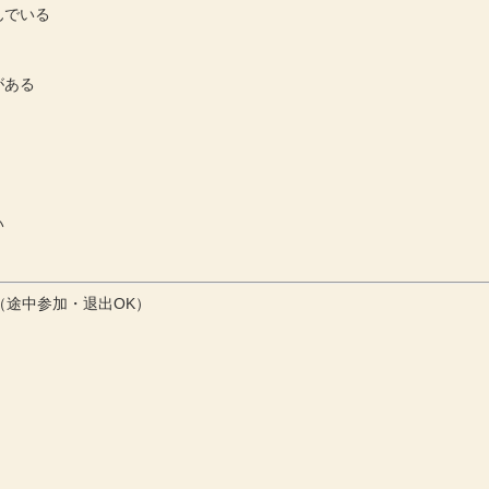
んでいる
がある
い
00（途中参加・退出OK）