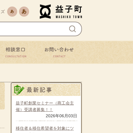
益子町
文字サイズを縮小
文字サイズを拡大
イズ
ながる
相談窓口
お問い合わせ
最新の記事
益子町創業セミナー（商工会主
催）受講者募集！！
2026年06月03日
移住者＆移住希望者を対象にツ