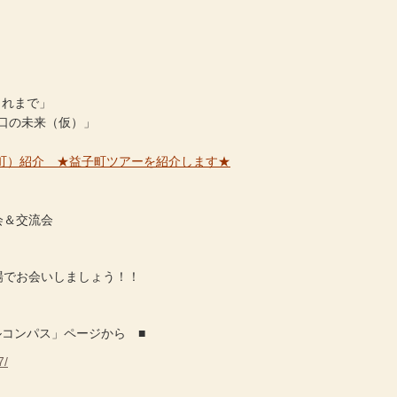
これまで」
人口の未来（仮）」
子町）紹介 ★益子町ツアーを紹介します★
会＆交流会
でお会いしましょう！！
ルコンパス」ページから ■
7/