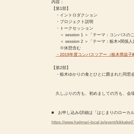
内容：
【第1部】
・イントロダクション
・プロジェクト説明
・トークセッション
＜ session 1 ＞「テーマ：コンパスの
＜ session 2 ＞「テーマ：栃木×関係
※休憩含む
・2019年度コンパスツアー（栃木県益
【第2部】
・栃木ゆかりの食とひとに囲まれた同窓
久しぶりの方も、初めましての方も、会場
■ お申し込み/詳細は「はじまりのローカ
https://www.hajimari-local.jp/event/kikkake0