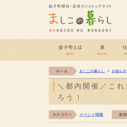
益子町
益子町とは
家
ホーム
ましこの暮らし
>
お知らせ
＼都内開催／これ
ろう！
イベント情報