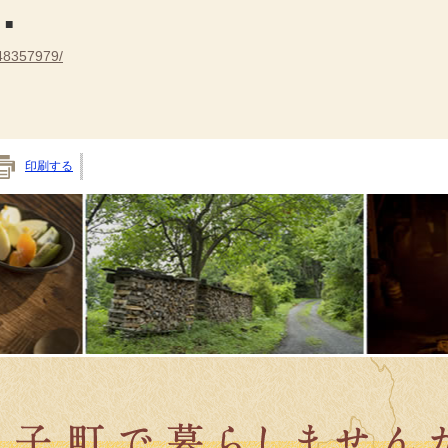
」■
48357979/
印刷する