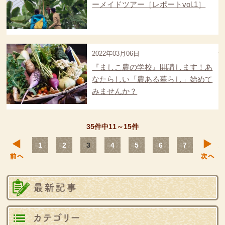
ーメイドツアー［レポートvol.1］
2022年03月06日
『ましこ農の学校』開講します！あ
なたらしい「農ある暮らし」始めて
みませんか？
35件中11～15件
前へ
1
2
3
4
5
6
7
最
カ