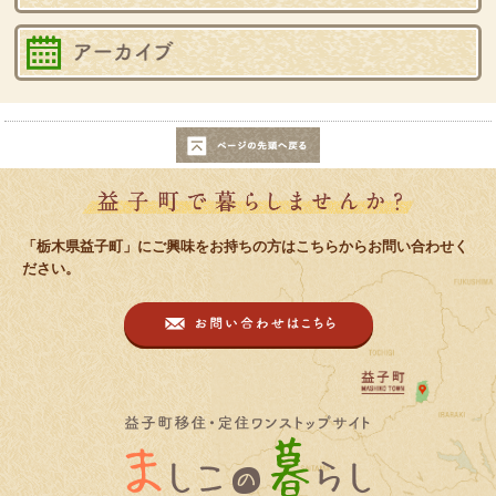
バ
このページの先頭へ戻る
益子町で暮
「栃木県益子町」にご興味をお持ちの方はこちらからお問い合わせく
ださい。
お問い合わせは
益子町移住・定住