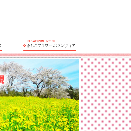
菜の花・桜まつり
ましこフラワーボラン
栃木県益子町にひまわ