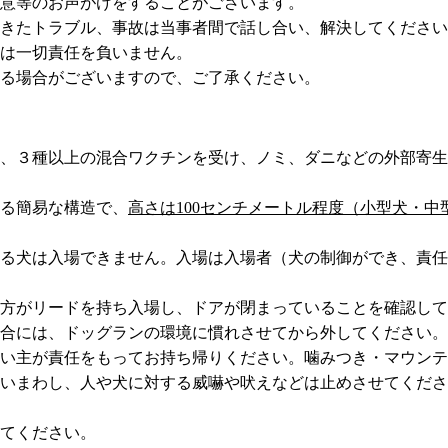
意等のお声がけをすることがございます。
きたトラブル、事故は当事者間で話し合い、解決してください
は一切責任を負いません。
る場合がございますので、ご了承ください。
、３種以上の混合ワクチンを受け、ノミ、ダニなどの外部寄生
る簡易な構造で、
高さは
100
センチメートル程度（小型犬・中
る犬は入場できません。
入場は入場者（犬の制御ができ、責任
方がリードを持ち入場し、ドアが閉まっていることを確認して
合には、ドッグランの環境に慣れさせてから外してください。
い主が責任をもってお持ち帰りください。
噛みつき・マウンテ
いまわし、人や犬に対する威嚇や吠えなどは止めさせてくださ
てください。