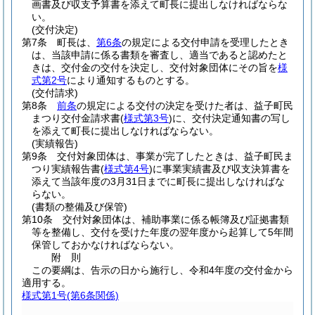
画書及び収支予算書を添えて町長に提出しなければならな
い。
(交付決定)
第7条
町長は、
第6条
の規定による交付申請を受理したとき
は、当該申請に係る書類を審査し、適当であると認めたと
きは、交付金の交付を決定し、交付対象団体にその旨を
様
式第2号
により通知するものとする。
(交付請求)
第8条
前条
の規定による交付の決定を受けた者は、益子町民
まつり交付金請求書
(
様式第3号
)
に、交付決定通知書の写し
を添えて町長に提出しなければならない。
(実績報告)
第9条
交付対象団体は、事業が完了したときは、益子町民ま
つり実績報告書
(
様式第4号
)
に事業実績書及び収支決算書を
添えて当該年度の3月31日までに町長に提出しなければな
らない。
(書類の整備及び保管)
第10条
交付対象団体は、補助事業に係る帳簿及び証拠書類
等を整備し、交付を受けた年度の翌年度から起算して5年間
保管しておかなければならない。
附
則
この要綱は、告示の日から施行し、令和4年度の交付金から
適用する。
様式第1号
(第6条関係)