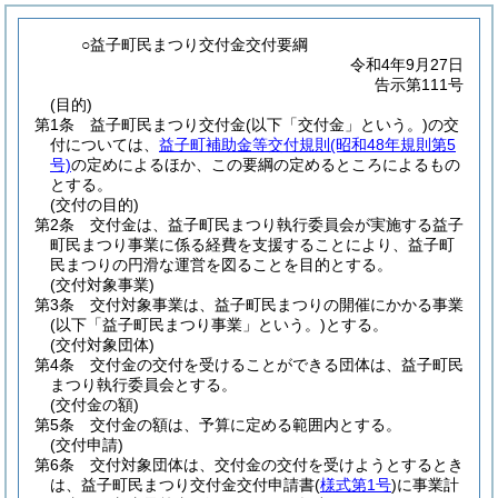
○益子町民まつり交付金交付要綱
令和4年9月27日
告示第111号
(目的)
第1条
益子町民まつり交付金
(以下「交付金」という。)
の交
付については、
益子町補助金等交付規則
(昭和48年規則第5
号)
の定めによるほか、この要綱の定めるところによるもの
とする。
(交付の目的)
第2条
交付金は、益子町民まつり執行委員会が実施する益子
町民まつり事業に係る経費を支援することにより、益子町
民まつりの円滑な運営を図ることを目的とする。
(交付対象事業)
第3条
交付対象事業は、益子町民まつりの開催にかかる事業
(以下「益子町民まつり事業」という。)
とする。
(交付対象団体)
第4条
交付金の交付を受けることができる団体は、益子町民
まつり執行委員会とする。
(交付金の額)
第5条
交付金の額は、予算に定める範囲内とする。
(交付申請)
第6条
交付対象団体は、交付金の交付を受けようとするとき
は、益子町民まつり交付金交付申請書
(
様式第1号
)
に事業計