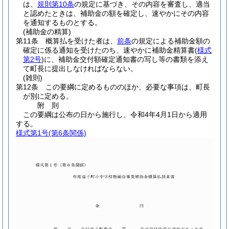
は、
規則第10条
の規定に基づき、その内容を審査し、適当
と認めたときは、補助金の額を確定し、速やかにその内容
を通知するものとする。
(補助金の精算)
第11条
概算払を受けた者は、
前条
の規定による補助金額の
確定に係る通知を受けたのち、速やかに補助金精算書
(
様式
第2号
)
に、補助金交付額確定通知書の写し等の書類を添え
て町長に提出しなければならない。
(雑則)
第12条
この要綱に定めるもののほか、必要な事項は、町長
が別に定める。
附
則
この要綱は公布の日から施行し、令和4年4月1日から適用
する。
様式第1号
(第6条関係)