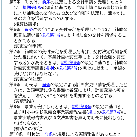
第5条
町長は、
前条
の規定による交付申請を受理したとき
は、
規則第5条
の規定に基づき、当該申請に係る書類の審査
により補助金の交付の要否及び交付額を決定し、速やかに
その内容を通知するものとする。
(概算払請求)
第6条
前条
の規定による交付決定を受理したものは、補助金
概算払請求書
(
様式第1号
)
により補助金の交付を請求するこ
とができる。
(変更交付申請)
第7条
補助金の交付決定を受理した者は、交付決定通知を受
けた後において、事業計画の変更等により交付金額を変更
する必要があるときは、
規則第8条
の規定に基づき、補助金
計画変更申請書
(
規則
の
様式第2号
)
を町長に提出し、承認を
受けなければならない。
(変更交付決定)
第8条
町長は、
前条
の規定による計画変更申請を受理したと
きは、当該申請に係る書類の審査により、計画変更の可否
を決定し、速やかにその内容を通知するものとする。
(実績報告)
第9条
事業が完了したときは、
規則第9条
の規定に基づき、
益子町小中学校教頭会事業実績報告書
(
規則
の
様式第3号
)
に
事業実績報告書及び収支決算書を添えて町長に提出しなけ
ればならない。
(補助金の確定)
第10条
町長は、
前条
の規定による実績報告があったとき