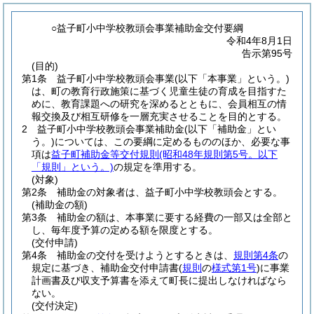
○益子町小中学校教頭会事業補助金交付要綱
令和4年8月1日
告示第95号
(目的)
第1条
益子町小中学校教頭会事業
(以下「本事業」という。)
は、町の教育行政施策に基づく児童生徒の育成を目指すた
めに、教育課題への研究を深めるとともに、会員相互の情
報交換及び相互研修を一層充実させることを目的とする。
2
益子町小中学校教頭会事業補助金
(以下「補助金」とい
う。)
については、この要綱に定めるもののほか、必要な事
項は
益子町補助金等交付規則
(昭和48年規則第5号。以下
「規則」という。)
の規定を準用する。
(対象)
第2条
補助金の対象者は、益子町小中学校教頭会とする。
(補助金の額)
第3条
補助金の額は、本事業に要する経費の一部又は全部と
し、毎年度予算の定める額を限度とする。
(交付申請)
第4条
補助金の交付を受けようとするときは、
規則第4条
の
規定に基づき、補助金交付申請書
(
規則
の
様式第1号
)
に事業
計画書及び収支予算書を添えて町長に提出しなければなら
ない。
(交付決定)