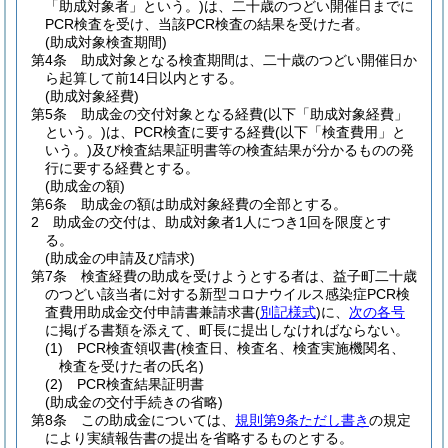
「助成対象者」という。)
は、二十歳のつどい開催日までに
PCR検査を受け、当該PCR検査の結果を受けた者。
(助成対象検査期間)
第4条
助成対象となる検査期間は、二十歳のつどい開催日か
ら起算して前14日以内とする。
(助成対象経費)
第5条
助成金の交付対象となる経費
(以下「助成対象経費」
という。)
は、PCR検査に要する経費
(以下「検査費用」と
いう。)
及び検査結果証明書等の検査結果が分かるものの発
行に要する経費とする。
(助成金の額)
第6条
助成金の額は助成対象経費の全部とする。
2
助成金の交付は、助成対象者1人につき1回を限度とす
る。
(助成金の申請及び請求)
第7条
検査経費の助成を受けようとする者は、益子町二十歳
のつどい該当者に対する新型コロナウイルス感染症PCR検
査費用助成金交付申請書兼請求書
(
別記様式
)
に、
次の各号
に掲げる書類を添えて、町長に提出しなければならない。
(1)
PCR検査領収書
(検査日、検査名、検査実施機関名、
検査を受けた者の氏名)
(2)
PCR検査結果証明書
(助成金の交付手続きの省略)
第8条
この助成金については、
規則第9条ただし書き
の規定
により実績報告書の提出を省略するものとする。