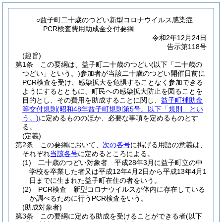
○益子町二十歳のつどい新型コロナウイルス感染症
PCR検査費用助成金交付要綱
令和2年12月24日
告示第118号
(趣旨)
第1条
この要綱は、益子町二十歳のつどい
(以下「二十歳の
つどい」という。)
参加者が当該二十歳のつどい開催日前に
PCR検査を受け、感染拡大を危惧することなく参加できる
ようにするとともに、町民への感染拡大防止を図ることを
目的とし、その費用を助成することに関し、
益子町補助金
等交付規則
(昭和48年益子町規則第5号。以下「規則」とい
う。)
に定めるもののほか、必要な事項を定めるものとす
る。
(定義)
第2条
この要綱において、
次の各号
に掲げる用語の意義は、
それぞれ
当該各号
に定めるところによる。
(1)
二十歳のつどい対象者 平成28年3月に益子町立の中
学校を卒業した者又は平成12年4月2日から平成13年4月1
日までに生まれた益子町在住の者をいう。
(2)
PCR検査 新型コロナウイルスが体内に存在している
か調べるために行うPCR検査をいう。
(助成対象者)
第3条
この要綱に定める助成を受けることができる者
(以下