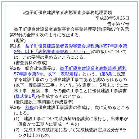
○益子町優良建設業者表彰審査会事務処理要領
平成28年5月26日
告示第77号
益子町優良建設業者表彰審査会事務処理要領(昭和57年告示
第9号)の全部を次のように改正する。
(趣旨)
第1条
益子町優良建設業者表彰審査会規程
(昭和57年訓令第
2号。以下「表彰審査会規程」という。)
の取扱いについて
は、この要領の定めるところによる。
(審査資料の作成)
第2条
総合政策課長は、
益子町優良建設業者表彰規程
(昭和
57年訓令第3号。以下「表彰規程」という。)
第3条
に規定
する建設工事のうち優良建設工事であると認められるもの
(以下「優良建設工事」という。)
を選定し、5月末までに土
木工事、建築工事、その他の工事ごとに優良建設工事調書
(
様式第1号
)
を作成するものとする。
(優良建設工事調書の作成基準)
第3条
前条
の優良建設工事調書の作成は、次に定めるところ
による。
(1)
建設工事について請負契約を誠実に履行し、出来形が
優良かつ工期内に完成したもの
(2)
完成工事成績評定に基づく完成検査評定点区分がBラ
ンク以上のもの。