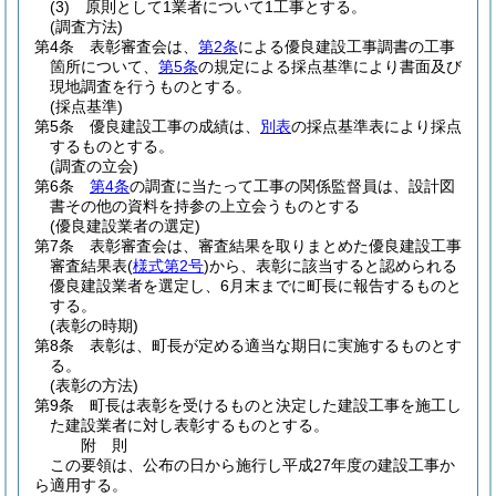
(3)
原則として1業者について1工事とする。
(調査方法)
第4条
表彰審査会は、
第2条
による優良建設工事調書の工事
箇所について、
第5条
の規定による採点基準により書面及び
現地調査を行うものとする。
(採点基準)
第5条
優良建設工事の成績は、
別表
の採点基準表により採点
するものとする。
(調査の立会)
第6条
第4条
の調査に当たって工事の関係監督員は、設計図
書その他の資料を持参の上立会うものとする
(優良建設業者の選定)
第7条
表彰審査会は、審査結果を取りまとめた優良建設工事
審査結果表
(
様式第2号
)
から、表彰に該当すると認められる
優良建設業者を選定し、6月末までに町長に報告するものと
する。
(表彰の時期)
第8条
表彰は、町長が定める適当な期日に実施するものとす
る。
(表彰の方法)
第9条
町長は表彰を受けるものと決定した建設工事を施工し
た建設業者に対し表彰するものとする。
附
則
この要領は、公布の日から施行し平成27年度の建設工事か
ら適用する。