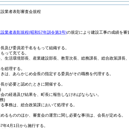
建設業者表彰審査会規程
建設業者表彰規程
(昭和57年訓令第3号)
の規定により建設工事の成績を審
会長及び委員若干名をもって組織する。
をもって充てる。
長、生活環境部長、産業建設部長、教育次長、総務課長、総合政策課長
務を総理する。
ときは、あらかじめ会長の指定する委員がその職務を代理する。
会長が必要と認めたときに開催する。
)
査会の経過及び結果を、町長に報告しなければならない。
務)
する事務は、総合政策課において処理する。
定めるもののほか、審査会の運営に関し必要な事項は、会長が定める。
7年4月1日から施行する。