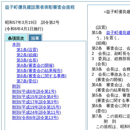
益子町優良建設業者表彰審査会規程
○益子町優良
昭和57年3月19日 訓令第2号
(設置)
(令和6年4月1日施行)
第1条
益子町優良
う。)
を置く。
条項目次
沿革
(組織)
本則
第2条
審査会は、
第1条
(設置)
2
会長は、副町長
第2条
(組織)
3
委員は、総務部
第3条
(会長)
(会長)
第4条
(審査会の開催)
第3条
会長は、会
第5条
(審査会の結果報告)
2
会長に事故ある
第6条
(審査会に関する事務)
(審査会の開催)
第7条
(委任)
第4条
審査会は、
附則
(審査会の結果報告
附則
(平成6年訓令第1号)
第5条
会長は、審
附則
(平成15年訓令第4号)
(審査会に関する事
附則
(平成17年訓令第3号)
第6条
審査会に関
附則
(平成19年訓令第15号)
(委任)
附則
(平成24年訓令第11号)
第7条
この規程に
附則
(令和6年訓令第13号)
附
則
この規程は、昭和5