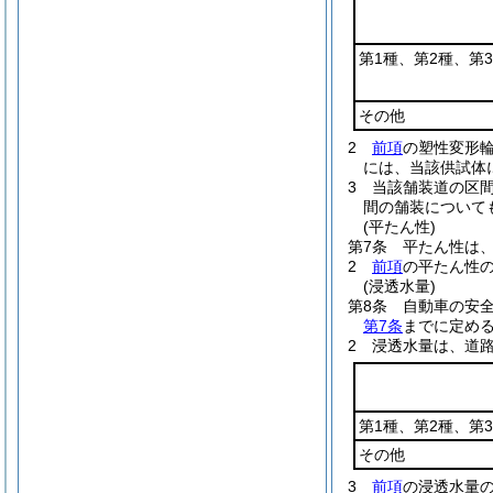
第1種、第2種、第
その他
2
前項
の塑性変形
には、当該供試体
3
当該舗装道の区
間の舗装について
(平たん性)
第7条
平たん性は、
2
前項
の平たん性
(浸透水量)
第8条
自動車の安
第7条
までに定め
2
浸透水量は、道
第1種、第2種、第
その他
3
前項
の浸透水量