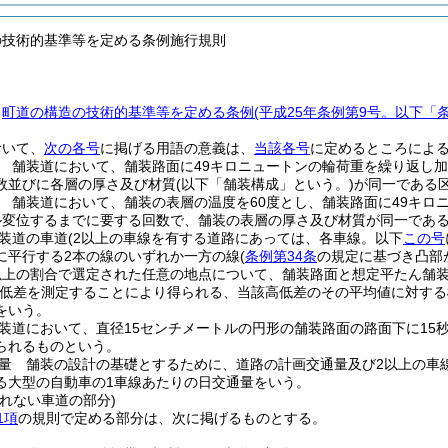
の技術的基準等を定める条例施行規則
、
町道の構造の技術的基準等を定める条例
(平成25年条例第9号。以下「
おいて、
次の各号
に掲げる用語の意義は、
当該各号
に定めるところによ
 舗装道において、舗装路面に49キロニュートンの輪荷重を繰り返し
数並びに各層の厚さ及び材質
(以下「舗装構成」という。)
が同一である
 舗装道において、舗装の表層の温度を60度とし、舗装路面に49キロ
ル変位するまでに要する回数で、舗装の表層の厚さ及び材質が同一であ
装道の車道
(2以上の車線を有する道路にあっては、各車線。以下
この号
に平行する2本の線のいずれか一方の線
(
条例第34条
の規定に基づき凸部
以上の割合で選定された任意の地点について、舗装路面と想定平たん舗
低差を測定することにより得られる、当該高低差のその平均値に対する
をいう。
装道において、直径15センチメートルの円形の舗装路面の路面下に15
られるものという。
量 舗装の設計の基礎とするために、道路の計画交通量及び2以上の車
る大型の自動車の1車線あたりの日交通量をいう。
れない車道の部分)
1項
の規則で定める部分は、次に掲げるものとする。