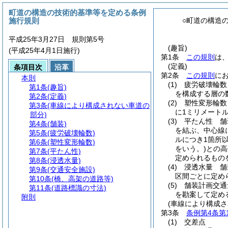
町道の構造の技術的基準等を定める条例
施行規則
○町道の構造
平成25年3月27日 規則第5号
(趣旨)
(平成25年4月1日施行)
第1条
この規則
は
(定義)
条項目次
沿革
第2条
この規則
に
本則
(1)
疲労破壊輪数
第1条
(趣旨)
を構成する層の
第2条
(定義)
(2)
塑性変形輪数
第3条
(車線により構成されない車道の
に1ミリメート
部分)
(3)
平たん性 舗
第4条
(舗装)
を結ぶ、中心線
第5条
(疲労破壊輪数)
ルにつき1箇所
第6条
(塑性変形輪数)
をいう。)
との高
第7条
(平たん性)
定められるもの
第8条
(浸透水量)
(4)
浸透水量 舗
第9条
(交通安全施設)
区間ごとに定め
第10条
(橋、高架の道路等)
(5)
舗装計画交通
第11条
(道路標識の寸法)
を勘案して定め
附則
(車線により構成さ
第3条
条例第4条第
(1)
交差点