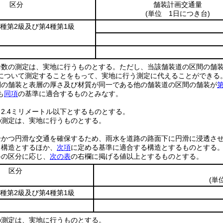
区分
舗装計画交通量
(単位 1日につき台)
3種第2級及び第4種第1級
輪数の測定は、実地に行うものとする。
ただし、当該舗装道の区間の舗
について測定することをもって、実地に行う測定に代えることができる
間の舗装と表層の厚さ及び材質が同一である他の舗装道の区間の舗装が
第
も
同項
の基準に適合するものとみなす。
2.4ミリメートル以下とするものとする。
の測定は、実地に行うものとする。
全かつ円滑な交通を確保するため、雨水を道路の路面下に円滑に浸透さ
る構造とするほか、
次項
に定める基準に適合する構造とするものとする
路の区分に応じ、
次の表
の右欄に掲げる値以上とするものとする。
区分
(単
3種第2級及び第4種第1級
の測定は、実地に行うものとする。