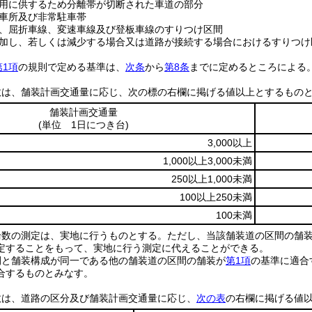
用に供するため分離帯が切断された車道の部分
車所及び非常駐車帯
、屈折車線、変速車線及び登板車線のすりつけ区間
加し、若しくは減少する場合又は道路が接続する場合におけるすりつけ
第1項
の規則で定める基準は、
次条
から
第8条
までに定めるところによる
数は、舗装計画交通量に応じ、次の標の右欄に掲げる値以上とするもの
舗装計画交通量
(単位 1日につき台)
3,000以上
1,000以上3,000未満
250以上1,000未満
100以上250未満
100未満
輪数の測定は、実地に行うものとする。
ただし、当該舗装道の区間の舗
定することをもって、実地に行う測定に代えることができる。
間と舗装構成が同一である他の舗装道の区間の舗装が
第1項
の基準に適合
合するものとみなす。
数は、道路の区分及び舗装計画交通量に応じ、
次の表
の右欄に掲げる値