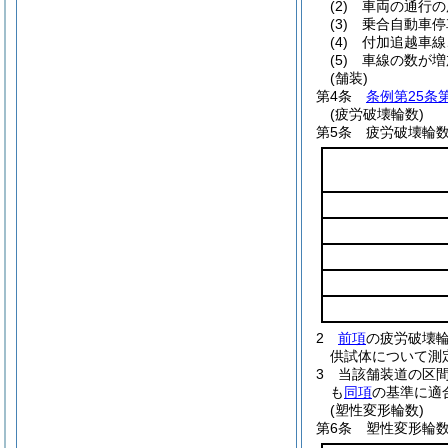
(2)
車両の通行の
(3)
乗合自動車停
(4)
付加追越車線
(5)
車線の数が増
(舗装)
第4条
条例第25条
(疲労破壊輪数)
第5条
疲労破壊輪
2
前項
の疲労破壊
供試体について測
3
当該舗装道の区
も
同項
の基準に適
(塑性変形輪数)
第6条
塑性変形輪