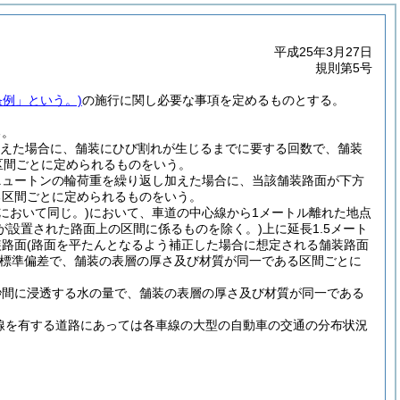
平成25年3月27日
規則第5号
条例」という。)
の施行に関し必要な事項を定めるものとする。
る。
加えた場合に、舗装にひび割れが生じるまでに要する回数で、舗装
区間ごとに定められるものをいう。
ニュートンの輪荷重を繰り返し加えた場合に、当該舗装路面が下方
る区間ごとに定められるものをいう。
において同じ。)
において、車道の中心線から1メートル離れた地点
が設置された路面上の区間に係るものを除く。)
上に延長1.5メート
装路面
(路面を平たんとなるよう補正した場合に想定される舗装路面
標準偏差で、舗装の表層の厚さ及び材質が同一である区間ごとに
秒間に浸透する水の量で、舗装の表層の厚さ及び材質が同一である
線を有する道路にあっては各車線の大型の自動車の交通の分布状況