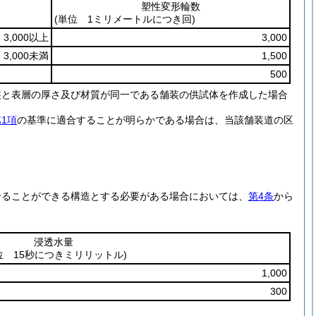
塑性変形輪数
(単位 1ミリメートルにつき回)
3,000以上
3,000
3,000未満
1,500
500
装と表層の厚さ及び材質が同一である舗装の供試体を作成した場合
。
1項
の基準に適合することが明らかである場合は、当該舗装道の区
せることができる構造とする必要がある場合においては、
第4条
から
。
浸透水量
位 15秒につきミリリットル)
1,000
300