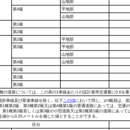
山地部
第4級
平地部
山地部
第1級
第2級
第2級
平地部
第3級
平地部
山地部
第4級
山地部
第1級
第2級
第3級
種の道路については、この表の1車線あたりの設計基準交通量に0.6を
屈折車線及び変速車線を除く。以下
この項
において同じ。)
の幅員は、道
第1種第2級、第3種第2級又は第4種第1級の普通道路にあっては、交通
、第1種第2級若しくは第3級の小型道路又は第2種第1級の道路にあっ
る値から0.25メートルを減じた値とすることができる。
区分