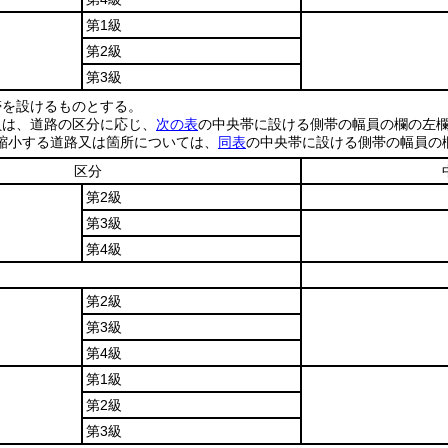
第1級
第2級
第3級
帯を設けるものとする。
員は、道路の区分に応じ、
次の表
の中央帯に設ける側帯の幅員の欄の左
縮小する道路又は箇所については、
同表
の中央帯に設ける側帯の幅員の
区分
第2級
第3級
第4級
第2級
第3級
第4級
第1級
第2級
第3級