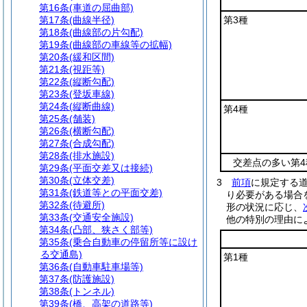
第16条
(車道の屈曲部)
第17条
(曲線半径)
第3種
第18条
(曲線部の片勾配)
第19条
(曲線部の車線等の拡幅)
第20条
(緩和区間)
第21条
(視距等)
第22条
(縦断勾配)
第23条
(登坂車線)
第24条
(縦断曲線)
第4種
第25条
(舗装)
第26条
(横断勾配)
第27条
(合成勾配)
第28条
(排水施設)
交差点の多い第4
第29条
(平面交差又は接続)
第30条
(立体交差)
3
前項
に規定する
第31条
(鉄道等との平面交差)
り必要がある場合
第32条
(待避所)
形の状況に応じ、
第33条
(交通安全施設)
他の特別の理由に
第34条
(凸部、狭さく部等)
第35条
(乗合自動車の停留所等に設け
る交通島)
第1種
第36条
(自動車駐車場等)
第37条
(防護施設)
第38条
(トンネル)
第39条
(橋、高架の道路等)