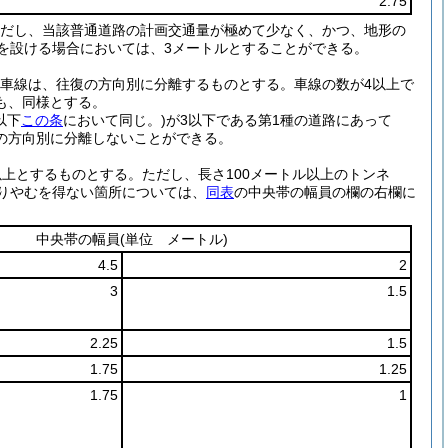
2.75
だし、当該普通道路の計画交通量が極めて少なく、かつ、地形の
を設ける場合においては、3メートルとすることができる。
車線は、往復の方向別に分離するものとする。
車線の数が4以上で
も、同様とする。
以下
この条
において同じ。)
が3以下である第1種の道路にあって
の方向別に分離しないことができる。
以上とするものとする。
ただし、長さ100メートル以上のトンネ
りやむを得ない箇所については、
同表
の中央帯の幅員の欄の右欄に
中央帯の幅員
(単位 メートル)
4.5
2
3
1.5
2.25
1.5
1.75
1.25
1.75
1