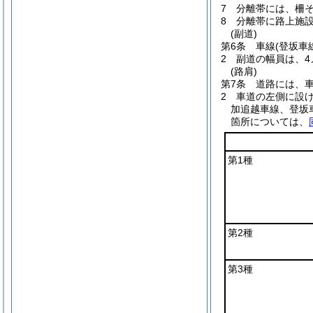
7
分離帯には、柵
8
分離帯に路上施
(副道)
第6条
車線
(登坂車
2
副道の幅員は、4
(路肩)
第7条
道路には、
2
車道の左側に設
加追越車線、登坂
箇所については、
第1種
第2種
第3種