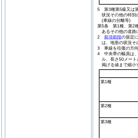
5
第3種第5級又は
状況その他の特別
(車線の分離等)
第5条
第1種、第2
あるその他の道路
2
前項前段
の規定
は、地形の状況そ
3
車線を往復の方
4
中央帯の幅員は
ル、長さ50メー
掲げる値まで縮小
第1種
第2種
第3種