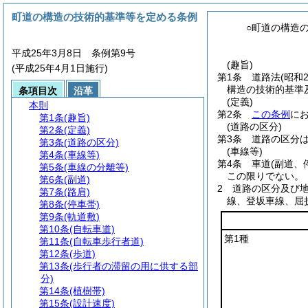
町道の構造の技術的基準等を定める条例
○町道の構造
平成25年3月8日 条例第9号
(趣旨)
(平成25年4月1日施行)
第1条
道路法
(昭和
構造の技術的基準
条項目次
沿革
(定義)
本則
第2条
この条例
に
第1条
(趣旨)
(道路の区分)
第2条
(定義)
第3条
道路の区分
第3条
(道路の区分)
(車線等)
第4条
(車線等)
第4条
車道
(副道、
第5条
(車線の分離等)
この限りでない。
第6条
(副道)
2
道路の区分及び
第7条
(路肩)
線、登坂車線、屈
第8条
(停車帯)
第9条
(軌道敷)
第10条
(自転車道)
第1種
第11条
(自転車歩行者道)
第12条
(歩道)
第13条
(歩行者の滞留の用に供する部
分)
第14条
(植樹帯)
第15条
(設計速度)