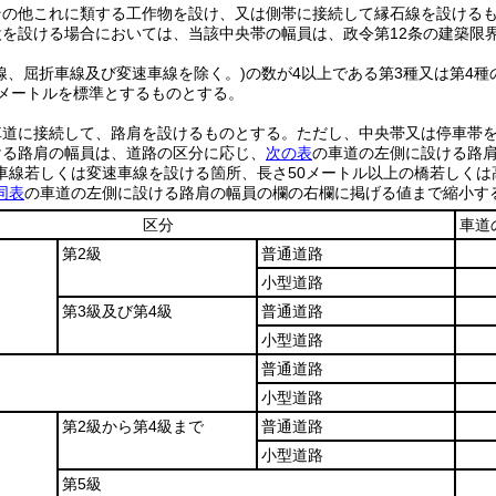
その他これに類する工作物を設け、又は側帯に接続して縁石線を設ける
設を設ける場合においては、当該中央帯の幅員は、政令第12条の建築限
線、屈折車線及び変速車線を除く。)
の数が4以上である第3種又は第4
メートルを標準とするものとする。
車道に接続して、路肩を設けるものとする。
ただし、中央帯又は停車帯
ける路肩の幅員は、道路の区分に応じ、
次の表
の車道の左側に設ける路
車線若しくは変速車線を設ける箇所、長さ50メートル以上の橋若しく
同表
の車道の左側に設ける路肩の幅員の欄の右欄に掲げる値まで縮小す
区分
車道
第2級
普通道路
小型道路
第3級及び第4級
普通道路
小型道路
普通道路
小型道路
第2級から第4級まで
普通道路
小型道路
第5級