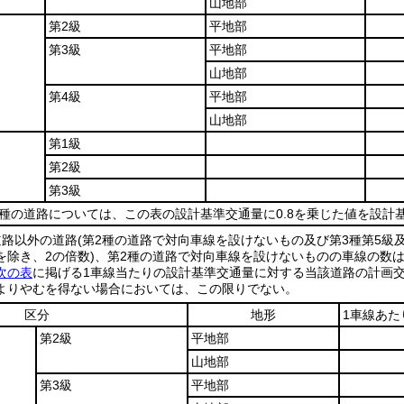
山地部
第2級
平地部
第3級
平地部
山地部
第4級
平地部
山地部
第1級
第2級
第3級
種の道路については、この表の設計基準交通量に0.8を乗じた値を設計
道路以外の道路
(第2種の道路で対向車線を設けないもの及び第3種第5級及
を除き、2の倍数)
、第2種の道路で対向車線を設けないものの車線の数
次の表
に掲げる1車線当たりの設計基準交通量に対する当該道路の計画
よりやむを得ない場合においては、この限りでない。
区分
地形
1車線あた
第2級
平地部
山地部
第3級
平地部