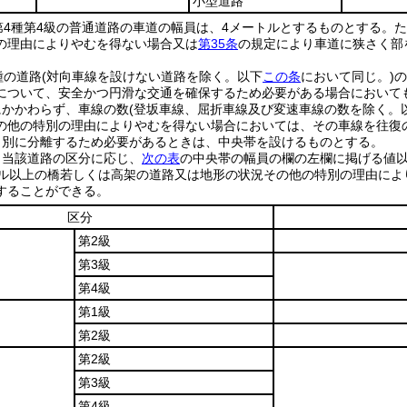
小型道路
第4種第4級の普通道路の車道の幅員は、4メートルとするものとする。
た
の理由によりやむを得ない場合又は
第35条
の規定により車道に狭さく部
種の道路
(対向車線を設けない道路を除く。以下
この条
において同じ。)
の
について、安全かつ円滑な交通を確保するため必要がある場合において
にかかわらず、車線の数
(登坂車線、屈折車線及び変速車線の数を除く。
の他の特別の理由によりやむを得ない場合においては、その車線を往復
向別に分離するため必要があるときは、中央帯を設けるものとする。
、当該道路の区分に応じ、
次の表
の中央帯の幅員の欄の左欄に掲げる値
トル以上の橋若しくは高架の道路又は地形の状況その他の特別の理由によ
することができる。
区分
第2級
第3級
第4級
第1級
第2級
第2級
第3級
第4級