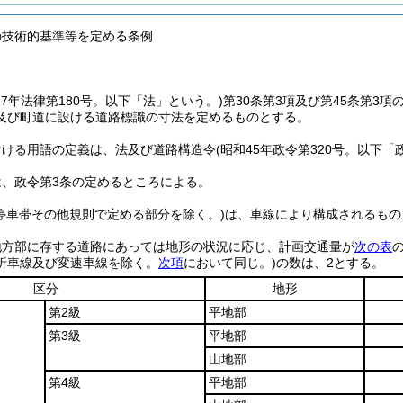
の技術的基準等を定める条例
27年法律第180号。以下「法」という。)
第30条第3項及び第45条第3
及び町道に設ける道路標識の寸法を定めるものとする。
おける用語の定義は、法及び道路構造令
(昭和45年政令第320号。以下「
は、政令第3条の定めるところによる。
停車帯その他規則で定める部分を除く。)
は、車線により構成されるもの
地方部に存する道路にあっては地形の状況に応じ、計画交通量が
次の表
折車線及び変速車線を除く。
次項
において同じ。)
の数は、2とする。
区分
地形
第2級
平地部
第3級
平地部
山地部
第4級
平地部