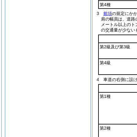
第4種
3
前項
の規定にか
肩の幅員は、道路
メートル以上のト
の交通量が少ない
第2級及び第3級
第4級
4
車道の右側に設
第1種
第2種