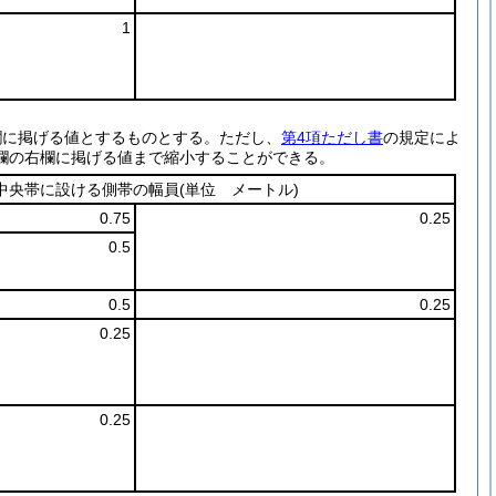
1
欄に掲げる値とするものとする。
ただし、
第4項ただし書
の規定によ
欄の右欄に掲げる値まで縮小することができる。
中央帯に設ける側帯の幅員
(単位 メートル)
0.75
0.25
0.5
0.5
0.25
0.25
0.25