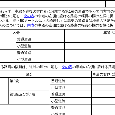
かわらず、車線を往復の方向別に分離する第1種の道路であって同方向の
の区分に応じ、
次の表
の車道の左側に設ける路肩の幅員の欄の左欄に掲
ンネル、長さ50メートル以上の橋若しくは高架の道路又は地形の状況
ものについては、
同表
の車道の左側に設ける路肩の幅員の欄の右欄に掲
区分
車道の
普通道路
小型道路
普通道路
小型道路
ける路肩の幅員は、道路の区分に応じ、
次の表
の車道の右側に設ける路
区分
車道の右側に
第2級
普通道路
小型道路
第3級及び第4級
普通道路
小型道路
普通道路
小型道路