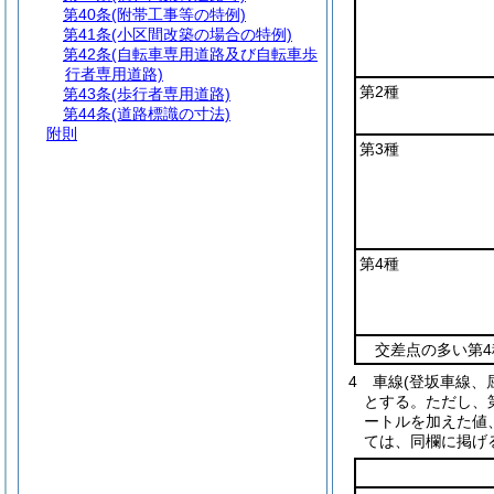
第40条
(附帯工事等の特例)
第41条
(小区間改築の場合の特例)
第42条
(自転車専用道路及び自転車歩
行者専用道路)
第2種
第43条
(歩行者専用道路)
第44条
(道路標識の寸法)
附則
第3種
第4種
交差点の多い第4
4
車線
(登坂車線、
とする。
ただし、
ートルを加えた値
ては、同欄に掲げ