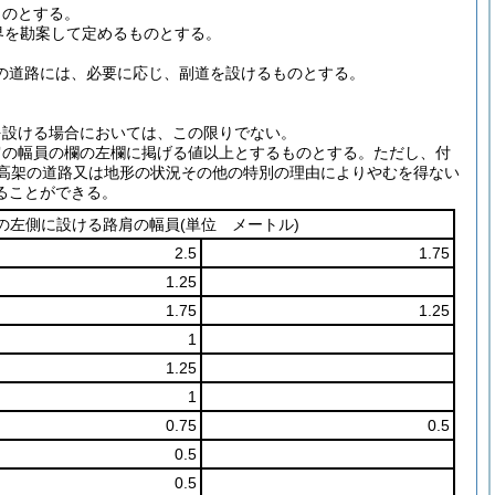
ものとする。
界を勘案して定めるものとする。
種の道路には、必要に応じ、副道を設けるものとする。
を設ける場合においては、この限りでない。
肩の幅員の欄の左欄に掲げる値以上とするものとする。
ただし、付
は高架の道路又は地形の状況その他の特別の理由によりやむを得ない
ることができる。
の左側に設ける路肩の幅員
(単位 メートル)
2.5
1.75
1.25
1.75
1.25
1
1.25
1
0.75
0.5
0.5
0.5