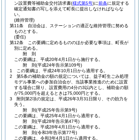
ン設置費等補助金交付請求書
(
様式第5号
)
に
前条
に規定する
確定通知書の写しを添えて町長に提出しなければならな
い。
(維持管理)
第11条
自治会は、ステーションの適正な維持管理に努める
ものとする。
(委任)
第12条
この要綱に定めるもののほか必要な事項は、町長が
別に定める。
附
則
この要綱は、平成20年4月1日から施行する。
附
則
(平成24年
告示第109号)
1
この要綱は、平成24年10月1日から適用する。
2
第5条の補助金の額の規定については、益子町生ごみ処理
モデル事業への参加自治会が、当該事業推進のために設置
する場合に限り、設置費用の4分の3以内とし、補助金の額
が75,000円を超えるときは75,000円とする。
3
附則第2項の規定は、平成26年3月31日限り、その効力を
失う。
附
則
(平成25年
告示第9号)
この要綱は、平成25年4月1日から適用する。
附
則
(平成28年
告示第47号)
この要綱は、平成28年4月1日から適用する。
附
則
(令和3年
告示第77号)
この要綱は、令和3年4月1日から適用する。