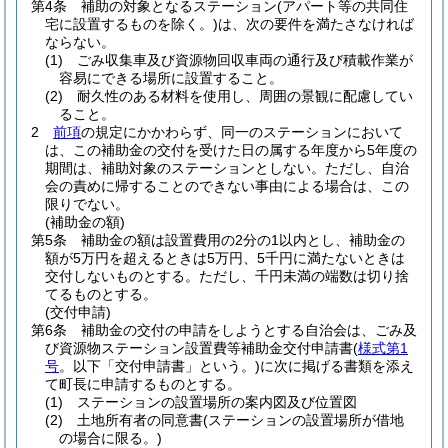
第4条
補助の対象となるステーション
(アパート等の共同住
宅に設置するものを除く。)
は、次の要件を満たさなければ
ならない。
(1)
ごみ収集車及び資源物回収車両の通行及び積載作業が
容易にできる場所に設置すること。
(2)
耐久性のある材料を使用し、周囲の景観に配慮してい
ること。
2
前項
の規定にかかわらず、同一のステーションにおいて
は、この補助金の交付を受けた日の属する年度から5年度の
期間は、補助対象のステーションとしない。
ただし、自治
会の責めに帰することのできない事由による場合は、この
限りでない。
(補助金の額)
第5条
補助金の額は設置費用の2分の1以内とし、補助金の
額が5万円を超えるときは5万円、5千円に満たないときは
交付しないものとする。
ただし、千円未満の端数は切り捨
てるものとする。
(交付申請)
第6条
補助金の交付の申請をしようとする自治会は、ごみ及
び資源物ステーション設置費等補助金交付申請書
(
様式第1
号
。以下「交付申請書」という。)
に次に掲げる書類を添え
て町長に申請するものとする。
(1)
ステーションの設置場所の案内図及び位置図
(2)
土地所有者の同意書
(ステーションの設置場所が借地
の場合に限る。)