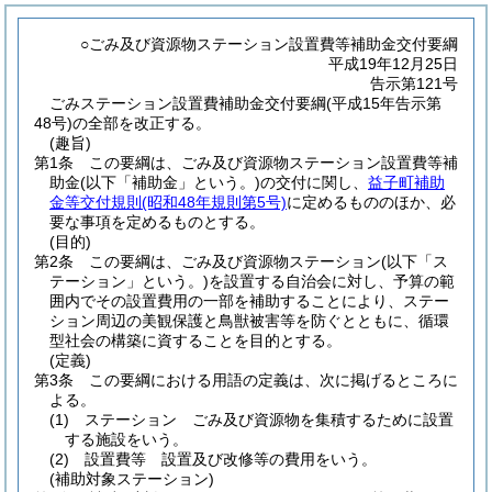
○ごみ及び資源物ステーション設置費等補助金交付要綱
平成19年12月25日
告示第121号
ごみステーション設置費補助金交付要綱(平成15年告示第
48号)の全部を改正する。
(趣旨)
第1条
この要綱は、ごみ及び資源物ステーション設置費等補
助金
(以下「補助金」という。)
の交付に関し、
益子町補助
金等交付規則
(昭和48年規則第5号)
に定めるもののほか、必
要な事項を定めるものとする。
(目的)
第2条
この要綱は、ごみ及び資源物ステーション
(以下「ス
テーション」という。)
を設置する自治会に対し、予算の範
囲内でその設置費用の一部を補助することにより、ステー
ション周辺の美観保護と鳥獣被害等を防ぐとともに、循環
型社会の構築に資することを目的とする。
(定義)
第3条
この要綱における用語の定義は、次に掲げるところに
よる。
(1)
ステーション ごみ及び資源物を集積するために設置
する施設をいう。
(2)
設置費等 設置及び改修等の費用をいう。
(補助対象ステーション)