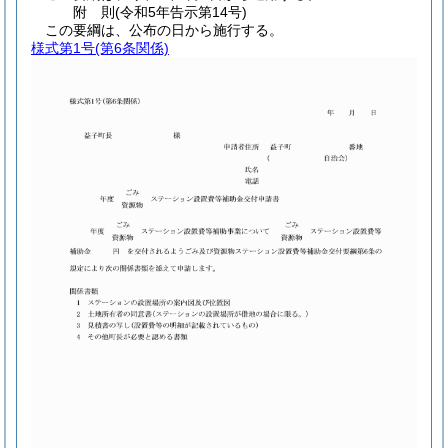
附
則
(令和5年
告示第14号)
この要綱は、公布の日から施行する。
様式第1号
(第6条関係)