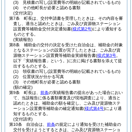
(3)
見積書の写し
(設置費等の明細が記載されているもの)
(4)
その他町長が必要と認める書類
(交付決定)
第7条
町長は、交付申請書を受理したときは、その内容を審
査し、適当と認めたときは、ごみ及び資源物ステーション
設置費等補助金交付決定通知書
(
様式第2号
)
により通知する
ものとする。
(実績報告)
第8条
補助金の交付の決定を受けた自治会は、補助金の対象
となるステーションの設置が完了したときは、ごみ及び資
源物ステーション設置費等補助金実績報告書
(
様式第3号
。
以下「実績報告書」という。)
に次に掲げる書類を添えて提
出するものとする。
(1)
領収書の写し
(設置費等の明細が記載されているもの)
(2)
位置状況が分かる写真
(3)
その他町長が必要と認める書類
(額の確定)
第9条
町長は、
前条
の実績報告書の提出があった場合におい
て、当該報告に係る書類審査及び現地調査により、適当と
認めたときは、補助金の額を確定し、ごみ及び資源物ステ
ーション設置費等補助金の確定通知書
(
様式第4号
)
により通
知するものとする。
(交付請求)
第10条
自治会は、
前条
の規定により通知を受けた補助金の
交付を受けようとするときは、ごみ及び資源物ステーショ