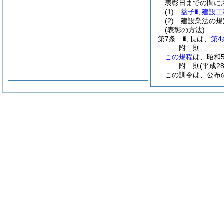
表彰日までの間に
(1)
益子町建設工
(2)
建設業法の規
(表彰の方法)
第7条
町長は、
第4
附
則
この規程
は、昭和
附
則
(平成2
この訓令は、公布