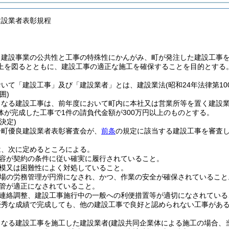
建設業者表彰規程
、建設事業の公共性と工事の特殊性にかんがみ、町が発注した建設工事
上を図るとともに、建設工事の適正な施工を確保することを目的とする
おいて「建設工事」及び「建設業者」とは、建設業法
(昭和24年法律第10
囲)
となる建設工事は、前年度において町内に本社又は営業所等を置く建設
体が完成した工事で1件の請負代金額が300万円以上のものとする。
決定)
子町優良建設業者表彰審査会が、
前条
の規定に該当する建設工事を審査
は、次に定めるところによる。
容が契約の条件に従い確実に履行されていること。
模又は困難性によく対処していること。
場の労務管理が円滑になされ、かつ、作業の安全が確保されていること
管が適正になされていること。
連絡調整、建設工事施行中の一般への利便措置等が適切になされている
優秀な成績で完成しても、他の建設工事で良好と認められない工事があ
となる建設工事を施工した建設業者
(建設共同企業体による施工の場合、