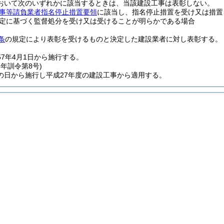
おいて次のいずれかに該当するときは、当該建設工事は表彰しない。
事等請負業者指名停止措置要領
に該当し、指名停止措置を受け又は措置
定に基づく監督処分を受け又は受けることが明らかである場合
条
の規定により表彰を受けるものと決定した建設業者に対し表彰する。
57年4月1日から施行する。
8年
訓令第8号)
の日から施行し平成27年度の建設工事から適用する。