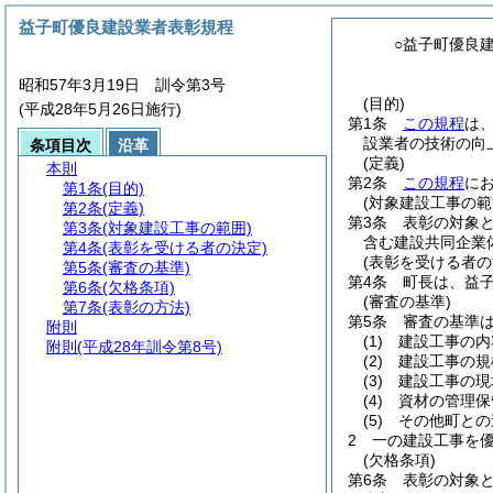
益子町優良建設業者表彰規程
○益子町優良
昭和57年3月19日 訓令第3号
(目的)
(平成28年5月26日施行)
第1条
この規程
は
設業者の技術の向
条項目次
沿革
(定義)
本則
第2条
この規程
に
第1条
(目的)
(対象建設工事の範
第2条
(定義)
第3条
表彰の対象
第3条
(対象建設工事の範囲)
含む建設共同企業
第4条
(表彰を受ける者の決定)
(表彰を受ける者の
第5条
(審査の基準)
第4条
町長は、益
第6条
(欠格条項)
(審査の基準)
第7条
(表彰の方法)
第5条
審査の基準
附則
(1)
建設工事の内
附則
(平成28年訓令第8号)
(2)
建設工事の規
(3)
建設工事の現
(4)
資材の管理保
(5)
その他町との
2
一の建設工事を
(欠格条項)
第6条
表彰の対象