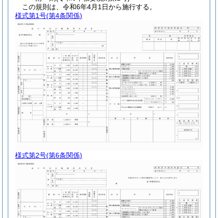
この規則は、令和6年4月1日から施行する。
様式第1号
(第4条関係)
様式第2号
(第6条関係)