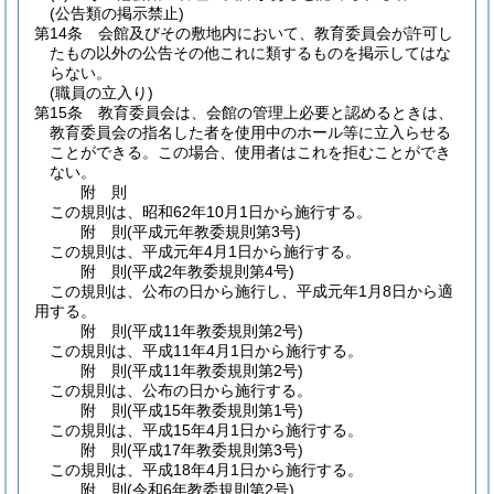
(公告類の掲示禁止)
第14条
会館及びその敷地内において、教育委員会が許可し
たもの以外の公告その他これに類するものを掲示してはな
らない。
(職員の立入り)
第15条
教育委員会は、会館の管理上必要と認めるときは、
教育委員会の指名した者を使用中のホール等に立入らせる
ことができる。
この場合、使用者はこれを拒むことができ
ない。
附
則
この規則は、昭和62年10月1日から施行する。
附
則
(平成元年
教委規則第3号)
この規則は、平成元年4月1日から施行する。
附
則
(平成2年
教委規則第4号)
この規則は、公布の日から施行し、平成元年1月8日から適
用する。
附
則
(平成11年
教委規則第2号)
この規則は、平成11年4月1日から施行する。
附
則
(平成11年
教委規則第2号)
この規則は、公布の日から施行する。
附
則
(平成15年
教委規則第1号)
この規則は、平成15年4月1日から施行する。
附
則
(平成17年
教委規則第3号)
この規則は、平成18年4月1日から施行する。
附
則
(令和6年
教委規則第2号)