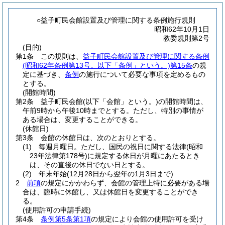
○益子町民会館設置及び管理に関する条例施行規則
昭和62年10月1日
教委規則第2号
(目的)
第1条
この規則は、
益子町民会館設置及び管理に関する条例
(昭和62年条例第13号。以下「条例」という。)
第15条
の規
定に基づき、
条例
の施行について必要な事項を定めるもの
とする。
(開館時間)
第2条
益子町民会館
(以下「会館」という。)
の開館時間は、
午前9時から午後10時までとする。
ただし、特別の事情が
ある場合は、変更することができる。
(休館日)
第3条
会館の休館日は、次のとおりとする。
(1)
毎週月曜日。
ただし、国民の祝日に関する法律
(昭和
23年法律第178号)
に規定する休日が月曜にあたるとき
は、その直後の休日でない日とする。
(2)
年末年始
(12月28日から翌年の1月3日まで)
2
前項
の規定にかかわらず、会館の管理上特に必要がある場
合は、臨時に休館し、又は休館日を変更することができ
る。
(使用許可の申請手続)
第4条
条例第5条第1項
の規定により会館の使用許可を受け