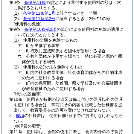
第8条
条例第11条
の規定により還付する使用料の額は、次
に掲げるとおりとする。
(1)
条例第11条第1号
に該当するとき 全額
(2)
条例第11条第2号
に該当するとき 2分の1の額
(使用料の免除)
第9条
条例第10条第2項
の規定による使用料の免除の適用に
ついては次のとおりとする。
(1)
使用料の全額を免除するもの
ア
町が主催する事業
イ
町行政に直接関係する団体が使用する場合
ウ
公共的団体が使用する場合で、特に必要と認めた団
体が使用する場合
(2)
使用料の2分の1を免除するもの
ア
町内の社会教育団体、社会体育団体がその目的達成
のために使用する場合
イ
町内の保育園、幼稚園、県立学校及び社会福祉団体
が教育福祉のために使用する場合
(特別の設備等)
第10条
使用者が特別の設備又は備え付けの器具以外の器具
を使用する場合は、事前にその内容を記載した仕様書を提
出して、教育委員会の許可を受けなければならない。
2
前項
の仕様書は、使用日前7日までに提出しなければなら
ない。
(整理員の配置)
第11条
使用者は、会館の使用に際し、会館内外の秩序保持