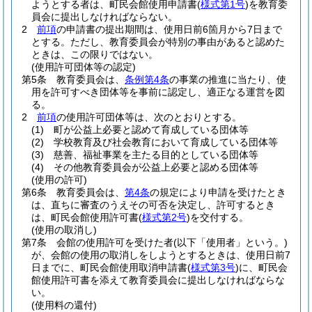
ようとする者は、町民会館使用申請書
(
様式第1号
)
を教育委
員会に提出しなければならない。
2
前項
の申請書の提出期間は、使用日前6箇月から7日まで
とする。
ただし、教育委員会が特別の事由があると認めた
ときは、この限りではない。
(使用許可団体等の認定)
第5条
教育委員会は、
条例第4条
の事業の推進に当たり、使
用を許可すべき団体等を事前に認定し、適正なる運営を図
る。
2
前項
の使用許可団体等は、次のとおりとする。
(1)
町が公益上必要と認めて育成している団体等
(2)
学校教育及び社会教育において育成している団体等
(3)
慈善、福祉事業を主たる目的としている団体等
(4)
その他教育委員会が公益上必要と認める団体等
(使用の許可)
第6条
教育委員会は、
第4条
の規定により申請を受けたとき
は、直ちに審査のうえその可否を決定し、許可するとき
は、町民会館使用許可書
(
様式第2号
)
を交付する。
(使用の取消し)
第7条
会館の使用許可を受けた者
(以下「使用者」という。)
が、会館の使用の取消しをしようとするときは、使用日前7
日までに、町民会館使用取消申請書
(
様式第3号
)
に、町民会
館使用許可書を添えて教育委員会に提出しなければならな
い。
(使用料の還付)