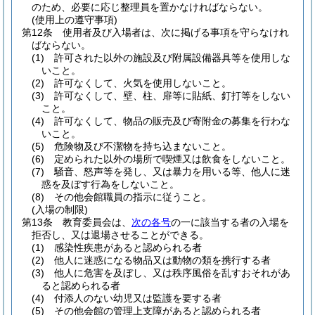
のため、必要に応じ整理員を置かなければならない。
(使用上の遵守事項)
第12条
使用者及び入場者は、次に掲げる事項を守らなけれ
ばならない。
(1)
許可された以外の施設及び附属設備器具等を使用しな
いこと。
(2)
許可なくして、火気を使用しないこと。
(3)
許可なくして、壁、柱、扉等に貼紙、釘打等をしない
こと。
(4)
許可なくして、物品の販売及び寄附金の募集を行わな
いこと。
(5)
危険物及び不潔物を持ち込まないこと。
(6)
定められた以外の場所で喫煙又は飲食をしないこと。
(7)
騒音、怒声等を発し、又は暴力を用いる等、他人に迷
惑を及ぼす行為をしないこと。
(8)
その他会館職員の指示に従うこと。
(入場の制限)
第13条
教育委員会は、
次の各号
の一に該当する者の入場を
拒否し、又は退場させることができる。
(1)
感染性疾患があると認められる者
(2)
他人に迷惑になる物品又は動物の類を携行する者
(3)
他人に危害を及ぼし、又は秩序風俗を乱すおそれがあ
ると認められる者
(4)
付添人のない幼児又は監護を要する者
(5)
その他会館の管理上支障があると認められる者