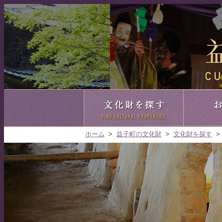
文化財を探
ホーム
>
益子町の文化財
>
文化財を探す
>