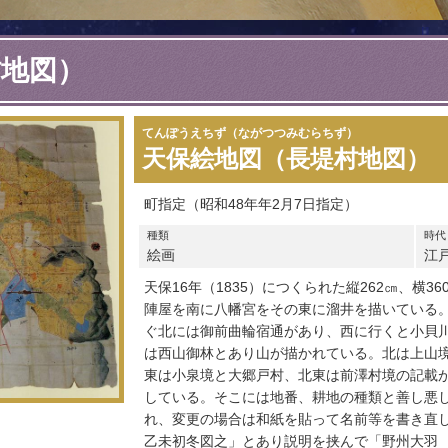
村地図）
てんぽうえちず（ながつつみむらちず）
天保絵地図（長堤村地図）
町指定（昭和48年年2月7日指定）
種類
時代
絵画
江
天保16年（1835）につくられた縦262㎝、横
陣屋を南に八幡宮をその東に溜井を描いている
ぐ北には御前曲輪宿通があり、西に行くと小貝
は西山御林とあり山が描かれている。北は上山
東は小泉境と大郷戸村、北東は前澤村境の記載
している。そこには地番、耕地の種類と善し悪
れ、変更の場合は和紙を貼って名前等を書き直
乙未初冬図之」とあり説明を挟んで「野州大羽