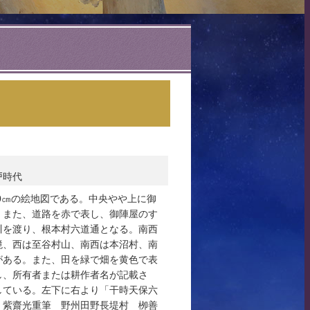
戸時代
360㎝の絵地図である。中央やや上に御
。また、道路を赤で表し、御陣屋のす
川を渡り、根本村六道通となる。南西
境、西は至谷村山、南西は本沼村、南
がある。また、田を緑で畑を黄色で表
し、所有者または耕作者名が記載さ
している。左下に右より「干時天保六
 紫齋光重筆 野州田野長堤村 栁善