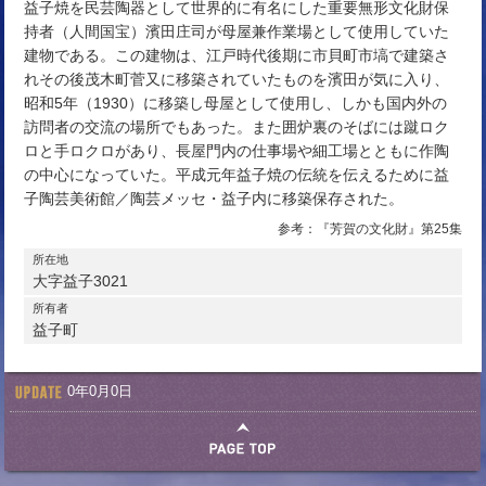
益子焼を民芸陶器として世界的に有名にした重要無形文化財保
持者（人間国宝）濱田庄司が母屋兼作業場として使用していた
建物である。この建物は、江戸時代後期に市貝町市塙で建築さ
れその後茂木町菅又に移築されていたものを濱田が気に入り、
昭和5年（1930）に移築し母屋として使用し、しかも国内外の
訪問者の交流の場所でもあった。また囲炉裏のそばには蹴ロク
ロと手ロクロがあり、長屋門内の仕事場や細工場とともに作陶
の中心になっていた。平成元年益子焼の伝統を伝えるために益
子陶芸美術館／陶芸メッセ・益子内に移築保存された。
参考：『芳賀の文化財』第25集
所在地
大字益子3021
所有者
益子町
0年0月0日
このページの先頭へ戻る