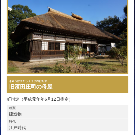
きゅうはまだしょうじのおもや
旧濱田庄司の母屋
町指定（平成元年年6月12日指定）
種類
建造物
時代
江戸時代