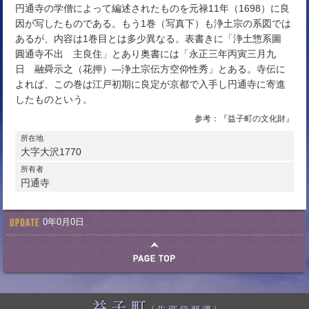
円通寺の学僧によって編述されたものを元禄11年（1698）に良
因が写したものである。もう1巻（写真下）も浄土宗の系図では
あるが、内容は1巻目とは多少異なる。表書きに「浄土惣系圖
圓通寺不出 主良住」とあり奥書には「永正三年丙寅三月九
日 融舜示之（花押）―浄土宗伝方空仰性秀」とある。寺伝に
よれば、この巻は江戸初期に良定が京都で入手し円通寺に寄進
したものという。
参考：『益子町の文化財』
所在地
大字大沢1770
所有者
円通寺
0年0月0日
このページの先頭へ戻る