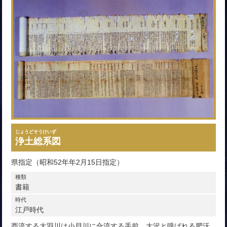
じょうどそうけいず
浄土総系図
県指定（昭和52年年2月15日指定）
種類
書籍
時代
江戸時代
西流する大羽川は小貝川に合流する手前、大沢と呼ばれる肥沃