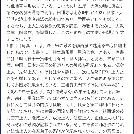
な低地帯を形成している。この大羽川左岸、大沢の地に所在す
るのが名刹円通寺である。円通寺は応永9年（1402）良栄上人
開基の浄土宗名越派の総本山であり、学問寺としても栄えた。
すなわち、上人は名越派の教義を講義・布教するために、大沢
文庫（図書館）を設置した。このため多くの学僧が円通寺で学
ぶことになる。
1巻目（写真上）は、浄土宗の系図を鎮西派名越流を中心に編述
したもので、表書きに「浄土惣系圖 重箱入也」とあり、奥書
には「時元禄十一寅年七月晦日 良因拝写」とある。冒頭に印
度、中国、日本の三国の祖師たちの教義を列記してある。源空
上人（法然上人）のそれはやや詳しい。次に法然門下の上人た
ちを列挙してある。そしてその後に聖光上人の鎮西派を筆頭に
して系図が記載されている。三祖良忠門下では礼阿がやや詳し
く6人の弟子をあげ、次に道光は3人の弟子をあげている。寂
恵、慈心、聖真に至ってはわずかに当人の名前だけである。そ
れに反して良弁の門流は良慶、良山、良天と実に詳細にわたっ
て記してあり、特に良栄の門流が最も詳細である。鎮西派の後
に善恵上人、隆寛上人、成覚上人、法蓮上人、正信上人の順に
それぞれの系図が記載されている。そして最後に踊念佛の門流
と法然上人の在家弟子の系譜が付記されている。この系図は、