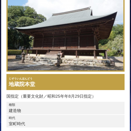
じぞういんほんどう
地蔵院本堂
国指定（重要文化財／昭和25年年8月29日指定）
種類
建造物
時代
室町時代