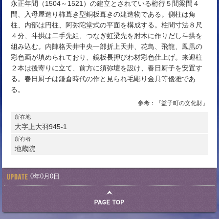
永正年間（1504～1521）の建立とされている桁行５間梁間４
間、入母屋造り柿葺き型銅板葺きの建造物である。側柱は角
柱、内部は円柱、阿弥陀堂式の平面を構成する。柱間寸法８尺
４分、斗拱は二手先組、つなぎ虹梁先を肘木に作りだし斗拱を
組み込む。内陣格天井中央一部折上天井、花鳥、飛龍、鳳凰の
彩色画が填められており、鏡板長押びわ材彩色仕上げ。来迎柱
２本は後寄りに立て、前方に須弥壇を設け、春日厨子を安置す
る。春日厨子は鎌倉時代の作と見られ毛彫り金具等優雅であ
る。
参考：『益子町の文化財』
所在地
大字上大羽945-1
所有者
地蔵院
0年0月0日
このページの先頭へ戻る