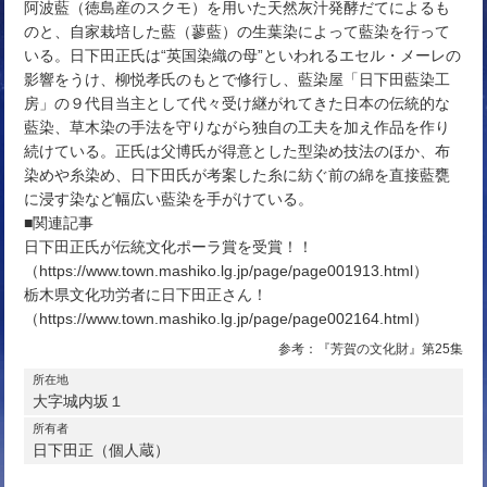
阿波藍（徳島産のスクモ）を用いた天然灰汁発酵だてによるも
のと、自家栽培した藍（蓼藍）の生葉染によって藍染を行って
いる。日下田正氏は“英国染織の母”といわれるエセル・メーレの
影響をうけ、柳悦孝氏のもとで修行し、藍染屋「日下田藍染工
房」の９代目当主として代々受け継がれてきた日本の伝統的な
藍染、草木染の手法を守りながら独自の工夫を加え作品を作り
続けている。正氏は父博氏が得意とした型染め技法のほか、布
染めや糸染め、日下田氏が考案した糸に紡ぐ前の綿を直接藍甕
に浸す染など幅広い藍染を手がけている。
■関連記事
日下田正氏が伝統文化ポーラ賞を受賞！！
（https://www.town.mashiko.lg.jp/page/page001913.html）
栃木県文化功労者に日下田正さん！
（https://www.town.mashiko.lg.jp/page/page002164.html）
参考：『芳賀の文化財』第25集
所在地
大字城内坂１
所有者
日下田正（個人蔵）