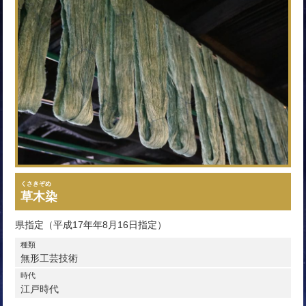
くさきぞめ
草木染
県指定（平成17年年8月16日指定）
種類
無形工芸技術
時代
江戸時代