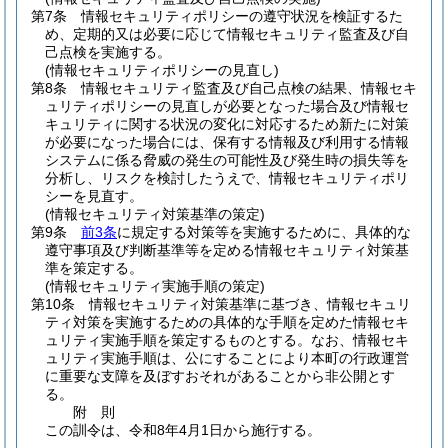
第7条
情報セキュリティポリシーの遵守状況を検証するた
め、定期的又は必要に応じて情報セキュリティ監査及び自
己点検を実施する。
(情報セキュリティポリシーの見直し)
第8条
情報セキュリティ監査及び自己点検の結果、情報セキ
ュリティポリシーの見直しが必要となった場合及び情報セ
キュリティに関する状況の変化に対応するため新たに対策
が必要になった場合には、保有する情報及び利用する情報
システムに係る脅威の発生の可能性及び発生時の損失等を
分析し、リスクを検討したうえで、情報セキュリティポリ
シーを見直す。
(情報セキュリティ対策基準の策定)
第9条
前3条
に規定する対策等を実施するために、具体的な
遵守事項及び判断基準等を定める情報セキュリティ対策基
準を策定する。
(情報セキュリティ実施手順の策定)
第10条
情報セキュリティ対策基準に基づき、情報セキュリ
ティ対策を実施するための具体的な手順を定めた情報セキ
ュリティ実施手順を策定するものとする。
なお、情報セキ
ュリティ実施手順は、公にすることにより本町の行政運営
に重要な支障を及ぼすおそれがあることから非公開とす
る。
附
則
この訓令は、令和8年4月1日から施行する。