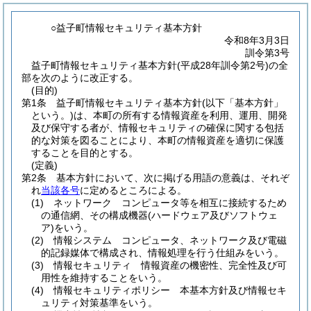
○益子町情報セキュリティ基本方針
令和8年3月3日
訓令第3号
益子町情報セキュリティ基本方針(平成28年訓令第2号)の全
部を次のように改正する。
(目的)
第1条
益子町情報セキュリティ基本方針
(以下「基本方針」
という。)
は、本町の所有する情報資産を利用、運用、開発
及び保守する者が、情報セキュリティの確保に関する包括
的な対策を図ることにより、本町の情報資産を適切に保護
することを目的とする。
(定義)
第2条
基本方針において、次に掲げる用語の意義は、それぞ
れ
当該各号
に定めるところによる。
(1)
ネットワーク コンピュータ等を相互に接続するため
の通信網、その構成機器
(ハードウェア及びソフトウェ
ア)
をいう。
(2)
情報システム コンピュータ、ネットワーク及び電磁
的記録媒体で構成され、情報処理を行う仕組みをいう。
(3)
情報セキュリティ 情報資産の機密性、完全性及び可
用性を維持することをいう。
(4)
情報セキュリティポリシー 本基本方針及び情報セキ
ュリティ対策基準をいう。