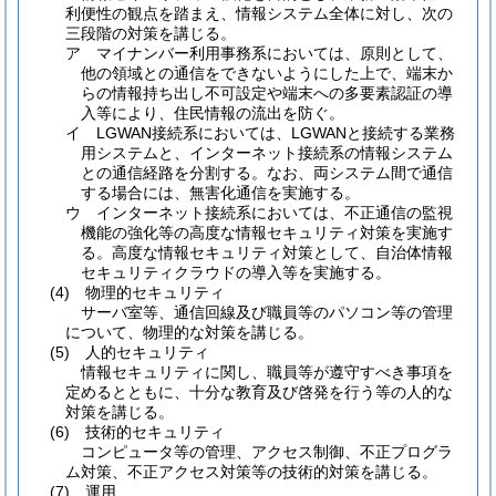
利便性の観点を踏まえ、情報システム全体に対し、次の
三段階の対策を講じる。
ア
マイナンバー利用事務系においては、原則として、
他の領域との通信をできないようにした上で、端末か
らの情報持ち出し不可設定や端末への多要素認証の導
入等により、住民情報の流出を防ぐ。
イ
LGWAN接続系においては、LGWANと接続する業務
用システムと、インターネット接続系の情報システム
との通信経路を分割する。
なお、両システム間で通信
する場合には、無害化通信を実施する。
ウ
インターネット接続系においては、不正通信の監視
機能の強化等の高度な情報セキュリティ対策を実施す
る。
高度な情報セキュリティ対策として、自治体情報
セキュリティクラウドの導入等を実施する。
(4)
物理的セキュリティ
サーバ室等、通信回線及び職員等のパソコン等の管理
について、物理的な対策を講じる。
(5)
人的セキュリティ
情報セキュリティに関し、職員等が遵守すべき事項を
定めるとともに、十分な教育及び啓発を行う等の人的な
対策を講じる。
(6)
技術的セキュリティ
コンピュータ等の管理、アクセス制御、不正プログラ
ム対策、不正アクセス対策等の技術的対策を講じる。
(7)
運用