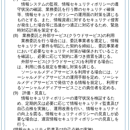
情報システムの監視、情報セキュリティポリシーの遵
守状況の確認、業務委託を行う際のセキュリティ確保
等、情報セキュリティポリシーの運用面の対策を講じる
ものとする。また、情報資産に対するセキュリティ侵害
が発生した場合等に迅速かつ適正に対応するため、緊急
時対応計画を策定する。
(8)
業務委託と外部サービス
(クラウドサービス)
の利用
業務委託を行う場合には、委託事業者を選定し、情報
セキュリティ要件を明記した契約を締結し、委託事業者
において必要なセキュリティ対策が確保されていること
を確認し、必要に応じて契約に基づき措置を講じる。
外部サービス
(クラウドサービス)
を利用する場合に
は、利用に係る規定を整備し対策を講じる。
ソーシャルメディアサービスを利用する場合には、ソ
ーシャルメディアサービスの運用手順を定め、ソーシャ
ルメディアサービスで発信できる情報を規定し、利用す
るソーシャルメディアサービスごとの責任者を定める。
(9)
評価・見直し
情報セキュリティポリシーの遵守状況を検証するた
め、定期的又は必要に応じて情報セキュリティ監査及び
自己点検を実施し、運用改善を行い、情報セキュリティ
の向上を図る。情報セキュリティポリシーの見直しが必
要な場合は、適宜情報セキュリティポリシーの見直しを
行う。
(情報セキュリティ監査及び自己点検の実施)