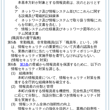
本基本方針が対象とする情報資産は、次のとおりとす
る。
ア
ネットワーク及び情報システム並びにこれらに関す
る設備及び電磁的記録媒体
イ
ネットワーク及び情報システムで取り扱う情報
(これ
らを印刷した文書を含む。)
ウ
情報システムの仕様書及びネットワーク図等のシス
テム関連文書
(職員等の遵守義務)
第5条
常勤職員、非常勤職員
(以下「職員等」という。)
等
は、情報セキュリティの重要性について共通の認識を持
ち、業務の遂行に当たって情報セキュリティポリシー及び
情報セキュリティ実施手順を遵守しなければならない。
(情報セキュリティ対策)
第6条
第3条
の脅威から情報資産を保護するために、以下の
情報セキュリティ対策を講じる。
(1)
組織体制
本町の情報資産について、情報セキュリティ対策を推
進する全庁的な組織体制を確立する。
(2)
情報資産の分類と管理
本町の保有する情報資産を機密性、完全性及び可用性
に応じて分類し、当該分類に基づき情報セキュリティ対
策を実施する。
(3)
情報システム全体の強靭性の向上
情報セキュリティの強化を目的とし、業務の効率性・