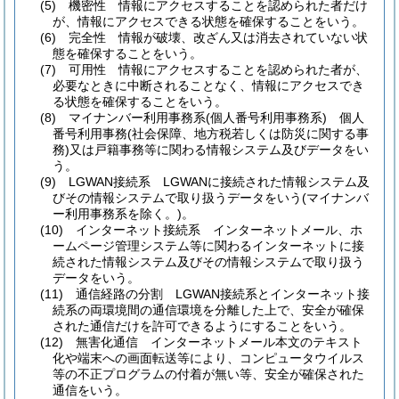
(5)
機密性 情報にアクセスすることを認められた者だけ
が、情報にアクセスできる状態を確保することをいう。
(6)
完全性 情報が破壊、改ざん又は消去されていない状
態を確保することをいう。
(7)
可用性 情報にアクセスすることを認められた者が、
必要なときに中断されることなく、情報にアクセスでき
る状態を確保することをいう。
(8)
マイナンバー利用事務系
(個人番号利用事務系)
個人
番号利用事務
(社会保障、地方税若しくは防災に関する事
務)
又は戸籍事務等に関わる情報システム及びデータをい
う。
(9)
LGWAN接続系 LGWANに接続された情報システム及
びその情報システムで取り扱うデータをいう
(マイナンバ
ー利用事務系を除く。)
。
(10)
インターネット接続系 インターネットメール、ホ
ームページ管理システム等に関わるインターネットに接
続された情報システム及びその情報システムで取り扱う
データをいう。
(11)
通信経路の分割 LGWAN接続系とインターネット接
続系の両環境間の通信環境を分離した上で、安全が確保
された通信だけを許可できるようにすることをいう。
(12)
無害化通信 インターネットメール本文のテキスト
化や端末への画面転送等により、コンピュータウイルス
等の不正プログラムの付着が無い等、安全が確保された
通信をいう。