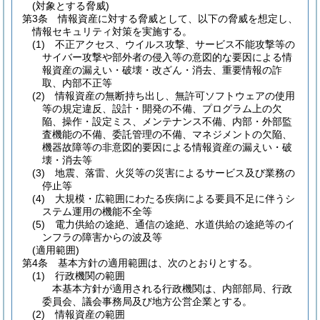
(対象とする脅威)
第3条
情報資産に対する脅威として、以下の脅威を想定し、
情報セキュリティ対策を実施する。
(1)
不正アクセス、ウイルス攻撃、サービス不能攻撃等の
サイバー攻撃や部外者の侵入等の意図的な要因による情
報資産の漏えい・破壊・改ざん・消去、重要情報の詐
取、内部不正等
(2)
情報資産の無断持ち出し、無許可ソフトウェアの使用
等の規定違反、設計・開発の不備、プログラム上の欠
陥、操作・設定ミス、メンテナンス不備、内部・外部監
査機能の不備、委託管理の不備、マネジメントの欠陥、
機器故障等の非意図的要因による情報資産の漏えい・破
壊・消去等
(3)
地震、落雷、火災等の災害によるサービス及び業務の
停止等
(4)
大規模・広範囲にわたる疾病による要員不足に伴うシ
ステム運用の機能不全等
(5)
電力供給の途絶、通信の途絶、水道供給の途絶等のイ
ンフラの障害からの波及等
(適用範囲)
第4条
基本方針の適用範囲は、次のとおりとする。
(1)
行政機関の範囲
本基本方針が適用される行政機関は、内部部局、行政
委員会、議会事務局及び地方公営企業とする。
(2)
情報資産の範囲