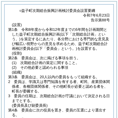
○益子町次期総合振興計画検討委員会設置要綱
令和7年6月23日
告示第88号
(設置)
第1条
令和8年度から令和12年度までの5年間を計画期間と
した益子町次期総合振興計画
(以下「次期総合計画」とい
う。)
を策定するにあたり、各分野における専門的な意見及
び幅広い視野からの意見を求めるため、益子町次期総合計
画検討委員会
(以下「委員会」という。)
を設置する。
(役割)
第2条
委員会は、次に掲げる事項を担う。
(1)
次期総合計画の策定に関すること。
(2)
その他必要と認められる事項
(組織)
第3条
委員会は、20人以内の委員をもって組織する。
2
委員は、学識又は専門知識を有する者、町民、産業団体関
係者、各種団体関係者、その他町長が必要と認める者を、
町長が委嘱する。
3
委員の任期は、次期総合計画が庁議において決定される日
までとする。
(委員長及び副委員長)
第4条
委員会に次の役員を置き、委員の互選により選出す
る。