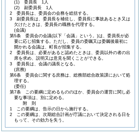
(1)
委員長 1人
(2)
副委員長 1人
2
委員長は、委員会の会務を総括する。
3
副委員長は、委員長を補佐し、委員長に事故あるとき又は
欠けたときは、委員長の職務を代理する。
(会議)
第5条
委員会の会議
(以下「会議」という。)
は、委員長が必
要に応じ招集する。
ただし、委員の委嘱又は委嘱後最初に
開かれる会議は、町長が招集する。
2
委員長は、必要があると認めたときは、委員以外の者の出
席を求め、説明又は意見を聞くことができる。
3
委員長は、会議の議長となる。
(庶務)
第6条
委員会に関する庶務は、総務部総合政策課において処
理する。
(委任)
第7条
この要綱に定めるもののほか、委員会の運営に関し必
要な事項は、別に定める。
附
則
1
この要綱は、告示の日から施行する。
2
この要綱は、次期総合計画が庁議において決定される日を
もって、その効力を失う。