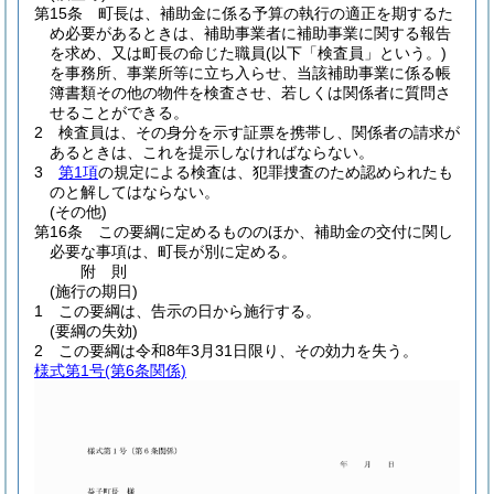
第15条
町長は、補助金に係る予算の執行の適正を期するた
め必要があるときは、補助事業者に補助事業に関する報告
を求め、又は町長の命じた職員
(以下「検査員」という。)
を事務所、事業所等に立ち入らせ、当該補助事業に係る帳
簿書類その他の物件を検査させ、若しくは関係者に質問さ
せることができる。
2
検査員は、その身分を示す証票を携帯し、関係者の請求が
あるときは、これを提示しなければならない。
3
第1項
の規定による検査は、犯罪捜査のため認められたも
のと解してはならない。
(その他)
第16条
この要綱に定めるもののほか、補助金の交付に関し
必要な事項は、町長が別に定める。
附
則
(施行の期日)
1
この要綱は、告示の日から施行する。
(要綱の失効)
2
この要綱は令和8年3月31日限り、その効力を失う。
様式第1号
(第6条関係)