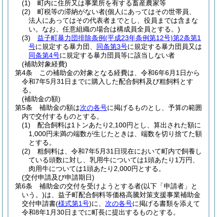
(1)
町内に住所又は事業所を有する畜産農家等
(2)
町税等の滞納がない者
(個人にあってはその世帯員、
法人にあってはその代表者までとし、役員までは含まな
い。なお、任意組織の場合は構成員全員とする。)
(3)
益子町暴力団排除条例
(平成23年条例第12号)
第2条第1
号
に規定する暴力団、
同条第3号
に規定する暴力団員又は
同条第4号
に規定する暴力団員等に該当しない者
(補助対象経費)
第4条
この補助金の対象となる経費は、令和6年6月1日から
令和7年5月31日までに購入した配合飼料及び粗飼料とす
る。
(補助金の額)
第5条
補助金の額は
次の各号
に掲げるものとし、予算の範囲
内で交付するものとする。
(1)
配合飼料は1トンあたり2,100円とし、算出された額に
1,000円未満の端数が生じたときは、端数を切り捨てた額
とする。
(2)
粗飼料は、令和7年5月31日現在において町内で飼養し
ている頭数に対し、乳用牛については1頭あたり1万円、
肉用牛については1頭あたり2,000円とする。
(交付申請及び申請期日)
第6条
補助金の交付を受けようとする者
(以下「申請者」と
いう。)
は、益子町配合飼料等価格高騰対策支援事業補助金
交付申請書
(
様式第1号
)
に、
次の各号
に掲げる書類を添えて
令和8年1月30日までに町長に提出するものとする。