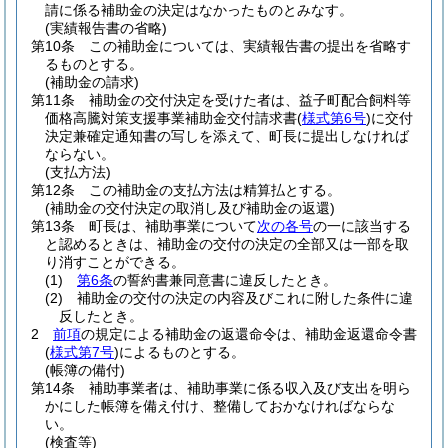
請に係る補助金の決定はなかったものとみなす。
(実績報告書の省略)
第10条
この補助金については、実績報告書の提出を省略す
るものとする。
(補助金の請求)
第11条
補助金の交付決定を受けた者は、益子町配合飼料等
価格高騰対策支援事業補助金交付請求書
(
様式第6号
)
に交付
決定兼確定通知書の写しを添えて、町長に提出しなければ
ならない。
(支払方法)
第12条
この補助金の支払方法は精算払とする。
(補助金の交付決定の取消し及び補助金の返還)
第13条
町長は、補助事業について
次の各号
の一に該当する
と認めるときは、補助金の交付の決定の全部又は一部を取
り消すことができる。
(1)
第6条
の誓約書兼同意書に違反したとき。
(2)
補助金の交付の決定の内容及びこれに附した条件に違
反したとき。
2
前項
の規定による補助金の返還命令は、補助金返還命令書
(
様式第7号
)
によるものとする。
(帳簿の備付)
第14条
補助事業者は、補助事業に係る収入及び支出を明ら
かにした帳簿を備え付け、整備しておかなければならな
い。
(検査等)