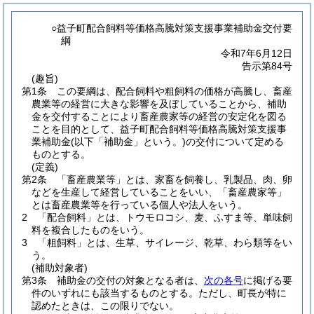
○益子町配合飼料等価格高騰対策支援事業補助金交付要
綱
令和7年6月12日
告示第84号
(趣旨)
第1条
この要綱は、配合飼料や粗飼料の価格が高騰し、畜産
農業等の経営に大きな影響を及ぼしていることから、補助
金を交付することにより畜産農家等の経営の安定化を図る
ことを目的として、益子町配合飼料等価格高騰対策支援事
業補助金
(以下「補助金」という。)
の交付について定める
ものとする。
(定義)
第2条
「畜産農業等」とは、家畜を飼養し、乳製品、肉、卵
などを生産して経営していることをいい、「畜産農家等」
とは畜産農業等を行っている個人や法人をいう。
2
「配合飼料」とは、トウモロコシ、麦、ふすま等、単味飼
料を複合したものをいう。
3
「粗飼料」とは、生草、サイレージ、乾草、わら類等をい
う。
(補助対象者)
第3条
補助金の交付の対象となる者は、
次の各号
に掲げる要
件のいずれにも該当するものとする。
ただし、町長が特に
認めたときは、この限りでない。