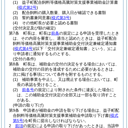
(1)
益子町配合飼料等価格高騰対策支援事業補助金計算書
(
様式第2号
)
(2)
配合飼料の購入数量、購入日が確認できる書類
(3)
誓約書兼同意書
(
様式第3号
)
(4)
その他町長が必要と認める書類
(交付決定及び額の確定)
第7条
町長は、町長は
前条
の規定による申請を受理したとき
は、その内容を審査し、適当と認めたときは、益子町配合
飼料等価格高騰対策支援事業補助金交付決定兼確定通知書
(
様式第4号
)
(以下「交付決定兼確定通知書」という。)
によ
り申請者に通知するものとする。
(交付の条件)
第8条
町長は、補助金の交付の決定をする場合においては、
補助金の交付の目的を達成するために必要があるときは、
次に掲げる事項について条件を附するものとする。
(1)
補助事業を中止し、又は廃止する場合においては、町
長の承認を受けること。
(2)
前各号
の規定により附された条件に違反した場合に
は、この補助金交付決定の全部又は一部を取り消すこと
がある。
(申請の取り下げ)
第9条
申請者が補助金の申請を取り下げる場合は、益子町配
合飼料等価格高騰対策支援事業補助金申請取り下げ書
(
様式
第5号
)
を町長に提出しなければならない。
2
前項
の規定による申請の取り下げがあったときは、当該申