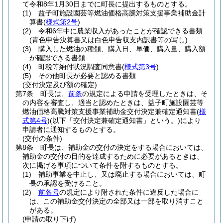
て令和8年1月30日までに町長に提出するものとする。
(1)
益子町施設園芸等燃油価格高騰対策支援事業補助金計
算書
(
様式第2号
)
(2)
令和6年中に農業収入があったことが確認できる書類
(青色申告決算書又は白色申告収支内訳書等の写し)
(3)
購入した燃油の種類、購入日、単価、購入量、購入額
が確認できる書類
(4)
町税等納付状況調査同意書
(
様式第3号
)
(5)
その他町長が必要と認める書類
(交付決定及び額の確定)
第7条
町長は、
前条
の規定による申請を受理したときは、そ
の内容を審査し、適当と認めたときは、益子町施設園芸等
燃油価格高騰対策支援事業補助金交付決定兼確定通知書
(
様
式第4号
)
(以下「交付決定兼確定通知書」という。)
により
申請者に通知するものとする。
(交付の条件)
第8条
町長は、補助金の交付の決定をする場合においては、
補助金の交付の目的を達成するために必要があるときは、
次に掲げる事項について条件を附するものとする。
(1)
補助事業を中止し、又は廃止する場合においては、町
長の承認を受けること。
(2)
前各号
の規定により附された条件に違反した場合に
は、この補助金交付決定の全部又は一部を取り消すこと
がある。
(申請の取り下げ)