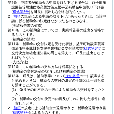
第9条
申請者が補助金の申請を取り下げる場合は、益子町施
設園芸等燃油価格高騰対策支援事業補助金申請取り下げ書
(
様式第5号
)
を町長に提出しなければならない。
2
前項
の規定による申請の取り下げがあったときは、当該申
請に係る補助金の決定はなかったものとみなす。
(実績報告書の省略)
第10条
この補助金については、実績報告書の提出を省略す
るものとする。
(補助金の請求)
第11条
補助金の交付決定を受けた者は、益子町施設園芸等
燃油価格高騰対策支援事業補助金交付請求書
(
様式第6号
)
に
交付決定兼確定通知書の写しを添えて、町長に提出しなけ
ればならない。
(支払方法)
第12条
この補助金の支払方法は精算払とする。
(補助金の交付決定の取消し及び補助金の返還)
第13条
町長は、補助事業について
次の各号
の一に該当する
と認めるときは、補助金の交付の決定の全部又は一部を取
り消すことができる。
(1)
偽りその他不正の手段により補助金の交付を受けたと
き。
(2)
補助金の交付の決定の内容及びこれに附した条件に違
背したとき。
2
前項
の規定による補助金の返還命令は、補助金返還命令書
(
様式第7号
)
によるものとする。