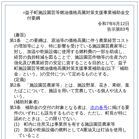
○益子町施設園芸等燃油価格高騰対策支援事業補助金交
付要綱
令和7年6月12日
告示第83号
(趣旨)
第1条
この要綱は、原油等の価格高騰に伴う農業経営コスト
の増加等により、特に影響を受けている施設園芸農家等に
対し、加温や乾燥設備に使用する燃料費の一部を助成し、
経営の負担軽減を図ることで、施設園芸作物等の生産力の
強化及び農業経営の安定に資することを目的として、益子
町施設園芸等燃油価格高騰対策支援事業補助金
(以下「補助
金」という。)
の交付について定めるものとする。
(定義)
第2条
「施設園芸農家等」とは、施設野菜、花き、果樹、葉
たばこについて、施設を用いて営農している個人や法人を
いう。
(補助対象者)
第3条
補助金の交付の対象となる者は、
次の各号
に掲げる要
件のいずれにも該当するものとする。
ただし、町長が特に
認めたときは、この限りでない。
(1)
町内に住所又は事業所を有する施設園芸農家等
(2)
加温や乾燥設備の燃料としてA重油又は灯油を使用し
ていること