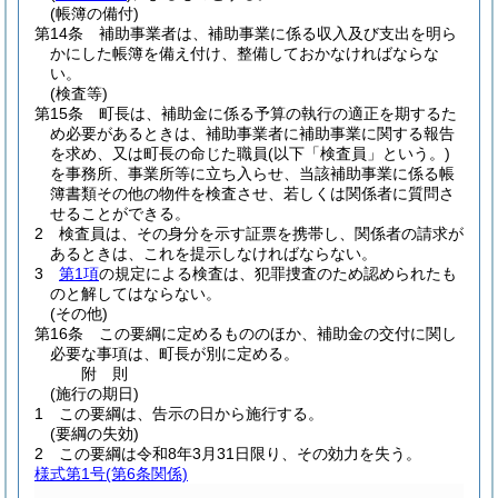
(帳簿の備付)
第14条
補助事業者は、補助事業に係る収入及び支出を明ら
かにした帳簿を備え付け、整備しておかなければならな
い。
(検査等)
第15条
町長は、補助金に係る予算の執行の適正を期するた
め必要があるときは、補助事業者に補助事業に関する報告
を求め、又は町長の命じた職員
(以下「検査員」という。)
を事務所、事業所等に立ち入らせ、当該補助事業に係る帳
簿書類その他の物件を検査させ、若しくは関係者に質問さ
せることができる。
2
検査員は、その身分を示す証票を携帯し、関係者の請求が
あるときは、これを提示しなければならない。
3
第1項
の規定による検査は、犯罪捜査のため認められたも
のと解してはならない。
(その他)
第16条
この要綱に定めるもののほか、補助金の交付に関し
必要な事項は、町長が別に定める。
附
則
(施行の期日)
1
この要綱は、告示の日から施行する。
(要綱の失効)
2
この要綱は令和8年3月31日限り、その効力を失う。
様式第1号
(第6条関係)