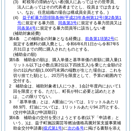
(3)
町税等の滞納がない者
(個人にあってはその世帯員、
法人にあってはその代表者までとし、役員までは含まな
い。なお、任意組織の場合は構成員全員とする。)
(4)
益子町暴力団排除条例
(平成23年条例第12号)
第2条第1
号
に規定する暴力団、
同条第3号
に規定する暴力団員又は
同条第4号
に規定する暴力団員等に該当しない者
(補助対象経費)
第4条
この補助金の対象となる経費は、
前条第1項第2号
に
規定する燃料の購入費とし、令和6年6月1日から令和7年5
月31日までの間に購入されたものとする。
(補助金の額)
第5条
補助金の額は、購入単価と基準単価の差額に購入量
(1
リットル以下は小数点第2位以下四捨五入)
を乗じた金額の2
分の1以内の額
(1,000円未満の端数が生じた場合は、これを
切り捨てた額)
とし、20万円を限度として、予算の範囲内で
交付する。
2
補助金は、補助対象者1人につき、1会計年度内において1
回を限度とする。
ただし、町長が特に必要と認めたとき
は、この限りでない。
3
「基準単価」とは、A重油については、1リットルあたり
88.9円、灯油については、1リットルあたり94.2円とする。
(交付申請及び申請期日)
第6条
補助金の交付を受けようとする者
(以下「申請者」と
いう。)
は、益子町施設園芸等燃油価格高騰対策支援事業補
助金交付申請書
(
様式第1号
)
に
次の各号
に掲げる書類を添え