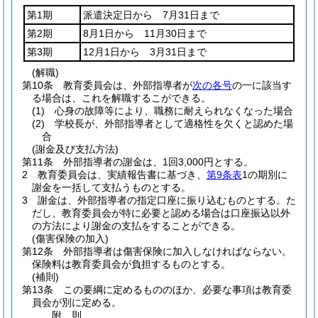
第1期
派遣決定日から 7月31日まで
第2期
8月1日から 11月30日まで
第3期
12月1日から 3月31日まで
(解職)
第10条
教育委員会は、外部指導者が
次の各号
の一に該当す
る場合は、これを解職するこができる。
(1)
心身の故障等により、職務に耐えられなくなった場合
(2)
学校長が、外部指導者として適格性を欠くと認めた場
合
(謝金及び支払方法)
第11条
外部指導者の謝金は、1回3,000円とする。
2
教育委員会は、実績報告書に基づき、
第9条表
1の期別に
謝金を一括して支払うものとする。
3
謝金は、外部指導者の指定口座に振り込むものとする。
た
だし、教育委員会が特に必要と認める場合は口座振込以外
の方法により謝金の支払をすることができる。
(傷害保険の加入)
第12条
外部指導者は傷害保険に加入しなければならない。
保険料は教育委員会が負担するものとする。
(補則)
第13条
この要綱に定めるもののほか、必要な事項は教育委
員会が別に定める。
附
則