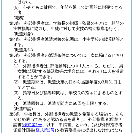
はない。
(6)
心身ともに健康で、年間を通して計画的に指導できる
者
(職務)
第3条
外部指導者は、学校長の指揮・監督のもとに、顧問の
実技指導に協力し、生徒に対して実技の補助指導を行う。
(派遣対象)
第4条
外部指導者派遣対象の範囲は、小中学校の部活動等と
する。
(派遣条件)
第5条
外部指導者の派遣条件については、次に掲げるとおり
とする。
(1)
外部指導者は1部活動等につき1人とする。
ただし、男
女別に活動する部活動等の場合には、それぞれ1人を派遣
することができる。
(2)
派遣期間は、派遣決定の日から当該年度の3月31日ま
でとする。
(3)
指導日及び指導時間は、学校長の指示によるものとす
る。
(4)
派遣回数は、派遣期間内に50回を上限とする。
(派遣申請)
第6条
学校長は、外部指導者の派遣を希望する場合は、あら
かじめ適当であると認める者を選考し、外部指導者派遣申
請書
(
様式第1号
。以下「申請書」という。)
及び外部指導者
派遣計画書
(
様式第2号
)
を教育委員会に提出しなければなら