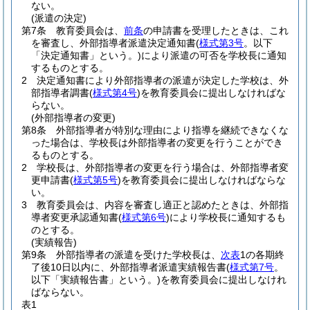
ない。
(派遣の決定)
第7条
教育委員会は、
前条
の申請書を受理したときは、これ
を審査し、外部指導者派遣決定通知書
(
様式第3号
。以下
「決定通知書」という。)
により派遣の可否を学校長に通知
するものとする。
2
決定通知書により外部指導者の派遣が決定した学校は、外
部指導者調書
(
様式第4号
)
を教育委員会に提出しなければな
らない。
(外部指導者の変更)
第8条
外部指導者が特別な理由により指導を継続できなくな
った場合は、学校長は外部指導者の変更を行うことができ
るものとする。
2
学校長は、外部指導者の変更を行う場合は、外部指導者変
更申請書
(
様式第5号
)
を教育委員会に提出しなければならな
い。
3
教育委員会は、内容を審査し適正と認めたときは、外部指
導者変更承認通知書
(
様式第6号
)
により学校長に通知するも
のとする。
(実績報告)
第9条
外部指導者の派遣を受けた学校長は、
次表
1の各期終
了後10日以内に、外部指導者派遣実績報告書
(
様式第7号
。
以下「実績報告書」という。)
を教育委員会に提出しなけれ
ばならない。
表1