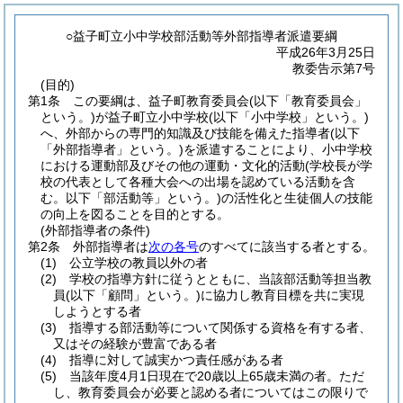
○益子町立小中学校部活動等外部指導者派遣要綱
平成26年3月25日
教委告示第7号
(目的)
第1条
この要綱は、益子町教育委員会
(以下「教育委員会」
という。)
が益子町立小中学校
(以下「小中学校」という。)
へ、外部からの専門的知識及び技能を備えた指導者
(以下
「外部指導者」という。)
を派遣することにより、小中学校
における運動部及びその他の運動・文化的活動
(学校長が学
校の代表として各種大会への出場を認めている活動を含
む。以下「部活動等」という。)
の活性化と生徒個人の技能
の向上を図ることを目的とする。
(外部指導者の条件)
第2条
外部指導者は
次の各号
のすべてに該当する者とする。
(1)
公立学校の教員以外の者
(2)
学校の指導方針に従うとともに、当該部活動等担当教
員
(以下「顧問」という。)
に協力し教育目標を共に実現
しようとする者
(3)
指導する部活動等について関係する資格を有する者、
又はその経験が豊富である者
(4)
指導に対して誠実かつ責任感がある者
(5)
当該年度4月1日現在で20歳以上65歳未満の者。
ただ
し、教育委員会が必要と認める者についてはこの限りで