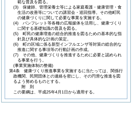
範な普及を図る。
(3)
保健師、管理栄養士等による家庭看護・健康管理・食
生活の改善等についての講習会・巡回指導。
その他町民
の健康づくりに関して必要な事業を実施する。
(4)
パンフレット等各種の広報媒体を活用し、健康づくり
に関する基礎知識の普及を図る。
(5)
町民の健康増進の総合的推進を図るための基本的な指
針及び具体的な計画の策定。
(6)
町の区域に係る新型インフルエンザ等対策の総合的な
推進に関する事項等の行動計画の作成。
(7)
その他、健康づくりを推進するために必要と認められ
る事業を行う。
(事業実施体制の整備)
第4条
健康づくり推進事業を実施するに当たっては、関係行
政機関、民間団体との連絡を密にし、その円滑な推進を図
るよう努めるものとする。
附
則
この要綱は、平成25年4月1日から適用する。