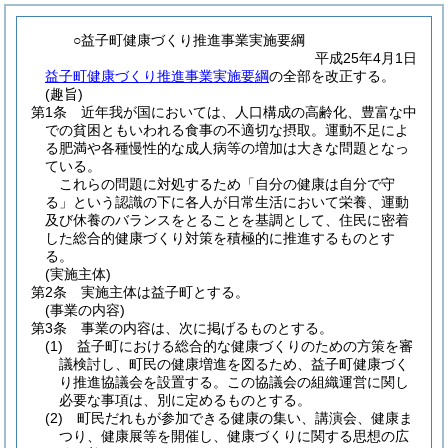
○益子町健康づくり推進事業実施要綱
平成25年4月1日
益子町健康づくり推進事業実施要綱
の全部を改正する。
(趣旨)
第1条
近年我が国においては、人口構成の高齢化、豊富な中
での貧困ともいわれる食事の不適切な摂取。
運動不足によ
る肥満や各種慢性的な成人病等の増加は大きな問題となっ
ている。
これらの問題に対処するため「自分の健康は自分で守
る」という認識の下に各人が日常生活において栄養、運動
及び休養のバランスをとることを基調として、住民に密着
した総合的健康づくり対策を積極的に推進するものとす
る。
(実施主体)
第2条
実施主体は益子町とする。
(事業の内容)
第3条
事業の内容は、次に掲げるものとする。
(1)
益子町における総合的な健康づくりのための方策を審
議検討し、町民の健康増進を図るため、益子町健康づく
り推進協議会を設置する。
この協議会の組織運営に関し
必要な事項は、別に定めるものとする。
(2)
町民だれもが参加できる健康の集い、講演会、健康ま
つり、健康展等を開催し、健康づくりに関する思想の広