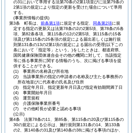
の31において準用する法第70条の2第1項並びに法第79条の
2第1項の規定により指定の更新を受けた場合について準用
する。
(事業所情報の提供)
第3条
町長は、
前条第1項
に規定する指定、
同条第2項
に規
定する指定の更新又は法第78条の2の2第5項、第78条の5各
項、第82条各項、第115条の12の2第5項、第115条の15各
項及び第115条の25各項の規定による届出若しくは施行規
則第131条の13の2第1項の規定による届出の受理
(以下この
条において「指定等」という。)
をしたときは、都道府県、
国民健康保険団体連合会その他の機関に対して、当該指定
等に係る事業所に関する情報のうち、次に掲げる事項を提
供することができる。
(1)
事業所の名称及び所在地
(2)
当該事業所の指定の申請者の名称及び主たる事務所の
所在地並びに代表者の氏名及び住所
(3)
指定年月日、指定更新年月日及び指定有効期間満了日
(4)
事業開始年月日
(5)
運営規程
(6)
介護保険事業所番号
(7)
その他町長が必要と認める事項
(公示)
第4条
法第78条の11、第85条、第115条の20及び第115条の
30の規定による公示は、施行規則第131条の14、第133条
の2、第140条の31及び第140条の38に掲げる事項のほか、