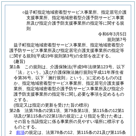
○益子町指定地域密着型サービス事業所、指定居宅介護
支援事業所、指定地域密着型介護予防サービス事業
所及び指定介護予防支援事業所の指定等に関する規
則
令和6年3月5日
規則第7号
益子町指定地域密着型サービス事業所、指定地域密着型介
護予防サービス事業所及び指定居宅介護支援事業所の指定等
に関する規則(平成19年規則第3号)の全部を改正する。
(趣旨)
第1条
この規則は、介護保険法
(平成9年法律第123号。以下
「法」という。)
及び介護保険法施行規則
(平成11年厚生省
令第36号。以下「施行規則」という。)
に定めるもののほ
か、指定地域密着型サービス事業所、指定居宅介護支援事
業所、指定地域密着型介護予防サービス事業所及び指定介
護予防支援事業所の指定等に関し必要な事項を定めるもの
とする。
(指定又は指定の更新を受けた旨の標示)
第2条
法第78条の2第1項、第79条第1項、第115条の12第1
項及び第115条の22第1項の規定により指定を受けた者は、
その旨を当該指定に係る事業所の見やすい場所に標示する
ものとする。
2
前項
の規定は、法第78条の12、第115条の21及び第115条