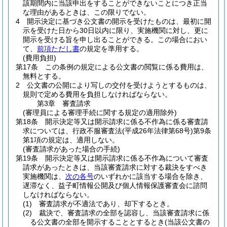
該期間内に当該申出をすることができないことにつき正当
な理由があるときは、この限りでない。
4
開示決定に基づき公文書の開示を受けたものは、最初に開
示を受けた日から30日以内に限り、実施機関に対し、更に
開示を受ける旨を申し出ることができる。
この場合におい
て、
前項ただし書
の規定を準用する。
(費用負担)
第17条
この条例の規定による公文書の閲覧に係る費用は、
無料とする。
2
公文書の公開により写しの交付を受けようとするものは、
規則で定める費用を負担しなければならない。
第3章
審査請求
(審理員による審理手続に関する規定の適用除外)
第18条
開示決定等又は開示請求に係る不作為に係る審査請
求については、行政不服審査法
(平成26年法律第68号)
第9条
第1項の規定は、適用しない。
(審査請求があった場合の手続)
第19条
開示決定等又は開示請求に係る不作為について審査
請求があったときは、当該審査請求に対する裁決をすべき
実施機関は、
次の各号
のいずれかに該当する場合を除き、
遅滞なく、益子町情報公開及び個人情報保護審査会に諮問
しなければならない。
(1)
審査請求が不適法であり、却下するとき。
(2)
裁決で、審査請求の全部を認容し、当該審査請求に係
る公文書の全部を開示することとするとき
(当該公文書の