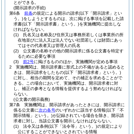
とができる。
(開示請求の手続)
第6条
前条
の規定による開示の請求
(以下「開示請求」とい
う。)
をしようとするものは、次に掲げる事項を記載した請
求書
(以下「開示請求書」という。)
を実施機関に提出しな
ければならない。
(1)
氏名又は名称及び住所又は事務所若しくは事業所の所
在地並びに法人又は法人でない社団若しくは財団にあっ
てはその代表者又は管理人の氏名
(2)
公文書の名称その他の開示請求に係る公文書を特定す
るために必要な事項
(3)
前2号
に掲げるもののほか、実施機関が定める事項
2
実施機関は、開示請求書に形式上の不備があると認めると
きは、開示請求をしたもの
(以下「開示請求者」という。)
に対し、相当の期間を定めて、その補正を求めることがで
きる。
この場合において、実施機関は、開示請求者に対
し、補正の参考となる情報を提供するよう努めなければな
らない。
(公文書の開示義務)
第7条
実施機関は、開示請求があったときには、開示請求に
係る公文書に
次の各号
のいずれかに該当する情報
(以下「不
開示情報」という。)
が記録されている場合を除き、開示請
求者に対し、当該公文書を開示しなければならない。
(1)
法令又は条例
(以下「法令等」という。)
の規定により
公にすることができないとされている情報