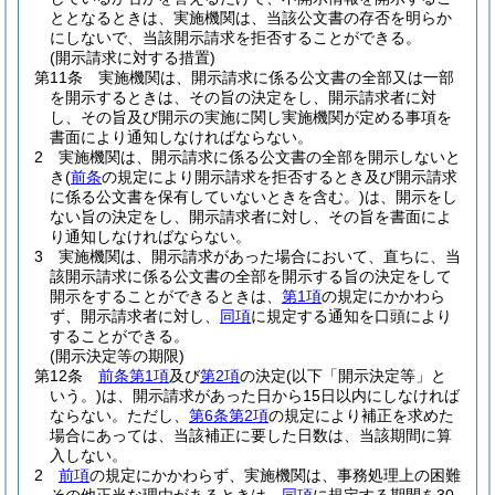
ととなるときは、実施機関は、当該公文書の存否を明らか
にしないで、当該開示請求を拒否することができる。
(開示請求に対する措置)
第11条
実施機関は、開示請求に係る公文書の全部又は一部
を開示するときは、その旨の決定をし、開示請求者に対
し、その旨及び開示の実施に関し実施機関が定める事項を
書面により通知しなければならない。
2
実施機関は、開示請求に係る公文書の全部を開示しないと
き
(
前条
の規定により開示請求を拒否するとき及び開示請求
に係る公文書を保有していないときを含む。)
は、開示をし
ない旨の決定をし、開示請求者に対し、その旨を書面によ
り通知しなければならない。
3
実施機関は、開示請求があった場合において、直ちに、当
該開示請求に係る公文書の全部を開示する旨の決定をして
開示をすることができるときは、
第1項
の規定にかかわら
ず、開示請求者に対し、
同項
に規定する通知を口頭により
することができる。
(開示決定等の期限)
第12条
前条第1項
及び
第2項
の決定
(以下「開示決定等」と
いう。)
は、開示請求があった日から15日以内にしなければ
ならない。
ただし、
第6条第2項
の規定により補正を求めた
場合にあっては、当該補正に要した日数は、当該期間に算
入しない。
2
前項
の規定にかかわらず、実施機関は、事務処理上の困難