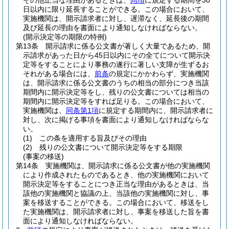
その他正当な理由があるときは、
同項
に規定する期間を30
日以内に限り延長することができる。
この場合において、
実施機関は、開示請求者に対し、遅滞なく、延長後の期間
及び延長の理由を書面により通知しなければならない。
(開示決定等の期限の特例)
第13条
開示請求に係る公文書が著しく大量であるため、開
示請求があった日から45日以内にその全てについて開示決
定等をすることにより事務の遂行に著しい支障が生ずるお
それがある場合には、
前条
の規定にかかわらず、実施機関
は、開示請求に係る公文書のうちの相当の部分につき当該
期間内に開示決定等をし、残りの公文書については相当の
期間内に開示決定等をすれば足りる。
この場合において、
実施機関は、
同条第1項
に規定する期間内に、開示請求者に
対し、次に掲げる事項を書面により通知しなければならな
い。
(1)
この条を適用する旨及びその理由
(2)
残りの公文書について開示決定等をする期限
(事案の移送)
第14条
実施機関は、開示請求に係る公文書が他の実施機関
により作成されたものであるとき、他の実施機関において
開示決定等をすることにつき正当な理由があるときは、当
該他の実施機関と協議の上、当該他の実施機関に対し、事
案を移送することができる。
この場合において、移送をし
た実施機関は、開示請求者に対し、事案を移送した旨を書
面により通知しなければならない。