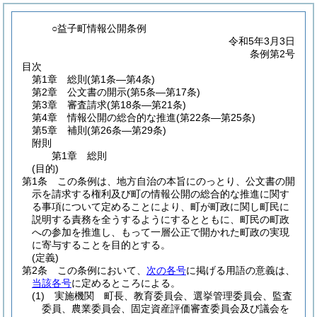
○益子町情報公開条例
令和5年3月3日
条例第2号
目次
第1章
総則
(第1条―第4条)
第2章
公文書の開示
(第5条―第17条)
第3章
審査請求
(第18条―第21条)
第4章
情報公開の総合的な推進
(第22条―第25条)
第5章
補則
(第26条―第29条)
附則
第1章
総則
(目的)
第1条
この条例は、地方自治の本旨にのっとり、公文書の開
示を請求する権利及び町の情報公開の総合的な推進に関す
る事項について定めることにより、町が町政に関し町民に
説明する責務を全うするようにするとともに、町民の町政
への参加を推進し、もって一層公正で開かれた町政の実現
に寄与することを目的とする。
(定義)
第2条
この条例において、
次の各号
に掲げる用語の意義は、
当該各号
に定めるところによる。
(1)
実施機関 町長、教育委員会、選挙管理委員会、監査
委員、農業委員会、固定資産評価審査委員会及び議会を