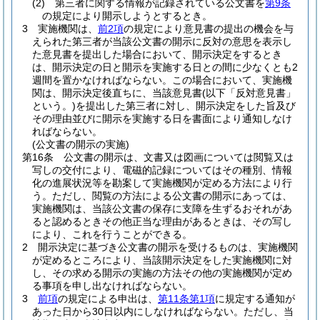
(2)
第三者に関する情報が記録されている公文書を
第9条
の規定により開示しようとするとき。
3
実施機関は、
前2項
の規定により意見書の提出の機会を与
えられた第三者が当該公文書の開示に反対の意思を表示し
た意見書を提出した場合において、開示決定をするとき
は、開示決定の日と開示を実施する日との間に少なくとも2
週間を置かなければならない。
この場合において、実施機
関は、開示決定後直ちに、当該意見書
(以下「反対意見書」
という。)
を提出した第三者に対し、開示決定をした旨及び
その理由並びに開示を実施する日を書面により通知しなけ
ればならない。
(公文書の開示の実施)
第16条
公文書の開示は、文書又は図画については閲覧又は
写しの交付により、電磁的記録についてはその種別、情報
化の進展状況等を勘案して実施機関が定める方法により行
う。
ただし、閲覧の方法による公文書の開示にあっては、
実施機関は、当該公文書の保存に支障を生ずるおそれがあ
ると認めるときその他正当な理由があるときは、その写し
により、これを行うことができる。
2
開示決定に基づき公文書の開示を受けるものは、実施機関
が定めるところにより、当該開示決定をした実施機関に対
し、その求める開示の実施の方法その他の実施機関が定め
る事項を申し出なければならない。
3
前項
の規定による申出は、
第11条第1項
に規定する通知が
あった日から30日以内にしなければならない。
ただし、当