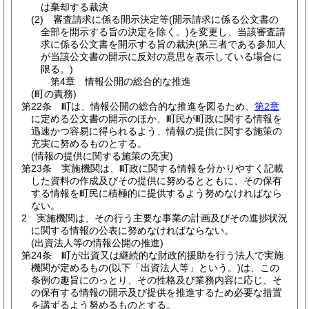
は棄却する裁決
(2)
審査請求に係る開示決定等
(開示請求に係る公文書の
全部を開示する旨の決定を除く。)
を変更し、当該審査請
求に係る公文書を開示する旨の裁決
(第三者である参加人
が当該公文書の開示に反対の意思を表示している場合に
限る。)
第4章
情報公開の総合的な推進
(町の責務)
第22条
町は、情報公開の総合的な推進を図るため、
第2章
に定める公文書の開示のほか、町民が町政に関する情報を
迅速かつ容易に得られるよう、情報の提供に関する施策の
充実に努めるものとする。
(情報の提供に関する施策の充実)
第23条
実施機関は、町政に関する情報を分かりやすく記載
した資料の作成及びその提供に努めるとともに、その保有
する情報を町民に積極的に提供するよう努めなければなら
ない。
2
実施機関は、その行う主要な事業の計画及びその進捗状況
に関する情報の公表に努めなければならない。
(出資法人等の情報公開の推進)
第24条
町が出資又は継続的な財政的援助を行う法人で実施
機関が定めるもの
(以下「出資法人等」という。)
は、この
条例の趣旨にのっとり、その性格及び業務内容に応じ、そ
の保有する情報の開示及び提供を推進するため必要な措置
を講ずるよう努めるものとする。