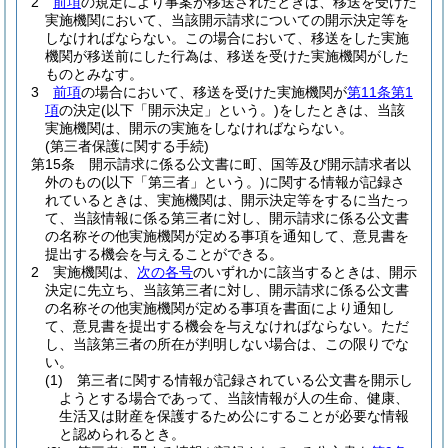
2
前項
の規定により事案が移送されたときは、移送を受けた
実施機関において、当該開示請求についての開示決定等を
しなければならない。
この場合において、移送をした実施
機関が移送前にした行為は、移送を受けた実施機関がした
ものとみなす。
3
前項
の場合において、移送を受けた実施機関が
第11条第1
項
の決定
(以下「開示決定」という。)
をしたときは、当該
実施機関は、開示の実施をしなければならない。
(第三者保護に関する手続)
第15条
開示請求に係る公文書に町、国等及び開示請求者以
外のもの
(以下「第三者」という。)
に関する情報が記録さ
れているときは、実施機関は、開示決定等をするに当たっ
て、当該情報に係る第三者に対し、開示請求に係る公文書
の名称その他実施機関が定める事項を通知して、意見書を
提出する機会を与えることができる。
2
実施機関は、
次の各号
のいずれかに該当するときは、開示
決定に先立ち、当該第三者に対し、開示請求に係る公文書
の名称その他実施機関が定める事項を書面により通知し
て、意見書を提出する機会を与えなければならない。
ただ
し、当該第三者の所在が判明しない場合は、この限りでな
い。
(1)
第三者に関する情報が記録されている公文書を開示し
ようとする場合であって、当該情報が人の生命、健康、
生活又は財産を保護するため公にすることが必要な情報
と認められるとき。