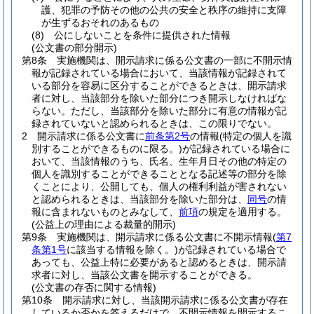
護、犯罪の予防その他の公共の安全と秩序の維持に支障
が生ずるおそれのあるもの
(8)
公にしないことを条件に提供された情報
(公文書の部分開示)
第8条
実施機関は、開示請求に係る公文書の一部に不開示情
報が記録されている場合において、当該情報が記録されて
いる部分を容易に区分することができるときは、開示請求
者に対し、当該部分を除いた部分につき開示しなければな
らない。
ただし、当該部分を除いた部分に有意の情報が記
録されていないと認められるときは、この限りでない。
2
開示請求に係る公文書に
前条第2号
の情報
(特定の個人を識
別することができるものに限る。)
が記録されている場合に
おいて、当該情報のうち、氏名、生年月日その他の特定の
個人を識別することができることとなる記述等の部分を除
くことにより、公開しても、個人の権利利益が害されない
と認められるときは、当該部分を除いた部分は、
同号
の情
報に含まれないものとみなして、
前項
の規定を適用する。
(公益上の理由による裁量的開示)
第9条
実施機関は、開示請求に係る公文書に不開示情報
(
第7
条第1号
に該当する情報を除く。)
が記録されている場合で
あっても、公益上特に必要があると認めるときは、開示請
求者に対し、当該公文書を開示することができる。
(公文書の存否に関する情報)
第10条
開示請求に対し、当該開示請求に係る公文書が存在
しているか否かを答えるだけで、不開示情報を開示するこ