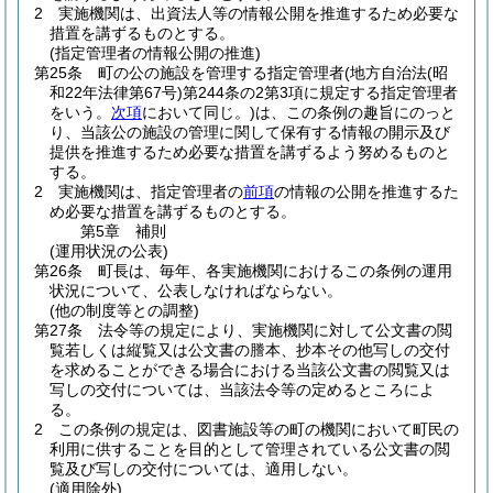
2
実施機関は、出資法人等の情報公開を推進するため必要な
措置を講ずるものとする。
(指定管理者の情報公開の推進)
第25条
町の公の施設を管理する指定管理者
(地方自治法
(昭
和22年法律第67号)
第244条の2第3項に規定する指定管理者
をいう。
次項
において同じ。)
は、この条例の趣旨にのっと
り、当該公の施設の管理に関して保有する情報の開示及び
提供を推進するため必要な措置を講ずるよう努めるものと
する。
2
実施機関は、指定管理者の
前項
の情報の公開を推進するた
め必要な措置を講ずるものとする。
第5章
補則
(運用状況の公表)
第26条
町長は、毎年、各実施機関におけるこの条例の運用
状況について、公表しなければならない。
(他の制度等との調整)
第27条
法令等の規定により、実施機関に対して公文書の閲
覧若しくは縦覧又は公文書の謄本、抄本その他写しの交付
を求めることができる場合における当該公文書の閲覧又は
写しの交付については、当該法令等の定めるところによ
る。
2
この条例の規定は、図書施設等の町の機関において町民の
利用に供することを目的として管理されている公文書の閲
覧及び写しの交付については、適用しない。
(適用除外)