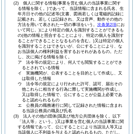
(2)
個人に関する情報
(事業を営む個人の当該事業に関す
る情報を除く。)
であって、当該情報に含まれる氏名、生
年月日その他の記述等
(文書、図画若しくは電磁的記録に
記載され、若しくは記録され、又は音声、動作その他の
方法を用いて表された一切の事項をいう。
次条第2項
にお
いて同じ。)
により特定の個人を識別することができるも
の
(他の情報と照合することにより、特定の個人を識別す
ることができることとなるものを含む。)
又は特定の個人
を識別することはできないが、公にすることにより、な
お当該個人の権利利益を害するおそれがあるもの。
ただ
し、次に掲げる情報を除く。
ア
法令等の規定により、何人でも閲覧することができ
るとされている情報
イ
実施機関が、公表することを目的として作成し、又
は取得した情報
ウ
法令等の規定により行われた許可、認可、届出その
他これらに相当する行為に際して実施機関が作成し、
又は取得した情報で、公にすることが公益上必要であ
ると認められるもの
エ
公務員の職務遂行に関して記録された情報に含まれ
る当該公務員の職及び氏名
(3)
法人その他の団体
(国及び地方公共団体を除く。以下
「法人等」という。)
又は事業を営む個人の当該事業に関
する情報であって、公にすることにより当該法人等又は
当該個人に不利益を与えると認められるもの。
ただし、