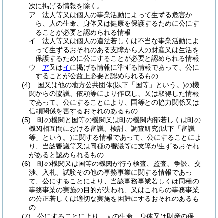
次に掲げる情報を除く。
ア
法人等又は個人の事業活動によって生ずる危害か
ら、人の生命、身体又は健康を保護するために公にす
ることが必要と認められる情報
イ
法人等又は個人の違法若しくは不当な事業活動によ
って生ずるおそれのある支障から人の財産又は生活を
保護するために公にすることが必要と認められる情報
ウ
ア
又は
イ
に掲げる情報に準ずる情報であって、公に
することが公益上必要と認められるもの
(4)
国又は他の地方公共団体
(以下「国等」という。)
の機
関からの協議、依頼等により作成し、又は取得した情報
であって、公にすることにより、国等との協力関係又は
信頼関係を害するおそれのあるもの
(5)
町の機関と国等の機関又は町の機関内部若しくは町の
機関相互間における審議、検討、調査研究
(以下「審議
等」という。)
に関する情報であって、公にすることによ
り、当該審議等又は同種の審議等に支障が生ずるおそれ
があると認められるもの
(6)
町の機関又は国等の機関が行う検査、監査、争訟、交
渉、入札、試験その他の事務事業に関する情報であっ
て、公にすることにより、当該事務事業若しくは同種の
事務事業の実施の目的が失われ、又はこれらの事務事業
の公正若しくは適切な実施を困難にするおそれのあるも
の
(7)
公にすることにより、人の生命、身体又は財産の保