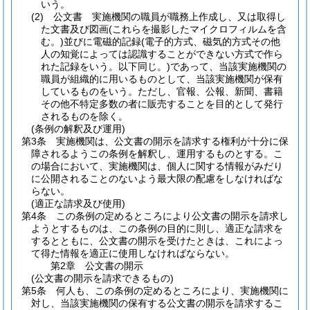
いう。
(2)
公文書 実施機関の職員が職務上作成し、又は取得し
た文書及び図画
(これらを撮影したマイクロフィルムを含
む。)
並びに電磁的記録
(電子的方式、磁気的方式その他
人の知覚によっては認識することができない方式で作ら
れた記録をいう。以下同じ。)
であって、当該実施機関の
職員が組織的に用いるものとして、当該実施機関が保有
しているものをいう。
ただし、官報、公報、新聞、書籍
その他不特定多数の者に販売することを目的として発行
されるものを除く。
(条例の解釈及び運用)
第3条
実施機関は、公文書の開示を請求する権利が十分に保
障されるようこの条例を解釈し、運用するものとする。
こ
の場合において、実施機関は、個人に関する情報がみだり
に公開されることのないよう最大限の配慮をしなければな
らない。
(適正な請求及び使用)
第4条
この条例の定めるところにより公文書の開示を請求し
ようとするものは、この条例の目的に則し、適正な請求を
するとともに、公文書の開示を受けたときは、これによっ
て得た情報を適正に使用しなければならない。
第2章
公文書の開示
(公文書の開示を請求できるもの)
第5条
何人も、この条例の定めるところにより、実施機関に
対し、当該実施機関の保有する公文書の開示を請求するこ