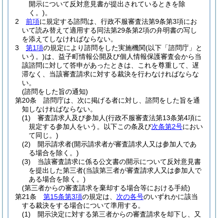
開示について反対意見書が提出されているときを除
く。)
。
2
前項
に規定する諮問は、行政不服審査法第9条第3項にお
いて読み替えて適用する同法第29条第2項の弁明書の写し
を添えてしなければならない。
3
第1項
の規定により諮問をした実施機関
(以下「諮問庁」と
いう。)
は、益子町情報公開及び個人情報保護審査会から当
該諮問に対して答申があったときは、これを尊重して、遅
滞なく、当該審査請求に対する裁決を行わなければならな
い。
(諮問をした旨の通知)
第20条
諮問庁は、次に掲げる者に対し、諮問をした旨を通
知しなければならない。
(1)
審査請求人及び参加人
(行政不服審査法第13条第4項に
規定する参加人をいう。以下この条及び
次条第2号
におい
て同じ。)
(2)
開示請求者
(開示請求者が審査請求人又は参加人であ
る場合を除く。)
(3)
当該審査請求に係る公文書の開示について反対意見書
を提出した第三者
(当該第三者が審査請求人又は参加人で
ある場合を除く。)
(第三者からの審査請求を棄却する場合等における手続)
第21条
第15条第3項
の規定は、
次の各号
のいずれかに該当
する裁決をする場合について準用する。
(1)
開示決定に対する第三者からの審査請求を却下し、又