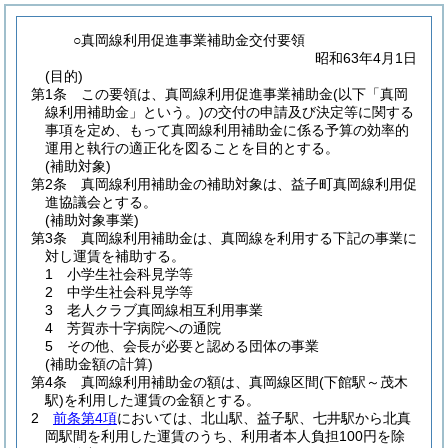
○真岡線利用促進事業補助金交付要領
昭和63年4月1日
(目的)
第1条
この要領は、真岡線利用促進事業補助金
(以下「真岡
線利用補助金」という。)
の交付の申請及び決定等に関する
事項を定め、もって真岡線利用補助金に係る予算の効率的
運用と執行の適正化を図ることを目的とする。
(補助対象)
第2条
真岡線利用補助金の補助対象は、益子町真岡線利用促
進協議会とする。
(補助対象事業)
第3条
真岡線利用補助金は、真岡線を利用する下記の事業に
対し運賃を補助する。
1
小学生社会科見学等
2
中学生社会科見学等
3
老人クラブ真岡線相互利用事業
4
芳賀赤十字病院への通院
5
その他、会長が必要と認める団体の事業
(補助金額の計算)
第4条
真岡線利用補助金の額は、真岡線区間
(下館駅～茂木
駅)
を利用した運賃の金額とする。
2
前条第4項
においては、北山駅、益子駅、七井駅から北真
岡駅間を利用した運賃のうち、利用者本人負担100円を除