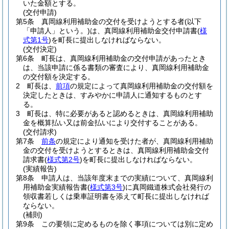
いた金額とする。
(交付申請)
第5条
真岡線利用補助金の交付を受けようとする者
(以下
「申請人」という。)
は、真岡線利用補助金交付申請書
(
様
式第1号
)
を町長に提出しなければならない。
(交付決定)
第6条
町長は、真岡線利用補助金の交付申請があったとき
は、当該申請に係る書類の審査により、真岡線利用補助金
の交付額を決定する。
2
町長は、
前項
の規定によって真岡線利用補助金の交付額を
決定したときは、すみやかに申請人に通知するものとす
る。
3
町長は、特に必要があると認めるときは、真岡線利用補助
金を概算払い又は前金払いにより交付することがある。
(交付請求)
第7条
前条
の規定により通知を受けた者が、真岡線利用補助
金の交付を受けようとするときは、真岡線利用補助金交付
請求書
(
様式第2号
)
を町長に提出しなければならない。
(実績報告)
第8条
申請人は、当該年度末までの実績について、真岡線利
用補助金実績報告書
(
様式第3号
)
に真岡鐵道株式会社発行の
領収書若しくは乗車証明書を添えて町長に提出しなければ
ならない。
(補則)
第9条
この要領に定めるものを除く事項については別に定め