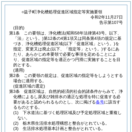
○益子町浄化槽処理促進区域指定等実施要領
令和2年11月27日
告示第107号
(目的)
第1条
この要領は、浄化槽法
(昭和58年法律第43号。以下、
「法」という。)
第12条の4第1項又は同条第4項の規定に基
づき、浄化槽処理促進区域
(以下「促進区域」という。)
を
指定、変更又は廃止
(以下、「指定等」という。)
するにあ
たり、あらかじめ本要領で必要な事項を定めることによ
り、促進区域の指定等を適正かつ円滑に実施することを目
的とする。
(適用)
第2条
この要領の規定は、促進区域の指定等をしようとする
場合に適用する。
(促進区域の選定)
第3条
促進区域は、自然的経済的社会的諸条件からみて、浄
化槽によるし尿及び雑排水の適正な処理を特に促進する必
要があると認められるものとし、次に掲げる
各号
に該当す
るものとする。
(1)
下水道法に基づく処理区域及び予定処理区域と重複し
ない。
(2)
栃木県生活排水処理構想と整合がとれている。
(3)
生活排水処理基本計画と整合がとれている。