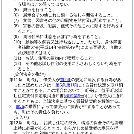
う場合はこの限りではない。
(5)
興行を行うこと。
(6)
展示会その他これに類する催しを開催すること。
(7)
文書、図書その他の印刷物を貼付又は配布すること。
(8)
宗教の普及、勧誘、儀式その他これに類する行為をす
ること。
(9)
周辺住民に迷惑を及ぼす行為をすること。
(10)
動物等を飼育又は持ち込むこと。
ただし、身体障害
者補助犬法
(平成14年法律第49号)
による盲導犬、介助犬
及び聴導犬は除く。
(11)
お試し住宅の建物内で喫煙すること。
(12)
その他お試し住宅の使用にふさわしくない行為をす
ること。
(貸付決定の取消)
第11条
町長は、借受人が
前2条
の規定に違反する行為があ
ったと認めたときは、
第5条第1項
による貸付決定を取り消
すことができる。
この場合において、町長は、益子町お試
し住宅貸付決定取消通知書
(
様式第5号
)
により借受人に通知
するとともに、当該決定に基づく賃貸借契約を解除する。
2
前項
の措置によって借受人に損害が生ずることがあって
も、町はその責任を負わない。
(立入り)
第12条
町長は、お試し住宅の防火、構造の保全その他管理
上特に必要があるときは、あらかじめ借受者の承諾を得
て、お試し住宅内に立ち入ることができる。