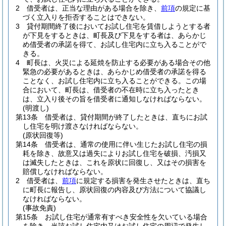
2
借受者は、正当な理由がある場合を除き、
前項
の規定に基
づく立入りを拒否することはできない。
3
貸付期間終了後においてお試し住宅を賃借しようとする者
が下見をするときは、町長及び下見をする者は、あらかじ
め借受者の承諾を得て、お試し住宅内に立ち入ることがで
きる。
4
町長は、火災による延焼を防止する必要がある場合その他
緊急の必要があるときは、あらかじめ借受者の承諾を得る
ことなく、お試し住宅内に立ち入ることができる。
この場
合において、町長は、借受者の不在時に立ち入ったとき
は、立入り後その旨を借受者に通知しなければならない。
(明渡し)
第13条
借受者は、貸付期間が終了したときは、直ちにお試
し住宅を明け渡さなければならない。
(原状回復等)
第14条
借受者は、通常の使用に伴い生じたお試し住宅の損
耗を除き、故意又は過失によりお試し住宅を破損、汚損又
は滅失したときは、これを原状に回復し、又はその損害を
賠償しなければならない。
2
借受者は、
前項
に規定する損害を発生させたときは、直ち
に町長に報告し、原状回復の内容及び方法について協議し
なければならない。
(事故免責)
第15条
お試し住宅が通常有すべき安全性を欠いている場合