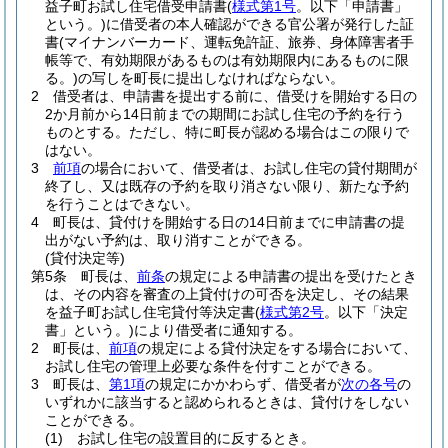
益子町お試し住宅借受申請書
(
様式第1号
。以下「申請書」
という。)
に借受者の本人確認ができる官公署が発行した証
書
(マイナンバーカード、運転免許証、旅券、身体障害者手
帳等で、有効期限があるものは有効期限内にあるものに限
る。)
の写しを町長に提出しなければならない。
2
借受者は、申請書を提出する前に、借受けを開始する日の
2か月前から14日前までの期間にお試し住宅の予約を行う
ものとする。
ただし、特に町長が認める場合はこの限りで
はない。
3
前項
の場合において、借受者は、お試し住宅の貸付期間が
終了し、又は既存の予約を取り消さない限り、新たな予約
を行うことはできない。
4
町長は、貸付けを開始する日の14日前までに申請書の提
出がない予約は、取り消すことができる。
(貸付決定等)
第5条
町長は、
前条
の規定による申請書の提出を受けたとき
は、その内容を審査の上貸付けの可否を決定し、その結果
を益子町お試し住宅貸付等決定書
(
様式第2号
。以下「決定
書」という。)
により借受者に通知する。
2
町長は、
前項
の規定による貸付決定をする場合において、
お試し住宅の管理上必要な条件を付すことができる。
3
町長は、
第1項
の規定にかかわらず、借受者が
次の各号
の
いずれかに該当すると認められるときは、貸付けをしない
ことができる。
(1)
お試し住宅の設置目的に反するとき。