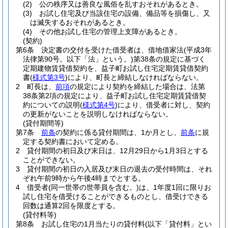
(2)
公の秩序又は善良な風俗を乱すおそれがあるとき。
(3)
お試し住宅及び当該住宅の設備、備品等を損傷し、又
は滅失するおそれがあるとき。
(4)
その他お試し住宅の管理上支障があるとき。
(契約)
第6条
決定書の交付を受けた借受者は、借地借家法
(平成3年
法律第90号。以下「法」という。)
第38条の規定に基づく
定期建物賃貸借契約を、益子町お試し住宅定期賃貸借契約
書
(
様式第3号
)
により、町長と締結しなければならない。
2
町長は、
前項
の規定により契約を締結した場合は、法第
38条第2項の規定により、益子町お試し住宅定期賃貸借契
約についての説明
(
様式第4号
)
により、借受者に対し、契約
の更新がないことを説明しなければならない。
(貸付期間等)
第7条
前条
の契約に係る貸付期間は、1か月とし、
前条
に規
定する契約書において定める。
2
貸付期間の初日及び末日は、12月29日から1月3日とする
ことができない。
3
貸付期間の初日の入居及び末日の退去の受付時間は、それ
ぞれ午前9時から午後4時までとする。
4
借受者
(同一世帯の世帯員を含む。)
は、1年度1回に限りお
試し住宅を借受けることができるものとし、借受けできる
回数は通算2回を限度とする。
(貸付料等)
第8条
お試し住宅の1月当たりの貸付料
(以下「貸付料」とい