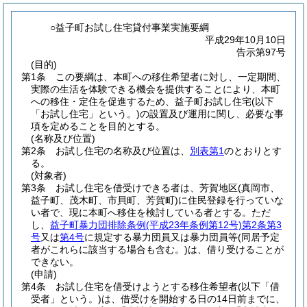
○益子町お試し住宅貸付事業実施要綱
平成29年10月10日
告示第97号
(目的)
第1条
この要綱は、本町への移住希望者に対し、一定期間、
実際の生活を体験できる機会を提供することにより、本町
への移住・定住を促進するため、益子町お試し住宅
(以下
「お試し住宅」という。)
の設置及び運用に関し、必要な事
項を定めることを目的とする。
(名称及び位置)
第2条
お試し住宅の名称及び位置は、
別表第1
のとおりとす
る。
(対象者)
第3条
お試し住宅を借受けできる者は、芳賀地区
(真岡市、
益子町、茂木町、市貝町、芳賀町)
に住民登録を行っていな
い者で、現に本町へ移住を検討している者とする。
ただ
し、
益子町暴力団排除条例
(平成23年条例第12号)
第2条第3
号
又は
第4号
に規定する暴力団員又は暴力団員等
(同居予定
者がこれらに該当する場合も含む。)
は、借り受けることが
できない。
(申請)
第4条
お試し住宅を借受けようとする移住希望者
(以下「借
受者」という。)
は、借受けを開始する日の14日前までに、