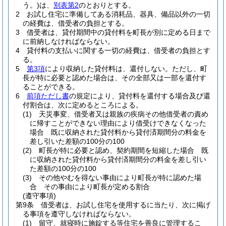
う。)
は、
別表第2
のとおりとする。
2
お試し住宅に準備してある消耗品、器具、備品以外の一切
の経費は、借受者の負担とする。
3
借受者は、貸付期間中の貸付料を町長が別に定める日まで
に前納しなければならない。
4
貸付料の支払いに関する一切の経費は、借受者の負担とす
る。
5
第3項
により収納した貸付料は、還付しない。
ただし、町
長が特に必要と認めた場合は、その全部又は一部を還付す
ることができる。
6
前項ただし書
の規定により、貸付料を還付する場合及び還
付割合は、次に定めるところによる。
(1)
天災事変、借受者又は親族の疾病その他借受者の責め
に帰すことができない理由により借受けできなくなった
場合 既に収納された貸付料から貸付済期間分の料金を
差し引いた差額の100分の100
(2)
町長が特に必要と認め、契約期間を短縮した場合 既
に収納された貸付料から貸付済期間分の料金を差し引い
た差額の100分の100
(3)
その他やむを得ない事由により町長が特に認めた場
合 その事由により町長が定める割合
(遵守事項)
第9条
借受者は、お試し住宅を使用するに当たり、次に掲げ
る事項を遵守しなければならない。
(1)
留守、就寝時に施錠する等住宅を善良に管理するこ