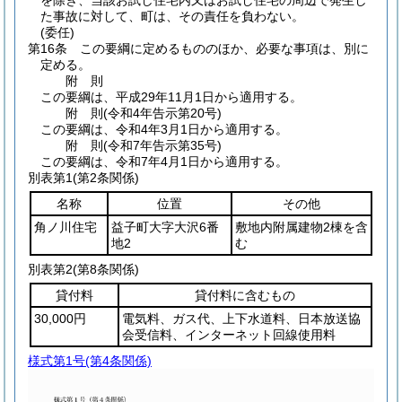
を除き、当該お試し住宅内又はお試し住宅の周辺で発生し
た事故に対して、町は、その責任を負わない。
(委任)
第16条
この要綱に定めるもののほか、必要な事項は、別に
定める。
附
則
この要綱は、平成29年11月1日から適用する。
附
則
(令和4年
告示第20号)
この要綱は、令和4年3月1日から適用する。
附
則
(令和7年
告示第35号)
この要綱は、令和7年4月1日から適用する。
別表第1
(第2条関係)
名称
位置
その他
角ノ川住宅
益子町大字大沢6番
敷地内附属建物2棟を含
地2
む
別表第2
(第8条関係)
貸付料
貸付料に含むもの
30,000円
電気料、ガス代、上下水道料、日本放送協
会受信料、インターネット回線使用料
様式第1号
(第4条関係)