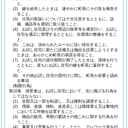
と。
(2)
鍵を紛失したときは、速やかに町長にその旨を報告す
ること。
(3)
火気の取扱いについては十分注意するとともに、設
備、備品等を適切に取り扱うこと。
(4)
お試し住宅及びその周辺の除草等を適宜行い、お試し
住宅を適正に管理するとともに、住環境の整備をするこ
と。
(5)
ごみは、決められたルールに従い排出すること。
(6)
お試し住宅に新たに設備又は備品を設置しようとする
ときは、あらかじめ町長の承諾を得ること。
(7)
お試し住宅の貸付期間が満了したときは、清掃を行う
とともに、直ちにお試し住宅の鍵を町長に返却するこ
と。
(8)
その他お試し住宅の貸付けに関し、町長が必要と認め
る事項
(制限行為)
第10条
借受者は、お試し住宅において、次に掲げる行為を
してはならない。
(1)
全部又は一部を転貸し、又は権利を譲渡すること。
(2)
増築、改築、移転、改造若しくは模様替え又は敷地内
において工作物を設置すること。
(3)
物品の販売、寄附の要請その他これに類する行為を行
うこと。
(4)
事業又は営業を行うこと。
ただし、テレワーク等を行