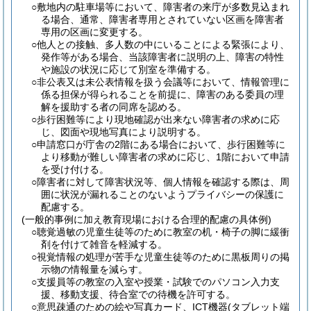
○敷地内の駐車場等において、障害者の来庁が多数見込まれ
る場合、通常、障害者専用とされていない区画を障害者
専用の区画に変更する。
○他人との接触、多人数の中にいることによる緊張により、
発作等がある場合、当該障害者に説明の上、障害の特性
や施設の状況に応じて別室を準備する。
○非公表又は未公表情報を扱う会議等において、情報管理に
係る担保が得られることを前提に、障害のある委員の理
解を援助する者の同席を認める。
○歩行困難等により現地確認が出来ない障害者の求めに応
じ、図面や現地写真により説明する。
○申請窓口が庁舎の2階にある場合において、歩行困難等に
より移動が難しい障害者の求めに応じ、1階において申請
を受け付ける。
○障害者に対して障害状況等、個人情報を確認する際は、周
囲に状況が漏れることのないようプライバシーの保護に
配慮する。
(一般的事例に加え教育現場における合理的配慮の具体例)
○聴覚過敏の児童生徒等のために教室の机・椅子の脚に緩衝
剤を付けて雑音を軽減する。
○視覚情報の処理が苦手な児童生徒等のために黒板周りの掲
示物の情報量を減らす。
○支援員等の教室の入室や授業・試験でのパソコン入力支
援、移動支援、待合室での待機を許可する。
○意思疎通のための絵や写真カード、ICT機器(タブレット端