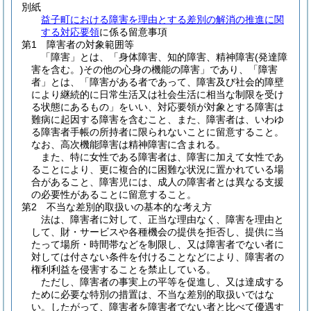
別紙
益子町における障害を理由とする差別の解消の推進に関
する対応要領
に係る留意事項
第1 障害者の対象範囲等
「障害」とは、「身体障害、知的障害、精神障害(発達障
害を含む。)その他の心身の機能の障害」であり、「障害
者」とは、「障害がある者であって、障害及び社会的障壁
により継続的に日常生活又は社会生活に相当な制限を受け
る状態にあるもの」をいい、対応要領が対象とする障害は
難病に起因する障害を含むこと、また、障害者は、いわゆ
る障害者手帳の所持者に限られないことに留意すること。
なお、高次機能障害は精神障害に含まれる。
また、特に女性である障害者は、障害に加えて女性であ
ることにより、更に複合的に困難な状況に置かれている場
合があること、障害児には、成人の障害者とは異なる支援
の必要性があることに留意すること。
第2 不当な差別的取扱いの基本的な考え方
法は、障害者に対して、正当な理由なく、障害を理由と
して、財・サービスや各種機会の提供を拒否し、提供に当
たって場所・時間帯などを制限し、又は障害者でない者に
対しては付さない条件を付けることなどにより、障害者の
権利利益を侵害することを禁止している。
ただし、障害者の事実上の平等を促進し、又は達成する
ために必要な特別の措置は、不当な差別的取扱いではな
い。したがって、障害者を障害者でない者と比べて優遇す