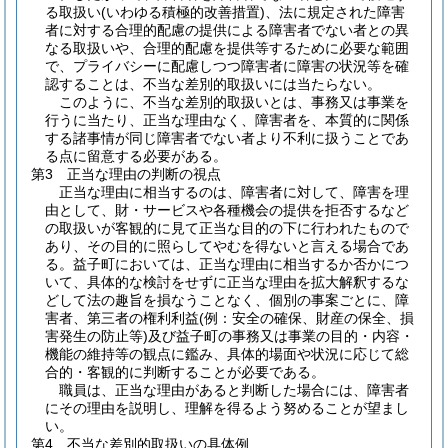
る取扱い(いわゆる積極的改善措置)、法に規定された障害
者に対する合理的配慮の提供による障害者でない者との異
なる取扱いや、合理的配慮を提供等するために必要な範囲
で、プライバシーに配慮しつつ障害者に障害の状況等を確
認することは、不当な差別的取扱いには当たらない。
このように、不当な差別的取扱いとは、事務又は事業を
行うに当たり、正当な理由なく、障害者を、本質的に関係
する諸事情が同じ障害者でない者より不利に扱うことであ
る点に留意する必要がある。
第3 正当な理由の判断の視点
正当な理由に相当するのは、障害者に対して、障害を理
由として、財・サービスや各種機会の提供を拒否するなど
の取扱いが客観的に見て正当な目的の下に行われたもので
あり、その目的に照らしてやむを得ないと言える場合であ
る。益子町においては、正当な理由に相当するか否かにつ
いて、具体的な検討をせずに正当な理由を拡大解釈するな
どして法の趣旨を損なうことなく、個別の事案ごとに、障
害者、第三者の権利利益(例：安全の確保、財産の保全、損
害発生の防止等)及び益子町の事務又は事業の目的・内容・
機能の維持等の観点に鑑み、具体的場面や状況に応じて総
合的・客観的に判断することが必要である。
職員は、正当な理由があると判断した場合には、障害者
にその理由を説明し、理解を得るよう努めることが望まし
い。
第4 不当な差別的取扱いの具体例