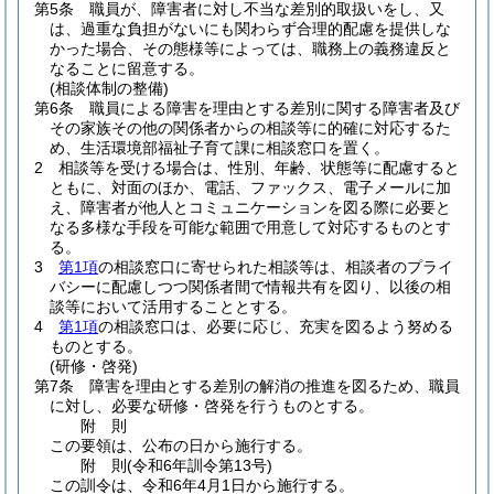
第5条
職員が、障害者に対し不当な差別的取扱いをし、又
は、過重な負担がないにも関わらず合理的配慮を提供しな
かった場合、その態様等によっては、職務上の義務違反と
なることに留意する。
(相談体制の整備)
第6条
職員による障害を理由とする差別に関する障害者及び
その家族その他の関係者からの相談等に的確に対応するた
め、生活環境部福祉子育て課に相談窓口を置く。
2
相談等を受ける場合は、性別、年齢、状態等に配慮すると
ともに、対面のほか、電話、ファックス、電子メールに加
え、障害者が他人とコミュニケーションを図る際に必要と
なる多様な手段を可能な範囲で用意して対応するものとす
る。
3
第1項
の相談窓口に寄せられた相談等は、相談者のプライ
バシーに配慮しつつ関係者間で情報共有を図り、以後の相
談等において活用することとする。
4
第1項
の相談窓口は、必要に応じ、充実を図るよう努める
ものとする。
(研修・啓発)
第7条
障害を理由とする差別の解消の推進を図るため、職員
に対し、必要な研修・啓発を行うものとする。
附
則
この要領は、公布の日から施行する。
附
則
(令和6年
訓令第13号)
この訓令は、令和6年4月1日から施行する。