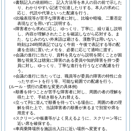
○書類記入の依頼時に、記入方法等を本人の目の前で示した
り、わかりやすい記述で伝達したりする。本人の求めに
応じ、代読や代筆といった配慮を行う。
○比喩表現等が苦手な障害者に対し、比喩や暗喩、二重否定
表現などを用いずに説明する。
○障害者から求めに応じ、ゆっくり、丁寧に、繰り返し説明
し、内容が理解されたことを確認しながら応対する。ま
た、なじみのない外来語は避ける、漢数字は用いない、
時刻は24時間表記ではなく午前・午後で表記する等の配
慮を念頭に置いたメモを、必要に応じて適時に渡す。
○会議の進行に当たり、資料を見ながら説明を聞くことが困
難な視覚又は聴覚に障害のある委員や知的障害を持つ委
員に対し、ゆっくり、丁寧な進行を行うなどの配慮を行
う。
○会議の進行に当たっては、職員等が委員の障害の特性に合
ったサポートを行う等、可能な範囲での配慮を行う。
(ルール・慣行の柔軟な変更の具体例)
○順番を待つことが苦手な障害者に対し、周囲の者の理解を
得た上で、手続き順を入れ替える。
○立って列に並んで順番を待っている場合に、周囲の者の理
解を得た上で、当該障害者の順番が来るまで別室や席を
用意する。
○スクリーンや板書等がよく見えるように、スクリーン等に
近い席を確保する。
○車両乗降場所を施設出入口に近い場所へ変更する。