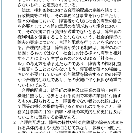
さないもの」と定義されている。
法は、権利条約における合理的配慮の定義を踏まえ、
行政機関等に対し、その事務又は事業を行うに当たり、
個々の場面において、障害者から現に社会的障壁の除去
を必要としている旨の意思の表明があった場合におい
て、その実施に伴う負担が過重でないときは、障害者の
権利利益を侵害することとならないよう、社会的障壁の
除去の実施について、合理的配慮を行うことを求めてい
る。合理的配慮は、障害者が受ける制限は、障害のみに
起因するものではなく、社会における様々な障壁と相対
することによって生ずるものとのいわゆる「社会モデ
ル」の考え方を踏まえたものであり、障害者の権利利益
を侵害することとならないよう、障害者が個々の場面に
おいて必要としている社会的障壁を除去するための必要
かつ合理的な取組であり、その実施に伴う負担が過重で
ないものである。
合理的配慮は、益子町の事務又は事業の目的・内容・
機能に照らし、必要とされる範囲で本来の業務に付随す
るものに限られること、障害者でない者との比較におい
て同等の機会の提供を受けるためのものであること、事
務又は事業の目的・内容・機能の本質的な変更には及ば
ないことに留意する必要がある。
2 合理的配慮は、障害の特性や社会的障壁の除去が求めら
れる具体的場面や状況に応じて異なり、多様かつ個別性