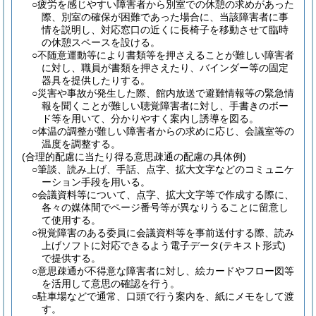
○疲労を感じやすい障害者から別室での休憩の求めがあった
際、別室の確保が困難であった場合に、当該障害者に事
情を説明し、対応窓口の近くに長椅子を移動させて臨時
の休憩スペースを設ける。
○不随意運動等により書類等を押さえることが難しい障害者
に対し、職員が書類を押さえたり、バインダー等の固定
器具を提供したりする。
○災害や事故が発生した際、館内放送で避難情報等の緊急情
報を聞くことが難しい聴覚障害者に対し、手書きのボー
ド等を用いて、分かりやすく案内し誘導を図る。
○体温の調整が難しい障害者からの求めに応じ、会議室等の
温度を調整する。
(合理的配慮に当たり得る意思疎通の配慮の具体例)
○筆談、読み上げ、手話、点字、拡大文字などのコミュニケ
ーション手段を用いる。
○会議資料等について、点字、拡大文字等で作成する際に、
各々の媒体間でページ番号等が異なりうることに留意し
て使用する。
○視覚障害のある委員に会議資料等を事前送付する際、読み
上げソフトに対応できるよう電子データ(テキスト形式)
で提供する。
○意思疎通が不得意な障害者に対し、絵カードやフロー図等
を活用して意思の確認を行う。
○駐車場などで通常、口頭で行う案内を、紙にメモをして渡
す。