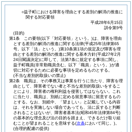
○益子町における障害を理由とする差別の解消の推進に
関する対応要領
平成28年6月15日
訓令第9号
(目的)
第1条
この要領
(以下「対応要領」という。)
は、障害を理由
とする差別の解消の推進に関する法律
(平成25年法律第65
号。以下「法」という。)
第10条第1項の規定及び障害を理
由とする差別の解消の推進に関する基本方針
(平成27年2月
24日閣議決定)
に即して、法第7条に規定する事項に関し、
益子町職員
(非常勤職員含む。以下「職員」という。)
が適
切に対応するために必要な事項を定めるものとする。
(不当な差別的取扱いの禁止)
第2条
職員は、その事務又は事業を行うに当たり、障害を理
由として、障害者でない者と不当な差別的取扱いをするこ
とにより、障害者の権利利益を侵害してはならない。
これ
に当たり、職員は、別紙に定める留意事項に留意するもの
とする。
なお、別紙中、「望ましい」と記載している内容
は、それを実施しない場合であっても、法に反すると判断
されることはないが、障害者基本法
(昭和45年法律第84号)
の基本的な理念及び法の目的を踏まえ、できるだけ取り組
むことが望まれることを意味する
(
次条
において同じ。)
。
(合理的配慮の提供)