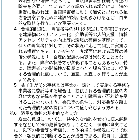
表明がない場合であっても、当該障害者が社会的障壁の
除去を必要としていることが認められる場合には、法の
趣旨に鑑みれば、当該障害者に対して適切と思われる配
慮を提案するために建設的対話を働きかけるなど、自主
的な取組を行うことが重要である。
4 合理的配慮は、障害者等の利用を想定して事前に行われ
る建築物のバリアフリー化、介助者等の人的支援、情報
アクセシビリティの向上等の環境の整備を基礎として、
個々の障害者に対して、その状況に応じて個別に実施さ
れる措置である。したがって、各場面における環境の整
備の状況により、合理的配慮の内容は異なることとな
る。また、障害の状態等が変化することもあるため、特
に、障害者との関係性が長期にわたる場合等には、提供
する合理的配慮について、適宜、見直しを行うことが重
要である。
5 益子町がその事務又は事業の一環として実施する事務を
事業者に委託等する場合は、提供される合理的配慮の内
容に大きな差異が生ずることにより障害者が不利益を受
けることのないよう、委託等の条件に、対応要領を踏ま
えた合理的配慮の提供について盛り込むよう努める。
第6 過重な負担の基本的な考え方
過重な負担については、具体的な検討をせずに拡大解釈
するなどして法の趣旨を損なうことなく、個別の事案ごと
に、以下の要素等を考慮し、具体的場面や状況に応じて総
合的・客観的に判断することが必要である。職員は、過重