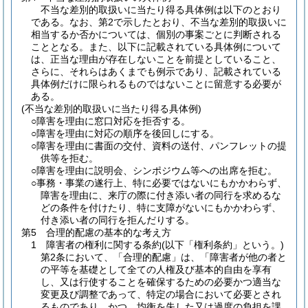
不当な差別的取扱いに当たり得る具体例は以下のとおり
である。なお、第2で示したとおり、不当な差別的取扱いに
相当するか否かについては、個別の事案ごとに判断される
こととなる。また、以下に記載されている具体例について
は、正当な理由が存在しないことを前提としていること、
さらに、それらはあくまでも例示であり、記載されている
具体例だけに限られるものではないことに留意する必要が
ある。
(不当な差別的取扱いに当たり得る具体例)
○障害を理由に窓口対応を拒否する。
○障害を理由に対応の順序を後回しにする。
○障害を理由に書面の交付、資料の送付、パンフレットの提
供等を拒む。
○障害を理由に説明会、シンポジウム等への出席を拒む。
○事務・事業の遂行上、特に必要ではないにもかかわらず、
障害を理由に、来庁の際に付き添い者の同行を求めるな
どの条件を付けたり、特に支障がないにもかかわらず、
付き添い者の同行を拒んだりする。
第5 合理的配慮の基本的な考え方
1 障害者の権利に関する条約(以下「権利条約」という。)
第2条において、「合理的配慮」は、「障害者が他の者と
の平等を基礎として全ての人権及び基本的自由を享有
し、又は行使することを確保するための必要かつ適当な
変更及び調整であって、特定の場合において必要とされ
るものであり、かつ、均衡を失した又は過度の負担を課