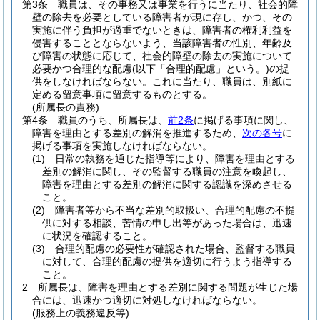
第3条
職員は、その事務又は事業を行うに当たり、社会的障
壁の除去を必要としている障害者が現に存し、かつ、その
実施に伴う負担が過重でないときは、障害者の権利利益を
侵害することとならないよう、当該障害者の性別、年齢及
び障害の状態に応じて、社会的障壁の除去の実施について
必要かつ合理的な配慮
(以下「合理的配慮」という。)
の提
供をしなければならない。
これに当たり、職員は、別紙に
定める留意事項に留意するものとする。
(所属長の責務)
第4条
職員のうち、所属長は、
前2条
に掲げる事項に関し、
障害を理由とする差別の解消を推進するため、
次の各号
に
掲げる事項を実施しなければならない。
(1)
日常の執務を通じた指導等により、障害を理由とする
差別の解消に関し、その監督する職員の注意を喚起し、
障害を理由とする差別の解消に関する認識を深めさせる
こと。
(2)
障害者等から不当な差別的取扱い、合理的配慮の不提
供に対する相談、苦情の申し出等があった場合は、迅速
に状況を確認すること。
(3)
合理的配慮の必要性が確認された場合、監督する職員
に対して、合理的配慮の提供を適切に行うよう指導する
こと。
2
所属長は、障害を理由とする差別に関する問題が生じた場
合には、迅速かつ適切に対処しなければならない。
(服務上の義務違反等)