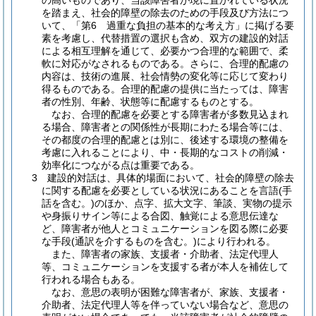
の高いものであり、当該障害者が現に置かれている状況
を踏まえ、社会的障壁の除去のための手段及び方法につ
いて、「第6 過重な負担の基本的な考え方」に掲げる要
素を考慮し、代替措置の選択も含め、双方の建設的対話
による相互理解を通じて、必要かつ合理的な範囲で、柔
軟に対応がなされるものである。さらに、合理的配慮の
内容は、技術の進展、社会情勢の変化等に応じて変わり
得るものである。合理的配慮の提供に当たっては、障害
者の性別、年齢、状態等に配慮するものとする。
なお、合理的配慮を必要とする障害者が多数見込まれ
る場合、障害者との関係性が長期にわたる場合等には、
その都度の合理的配慮とは別に、後述する環境の整備を
考慮に入れることにより、中・長期的なコストの削減・
効率化につながる点は重要である。
3 建設的対話は、具体的場面において、社会的障壁の除去
に関する配慮を必要としている状況にあることを言語(手
話を含む。)のほか、点字、拡大文字、筆談、実物の提示
や身振りサイン等による合図、触覚による意思伝達な
ど、障害者が他人とコミュニケーションを図る際に必要
な手段(通訳を介するものを含む。)により行われる。
また、障害者の家族、支援者・介助者、法定代理人
等、コミュニケーションを支援する者が本人を補佐して
行われる場合もある。
なお、意思の表明が困難な障害者が、家族、支援者・
介助者、法定代理人等を伴っていない場合など、意思の