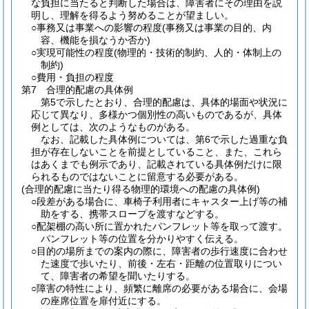
な負担に当たると判断した場合は、障害者にその理由を説
明し、理解を得るよう努めることが望ましい。
○事務又は事業への影響の程度(事務又は事業の目的、内
容、機能を損なうか否か)
○実現可能性の程度(物理的・技術的制約、人的・体制上の
制約)
○費用・負担の程度
第7 合理的配慮の具体例
第5で示したとおり、合理的配慮は、具体的場面や状況に
応じて異なり、多様かつ個別性の高いものであるが、具体
例としては、次のようなものがある。
なお、記載した具体例については、第6で示した過重な負
担が存在しないことを前提としていること、また、これら
はあくまでも例示であり、記載されている具体例だけに限
られるものではないことに留意する必要がある。
(合理的配慮に当たり得る物理的環境への配慮の具体例)
○段差がある場合に、車椅子利用者にキャスター上げ等の補
助をする、携帯スロープを渡すなどする。
○配架棚の高い所に置かれたパンフレット等を取って渡す。
パンフレット等の位置を分かりやすく伝える。
○目的の場所までの案内の際に、障害者の歩行速度に合わせ
た速度で歩いたり、前後・左右・距離の位置取りについ
て、障害者の希望を聞いたりする。
○障害の特性により、頻繁に離席の必要がある場合に、会場
の座席位置を扉付近にする。