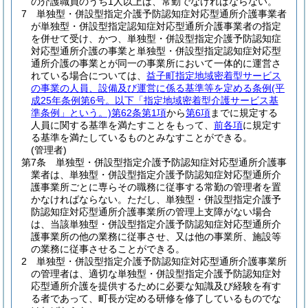
の介護職員のうち1人以上は、常勤でなければならない。
7
単独型・併設型指定介護予防認知症対応型通所介護事業者
が単独型・併設型指定認知症対応型通所介護事業者の指定
を併せて受け、かつ、単独型・併設型指定介護予防認知症
対応型通所介護の事業と単独型・併設型指定認知症対応型
通所介護の事業とが同一の事業所において一体的に運営さ
れている場合については、
益子町指定地域密着型サービス
の事業の人員、設備及び運営に係る基準等を定める条例
(平
成25年条例第6号。以下「指定地域密着型介護サービス基
準条例」という。)
第62条第1項
から
第6項
までに規定する
人員に関する基準を満たすことをもって、
前各項
に規定す
る基準を満たしているものとみなすことができる。
(管理者)
第7条
単独型・併設型指定介護予防認知症対応型通所介護事
業者は、単独型・併設型指定介護予防認知症対応型通所介
護事業所ごとに専らその職務に従事する常勤の管理者を置
かなければならない。
ただし、単独型・併設型指定介護予
防認知症対応型通所介護事業所の管理上支障がない場合
は、当該単独型・併設型指定介護予防認知症対応型通所介
護事業所の他の業務に従事させ、又は他の事業所、施設等
の業務に従事させることができる。
2
単独型・併設型指定介護予防認知症対応型通所介護事業所
の管理者は、適切な単独型・併設型指定介護予防認知症対
応型通所介護を提供するために必要な知識及び経験を有す
る者であって、町長が定める研修を修了しているものでな