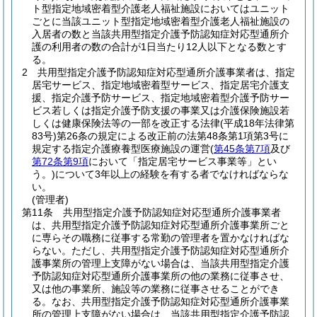
ト型指定地域密着型介護老人福祉施設においてはユニット
ごとに当該ユニット型指定地域密着型介護老人福祉施設の
入居者の数と当該共用型指定介護予防認知症対応型通所介
護の利用者の数の合計が1日当たり12人以下となる数とす
る。
2
共用型指定介護予防認知症対応型通所介護事業者は、指定
居宅サービス、指定地域密着型サービス、指定居宅介護支
援、指定介護予防サービス、指定地域密着型介護予防サー
ビス若しくは指定介護予防支援の事業又は介護保険施設若
しくは健康保険法等の一部を改正する法律
(平成18年法律第
83号)
第26条の規定による改正前の法第48条第1項第3号に
規定する指定介護療養型医療施設の運営
(
第45条第7項
及び
第72条第9項
において「指定居宅サービス事業等」とい
う。)
について3年以上の経験を有する者でなければならな
い。
(管理者)
第11条
共用型指定介護予防認知症対応型通所介護事業者
は、共用型指定介護予防認知症対応型通所介護事業所ごと
に専らその職務に従事する常勤の管理者を置かなければな
らない。
ただし、共用型指定介護予防認知症対応型通所介
護事業所の管理上支障がない場合は、当該共用型指定介護
予防認知症対応型通所介護事業所の他の業務に従事させ、
又は他の事業所、施設等の業務に従事させることができ
る。
なお、共用型指定介護予防認知症対応型通所介護事業
所の管理上支障がない場合は、当該共用型指定介護予防認