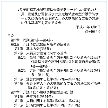
○益子町指定地域密着型介護予防サービスの事業の人
員、設備及び運営並びに指定地域密着型介護予防サ
ービスに係る介護予防のための効果的な支援の方法
に係る基準等を定める条例
平成25年3月8日
条例第7号
目次
第1章
総則
(第1条―第4条)
第2章
介護予防認知症対応型通所介護
第1節
基本方針
(第5条)
第2節
人員及び設備に関する基準
第1款
単独型指定介護予防認知症対応型通所介護及び
併設型指定介護予防認知症対応型通所介護
(第
6条―第8条)
第2款
共用型指定介護予防認知症対応型通所介護
(第9
条―第11条)
第3節
運営に関する基準
(第12条―第41条)
第4節
介護予防のための効果的な支援の方法に関する基
準
(第42条・第43条)
第3章
介護予防小規模多機能型居宅介護
第1節
基本方針
(第44条)
第2節
人員に関する基準
(第45条―第47条)
第3節
設備に関する基準
(第48条・第49条)