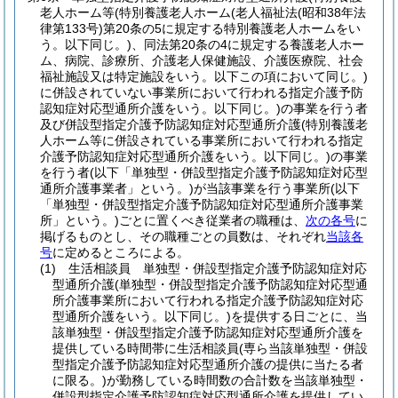
老人ホーム等
(特別養護老人ホーム
(老人福祉法
(昭和38年法
律第133号)
第20条の5に規定する特別養護老人ホームをい
う。以下同じ。)
、同法第20条の4に規定する養護老人ホー
ム、病院、診療所、介護老人保健施設、介護医療院、社会
福祉施設又は特定施設をいう。以下この項において同じ。)
に併設されていない事業所において行われる指定介護予防
認知症対応型通所介護をいう。以下同じ。)
の事業を行う者
及び併設型指定介護予防認知症対応型通所介護
(特別養護老
人ホーム等に併設されている事業所において行われる指定
介護予防認知症対応型通所介護をいう。以下同じ。)
の事業
を行う者
(以下「単独型・併設型指定介護予防認知症対応型
通所介護事業者」という。)
が当該事業を行う事業所
(以下
「単独型・併設型指定介護予防認知症対応型通所介護事業
所」という。)
ごとに置くべき従業者の職種は、
次の各号
に
掲げるものとし、その職種ごとの員数は、それぞれ
当該各
号
に定めるところによる。
(1)
生活相談員 単独型・併設型指定介護予防認知症対応
型通所介護
(単独型・併設型指定介護予防認知症対応型通
所介護事業所において行われる指定介護予防認知症対応
型通所介護をいう。以下同じ。)
を提供する日ごとに、当
該単独型・併設型指定介護予防認知症対応型通所介護を
提供している時間帯に生活相談員
(専ら当該単独型・併設
型指定介護予防認知症対応型通所介護の提供に当たる者
に限る。)
が勤務している時間数の合計数を当該単独型・
併設型指定介護予防認知症対応型通所介護を提供してい