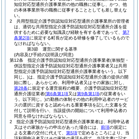
知症対応型通所介護事業所の他の職務に従事し、かつ、他
の本体事業所等の職務に従事することとしても差し替えな
い。
2
共用型指定介護予防認知症対応型通所介護事業所の管理者
は、適切な共用型指定介護予防認知症対応型通所介護を提
供するために必要な知識及び経験を有する者であって、
第7
条第2項
に規定する町長が定める研修を修了しているもので
なければならない。
第3節
運営に関する基準
(内容及び手続の説明及び同意)
第12条
指定介護予防認知症対応型通所介護事業者
(単独型・
併設型指定介護予防認知症対応型通所介護事業者又は共用
型指定介護予防認知症対応型通所介護事業者をいう。以下
同じ。)
は、指定介護予防認知症対応型通所介護の提供の開
始に際し、あらかじめ、利用申込者又はその家族に対し、
第28条
に規定する運営規程の概要、介護予防認知症対応型
通所介護従業者
(
第6条第1項
又は
第9条第1項
の従業者をい
う。以下同じ。)
の勤務の体制その他の利用申込者のサービ
スの選択に資すると認められる重要事項を記した文書を交
付して説明を行い、当該提供の開始について利用申込者の
同意を得なければならない。
2
指定介護予防認知症対応型通所介護事業者は、利用申込者
又はその家族からの申出があった場合には、
前項
の規定に
よる文書の交付に代えて、
第5項
で定めるところにより、当
該利用申込者又はその家族の承諾を得て、当該文書に記す