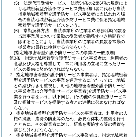
(5)
法定代理受領サービス 法第54条の2第6項の規定によ
り地域密着型介護予防サービス費が利用者に代わり当該
指定地域密着型介護予防サービス事業者に支払われる場
合の当該地域密着型介護予防サービス費に係る指定地域
密着型介護予防サービスをいう。
(6)
常勤換算方法 当該事業所の従業者の勤務延時間数を
当該事業所において常勤の従業者が勤務すべき時間数で
除することにより、当該事業所の従業者の員数を常勤の
従業者の員数に換算する方法をいう。
(指定地域密着型介護予防サービスの事業の一般原則)
第3条
指定地域密着型介護予防サービス事業者は、利用者の
意思及び人格を尊重して、常に利用者の立場に立ったサー
ビスの提供に努めなければならない。
2
指定地域密着型介護予防サービス事業者は、指定地域密着
型介護予防サービスの事業を運営するに当たっては、地域
との結び付きを重視し、町他の地域密着型介護予防サービ
ス事業者又は介護予防サービス事業者
(介護予防サービス事
業を行う者をいう。以下同じ。)
その他の保健医療サービス
及び福祉サービスを提供する者との連携に努めなければな
らない。
3
指定地域密着型介護予防サービスの事業者は、利用者の人
権の擁護、虐待の防止等のため、必要な体制の整備を行う
とともに、その従業者に対し、研修を実施する等の措置を
講じなければならない。
4
指定地域密着型介護予防サービス事業者は、指定地域密着