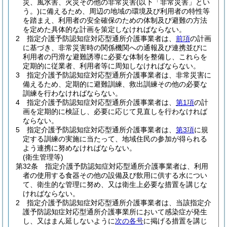
災、風水害、火災その他の非常災害
(以下「非常災害」とい
う。)
に備えるため、周辺の地域の環境及び利用者の特性等
を踏まえ、利用者の安全確保のための体制及び避難の方法
を定めた具体的な計画を策定しなければならない。
2
指定介護予防認知症対応型通所介護事業者は、
前項
の計画
に基づき、非常災害時の関係機関への通報及び連携並びに
利用者の円滑な避難誘導に必要な体制を整備し、これらを
定期的に従業者、利用者等に周知しなければならない。
3
指定介護予防認知症対応型通所介護事業者は、非常災害に
備えるため、定期的に避難訓練、救出訓練その他の必要な
訓練を行わなければならない。
4
指定介護予防認知症対応型通所介護事業者は、
第1項
の計
画を定期的に検証し、必要に応じて見直しを行わなければ
ならない。
5
指定介護予防認知症対応型通所介護事業者は、
第3項
に規
定する訓練の実施に当たって、地域住民の参加が得られる
よう連携に努めなければならない。
(衛生管理等)
第32条
指定介護予防認知症対応型通所介護事業者は、利用
者の使用する食器その他の設備及び飲用に供する水につい
て、衛生的な管理に努め、又は衛生上必要な措置を講じな
ければならない。
2
指定介護予防認知症対応型通所介護事業者は、当該指定介
護予防認知症対応型通所介護事業所において感染症が発生
し、又はまん延しないように
次の各号
に掲げる措置を講じ