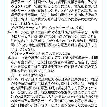
護予防サービス計画の作成を介護予防支援事業者に依頼す
る旨を町に対して届け出ること等により、地域密着型介護
予防サービス費の支給を受けることができる旨の説明、介
護予防支援事業者に関する情報の提供その他の地域密着型
介護予防サービス費の支給を受けるために必要な援助を行
わなければならない。
(介護予防サービス計画に沿ったサービスの提供)
第20条
指定介護予防認知症対応型通所介護事業者は、介護
予防サービス計画
(施行規則第85条の2第1号ハに規定する
計画を含む。以下同じ。)
が作成されている場合は、当該計
画に沿った指定介護予防認知症対応型通所介護を提供しな
ければならない。
(介護予防サービス計画等の変更の援助)
第21条
指定介護予防認知症対応型通所介護事業者は、利用
者が介護予防サービス計画の変更を希望する場合は、当該
利用者に係る介護予防支援事業者への連絡その他の必要な
援助を行わなければならない。
(サービスの提供の記録)
第22条
指定介護予防認知症対応型通所介護事業者は、指定
介護予防認知症対応型通所介護を提供した際には、当該指
定介護予防認知症対応型通所介護を提供した日及びその内
容、当該指定介護予防認知症対応型通所介護について法第
54条の2第6項の規定により利用者に代わって支払を受ける
地域密着型介護予防サービス費の額その他必要な事項を、
当該利用者の介護予防サービス計画を記載した文書又はこ