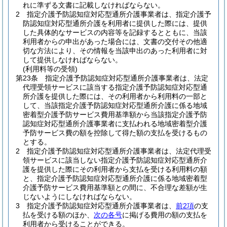
れに準ずる文書に記載しなければならない。
2
指定介護予防認知症対応型通所介護事業者は、指定介護予
防認知症対応型通所介護を利用者に提供した際には、提供
した具体的なサービスの内容等を記録するとともに、当該
利用者からの申出があった場合には、文書の交付その他適
切な方法により、その情報を当該申出のあった利用者に対
して提供しなければならない。
(利用料等の受領)
第23条
指定介護予防認知症対応型通所介護事業者は、法定
代理受領サービスに該当する指定介護予防認知症対応型通
所介護を提供した際には、その利用者から利用料の一部と
して、当該指定介護予防認知症対応型通所介護に係る地域
密着型介護予防サービス費用基準額から当該指定介護予防
認知症対応型通所介護事業者に支払われる地域密着型介護
予防サービス費の額を控除して得た額の支払を受けるもの
とする。
2
指定介護予防認知症対応型通所介護事業者は、法定代理受
領サービスに該当しない指定介護予防認知症対応型通所介
護を提供した際にその利用者から支払を受ける利用料の額
と、指定介護予防認知症対応型通所介護に係る地域密着型
介護予防サービス費用基準額との間に、不合理な差額が生
じないようにしなければならない。
3
指定介護予防認知症対応型通所介護事業者は、
前2項
の支
払を受ける額のほか、
次の各号
に掲げる費用の額の支払を
利用者から受けることができる。