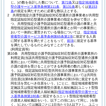
じ。)
の数を合計した数について、
第72条
又は
指定地域密着
型介護サービス基準条例第111条
、
第131条
若しくは
第153
条
の規定を満たすために必要な数以上とする。
2
共用型指定介護予防認知症対応型通所介護事業者が共用型
指定認知症対応型通所介護事業者の指定を併せて受け、か
つ、共用型指定介護予防認知症対応型通所介護の事業と共
用型指定認知症対応型通所介護の事業とが同一の事業所に
おいて一体的に運営されている場合については、
指定地域
密着型介護サービス基準条例第65条第1項
に規定する人員
に関する基準を満たすことをもって、
前項
に規定する基準
を満たしているものとみなすことができる。
(利用定員等)
第10条
共用型指定介護予防認知症対応型通所介護事業所の
利用定員
(当該共用型指定介護予防認知症対応型通所介護事
業所において同時に共用型指定介護予防認知症対応型通所
介護の提供を受けることができる利用者の数の上限をい
う。)
は、指定認知症対応型共同生活介護事業所又は指定介
護予防認知症対応型共同生活介護事業所においては共同生
活住居
(法第8条第20項又は法第8条の2第15項に規定する共
同生活を営むべき住居をいう。)
ごとに、指定地域密着型特
定施設又は指定地域密着型介護老人福祉施設
(ユニット型指
定地域密着型介護老人福祉施設
(
指定地域密着型介護サービ
ス基準条例第180条
に規定するユニット型指定地域密着型
介護老人福祉施設をいう。以下この項において同じ。)
を除
く。)
においては施設ごとに1日当たり3人以下とし、ユニッ