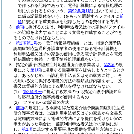
その他人の知覚によっては認識することができない方式
で作られる記録であって、電子計算機による情報処理の
用に供されるものをいう。
第92条第1項
において同じ。)
に係る記録媒体をいう。)
をもって調製するファイルに
前
項
に規定する重要事項を記録したものを交付する方法
3
前項
に掲げる方法は、利用申込者又はその家族がファイル
への記録を出力することにより文書を作成することができ
るものでなければならない。
4
第2項第1号
の「電子情報処理組織」とは、指定介護予防
認知症対応型通所介護事業者の使用に係る電子計算機と、
利用申込者又はその家族の使用に係る電子計算機とを電気
通信回線で接続した電子情報処理組織をいう。
5
指定介護予防認知症対応型通所介護事業者は、
第2項
の規
定により
第1項
に規定する重要事項を提供しようとするとき
は、あらかじめ、当該利用申込者又はその家族に対し、そ
の用いる次に掲げる電磁的方法の種類及び内容を示し、文
書又は電磁的方法による承諾を得なければならない。
(1)
第2項各号
に規定する方法のうち指定介護予防認知症
対応型通所介護事業者が使用するもの
(2)
ファイルへの記録の方式
6
前項
の規定による承諾を得た指定介護予防認知症対応型通
所介護事業者は、当該利用申込者又はその家族から文書又
は電磁的方法により電磁的方法による提供を受けない旨の
申出があった場合は、当該利用申込者又はその家族に対
し、
第1項
に規定する重要事項の提供を電磁的方法によって