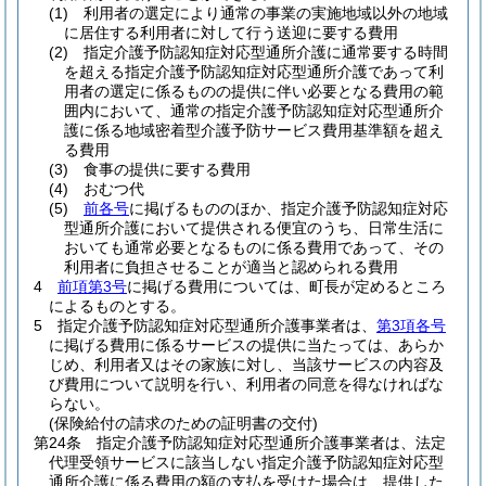
(1)
利用者の選定により通常の事業の実施地域以外の地域
に居住する利用者に対して行う送迎に要する費用
(2)
指定介護予防認知症対応型通所介護に通常要する時間
を超える指定介護予防認知症対応型通所介護であって利
用者の選定に係るものの提供に伴い必要となる費用の範
囲内において、通常の指定介護予防認知症対応型通所介
護に係る地域密着型介護予防サービス費用基準額を超え
る費用
(3)
食事の提供に要する費用
(4)
おむつ代
(5)
前各号
に掲げるもののほか、指定介護予防認知症対応
型通所介護において提供される便宜のうち、日常生活に
おいても通常必要となるものに係る費用であって、その
利用者に負担させることが適当と認められる費用
4
前項第3号
に掲げる費用については、町長が定めるところ
によるものとする。
5
指定介護予防認知症対応型通所介護事業者は、
第3項各号
に掲げる費用に係るサービスの提供に当たっては、あらか
じめ、利用者又はその家族に対し、当該サービスの内容及
び費用について説明を行い、利用者の同意を得なければな
らない。
(保険給付の請求のための証明書の交付)
第24条
指定介護予防認知症対応型通所介護事業者は、法定
代理受領サービスに該当しない指定介護予防認知症対応型
通所介護に係る費用の額の支払を受けた場合は、提供した