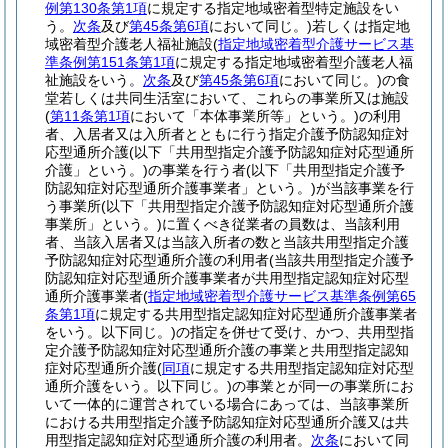
例第130条第1項
に規定する指定地域密着型特定施設をい
う。
次条
及び
第45条第6項
において同じ。)
若しくは指定地
域密着型介護老人福祉施設
(
指定地域密着型介護サービス基
準条例第151条第1項
に規定する指定地域密着型介護老人福
祉施設をいう。
次条
及び
第45条第6項
において同じ。)
の食
堂若しくは共同生活室において、これらの事業所又は施設
(
第11条第1項
において「本体事業所等」という。)
の利用
者、入居者又は入所者とともに行う指定介護予防認知症対
応型通所介護
(以下「共用型指定介護予防認知症対応型通所
介護」という。)
の事業を行う者
(以下「共用型指定介護予
防認知症対応型通所介護事業者」という。)
が当該事業を行
う事業所
(以下「共用型指定介護予防認知症対応型通所介護
事業所」という。)
に置くべき従業者の員数は、当該利用
者、当該入居者又は当該入所者の数と当該共用型指定介護
予防認知症対応型通所介護の利用者
(当該共用型指定介護予
防認知症対応型通所介護事業者が共用型指定認知症対応型
通所介護事業者
(
指定地域密着型介護サービス基準条例第65
条第1項
に規定する共用型指定認知症対応型通所介護事業者
をいう。以下同じ。)
の指定を併せて受け、かつ、共用型指
定介護予防認知症対応型通所介護の事業と共用型指定認知
症対応型通所介護
(
同項
に規定する共用型指定認知症対応型
通所介護をいう。以下同じ。)
の事業とが同一の事業所にお
いて一体的に運営されている場合にあっては、当該事業所
における共用型指定介護予防認知症対応型通所介護又は共
用型指定認知症対応型通所介護の利用者。
次条
において同