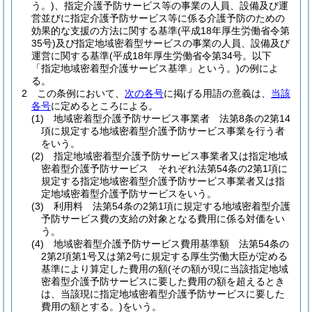
う。)
、指定介護予防サービス等の事業の人員、設備及び運
営並びに指定介護予防サービス等に係る介護予防のための
効果的な支援の方法に関する基準
(平成18年厚生労働省令第
35号)
及び指定地域密着型サービスの事業の人員、設備及び
運営に関する基準
(平成18年厚生労働省令第34号。以下
「指定地域密着型介護サービス基準」という。)
の例によ
る。
2
この条例において、
次の各号
に掲げる用語の意義は、
当該
各号
に定めるところによる。
(1)
地域密着型介護予防サービス事業者 法第8条の2第14
項に規定する地域密着型介護予防サービス事業を行う者
をいう。
(2)
指定地域密着型介護予防サービス事業者又は指定地域
密着型介護予防サービス それぞれ法第54条の2第1項に
規定する指定地域密着型介護予防サービス事業者又は指
定地域密着型介護予防サービスをいう。
(3)
利用料 法第54条の2第1項に規定する地域密着型介護
予防サービス費の支給の対象となる費用に係る対価をい
う。
(4)
地域密着型介護予防サービス費用基準額 法第54条の
2第2項第1号又は第2号に規定する厚生労働大臣が定める
基準により算定した費用の額
(その額が現に当該指定地域
密着型介護予防サービスに要した費用の額を超えるとき
は、当該現に指定地域密着型介護予防サービスに要した
費用の額とする。)
をいう。