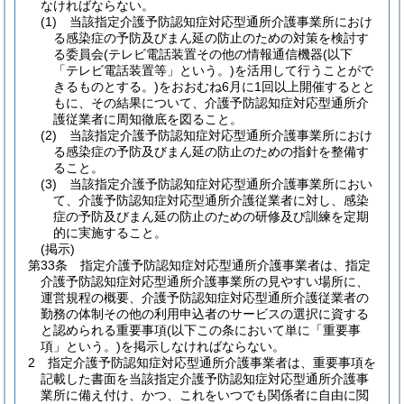
なければならない。
(1)
当該指定介護予防認知症対応型通所介護事業所におけ
る感染症の予防及びまん延の防止のための対策を検討す
る委員会
(テレビ電話装置その他の情報通信機器
(以下
「テレビ電話装置等」という。)
を活用して行うことがで
きるものとする。)
をおおむね6月に1回以上開催するとと
もに、その結果について、介護予防認知症対応型通所介
護従業者に周知徹底を図ること。
(2)
当該指定介護予防認知症対応型通所介護事業所におけ
る感染症の予防及びまん延の防止のための指針を整備す
ること。
(3)
当該指定介護予防認知症対応型通所介護事業所におい
て、介護予防認知症対応型通所介護従業者に対し、感染
症の予防及びまん延の防止のための研修及び訓練を定期
的に実施すること。
(掲示)
第33条
指定介護予防認知症対応型通所介護事業者は、指定
介護予防認知症対応型通所介護事業所の見やすい場所に、
運営規程の概要、介護予防認知症対応型通所介護従業者の
勤務の体制その他の利用申込者のサービスの選択に資する
と認められる重要事項
(以下この条において単に「重要事
項」という。)
を掲示しなければならない。
2
指定介護予防認知症対応型通所介護事業者は、重要事項を
記載した書面を当該指定介護予防認知症対応型通所介護事
業所に備え付け、かつ、これをいつでも関係者に自由に閲