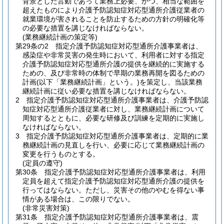
背景とした言動であって業務上必要、かつ、相当な範囲を
超えたものにより介護予防認知症対応型通所介護従業者の
就業環境が害されることを防止するための方針の明確化等
の必要な措置を講じなければならない。
(業務継続計画の策定等)
第29条の2
指定介護予防認知症対応型通所介護事業者は、
感染症や非常災害の発生時において、利用者に対する指定
介護予防認知症対応型通所介護の提供を継続的に実施する
ための、及び非常時の体制で早期の業務再開を図るための
計画
(以下「業務継続計画」という。)
を策定し、当該業務
継続計画に従い必要な措置を講じなければならない。
2
指定介護予防認知症対応型通所介護事業者は、介護予防認
知症対応型通所介護従業者に対し、業務継続計画について
周知するとともに、必要な研修及び訓練を定期的に実施し
なければならない。
3
指定介護予防認知症対応型通所介護事業者は、定期的に業
務継続計画の見直しを行い、必要に応じて業務継続計画の
変更を行うものとする。
(定員の遵守)
第30条
指定介護予防認知症対応型通所介護事業者は、利用
定員を超えて指定介護予防認知症対応型通所介護の提供を
行ってはならない。
ただし、災害その他のやむを得ない事
情がある場合は、この限りでない。
(非常災害対策)
第31条
指定介護予防認知症対応型通所介護事業者は、震