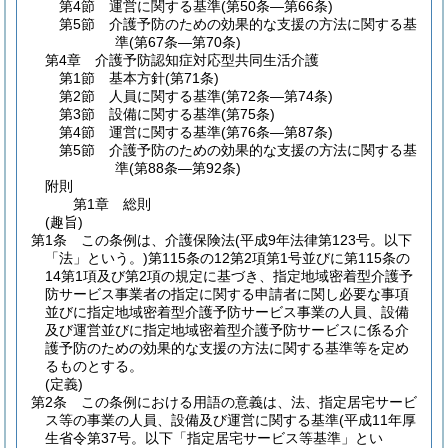
第4節
運営に関する基準
(第50条―第66条)
第5節
介護予防のための効果的な支援の方法に関する基
準
(第67条―第70条)
第4章
介護予防認知症対応型共同生活介護
第1節
基本方針
(第71条)
第2節
人員に関する基準
(第72条―第74条)
第3節
設備に関する基準
(第75条)
第4節
運営に関する基準
(第76条―第87条)
第5節
介護予防のための効果的な支援の方法に関する基
準
(第88条―第92条)
附則
第1章
総則
(趣旨)
第1条
この条例は、介護保険法
(平成9年法律第123号。以下
「法」という。)
第115条の12第2項第1号並びに第115条の
14第1項及び第2項の規定に基づき、指定地域密着型介護予
防サービス事業者の指定に関する申請者に関し必要な事項
並びに指定地域密着型介護予防サービス事業の人員、設備
及び運営並びに指定地域密着型介護予防サービスに係る介
護予防のための効果的な支援の方法に関する基準等を定め
るものとする。
(定義)
第2条
この条例における用語の意義は、法、指定居宅サービ
ス等の事業の人員、設備及び運営に関する基準
(平成11年厚
生省令第37号。以下「指定居宅サービス等基準」とい