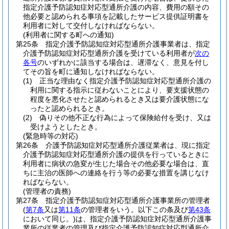
指定介護予防認知症対応型通所介護の内容、費用の額その
他必要と認められる事項を記載したサービス提供証明書を
利用者に対して交付しなければならない。
(利用者に関する町への通知)
第25条
指定介護予防認知症対応型通所介護事業者は、指定
介護予防認知症対応型通所介護を受けている利用者が
次の
各号
のいずれかに該当する場合は、遅滞なく、意見を付し
てその旨を町に通知しなければならない。
(1)
正当な理由なく指定介護予防認知症対応型通所介護の
利用に関する指示に従わないことにより、要支援状態の
程度を悪化させたと認められるとき又は要介護状態にな
ったと認められるとき。
(2)
偽りその他不正な行為によって保険給付を受け、又は
受けようとしたとき。
(緊急時等の対応)
第26条
介護予防認知症対応型通所介護従業者は、現に指定
介護予防認知症対応型通所介護の提供を行っているときに
利用者に病状の急変が生じた場合その他必要な場合は、直
ちに主治の医師への連絡を行う等の必要な措置を講じなけ
ればならない。
(管理者の責務)
第27条
指定介護予防認知症対応型通所介護事業所の管理者
(
第7条
又は
第11条
の管理者をいう。以下この条及び
第43条
において同じ。)
は、指定介護予防認知症対応型通所介護事
業所の従業者の管理及び指定介護予防認知症対応型通所介