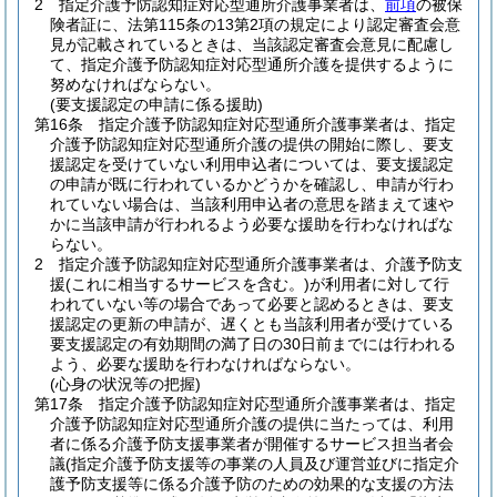
2
指定介護予防認知症対応型通所介護事業者は、
前項
の被保
険者証に、法第115条の13第2項の規定により認定審査会意
見が記載されているときは、当該認定審査会意見に配慮し
て、指定介護予防認知症対応型通所介護を提供するように
努めなければならない。
(要支援認定の申請に係る援助)
第16条
指定介護予防認知症対応型通所介護事業者は、指定
介護予防認知症対応型通所介護の提供の開始に際し、要支
援認定を受けていない利用申込者については、要支援認定
の申請が既に行われているかどうかを確認し、申請が行わ
れていない場合は、当該利用申込者の意思を踏まえて速や
かに当該申請が行われるよう必要な援助を行わなければな
らない。
2
指定介護予防認知症対応型通所介護事業者は、介護予防支
援
(これに相当するサービスを含む。)
が利用者に対して行
われていない等の場合であって必要と認めるときは、要支
援認定の更新の申請が、遅くとも当該利用者が受けている
要支援認定の有効期間の満了日の30日前までには行われる
よう、必要な援助を行わなければならない。
(心身の状況等の把握)
第17条
指定介護予防認知症対応型通所介護事業者は、指定
介護予防認知症対応型通所介護の提供に当たっては、利用
者に係る介護予防支援事業者が開催するサービス担当者会
議
(指定介護予防支援等の事業の人員及び運営並びに指定介
護予防支援等に係る介護予防のための効果的な支援の方法