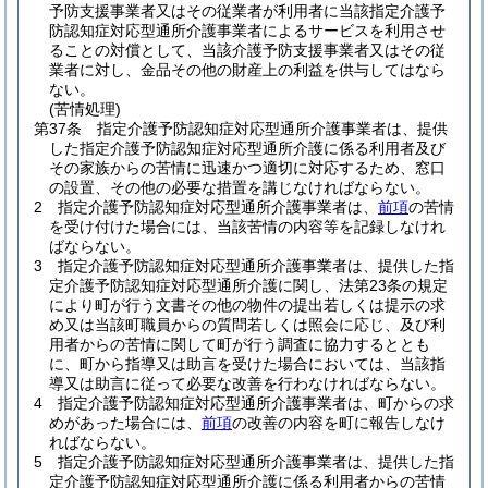
予防支援事業者又はその従業者が利用者に当該指定介護予
防認知症対応型通所介護事業者によるサービスを利用させ
ることの対償として、当該介護予防支援事業者又はその従
業者に対し、金品その他の財産上の利益を供与してはなら
ない。
(苦情処理)
第37条
指定介護予防認知症対応型通所介護事業者は、提供
した指定介護予防認知症対応型通所介護に係る利用者及び
その家族からの苦情に迅速かつ適切に対応するため、窓口
の設置、その他の必要な措置を講じなければならない。
2
指定介護予防認知症対応型通所介護事業者は、
前項
の苦情
を受け付けた場合には、当該苦情の内容等を記録しなけれ
ばならない。
3
指定介護予防認知症対応型通所介護事業者は、提供した指
定介護予防認知症対応型通所介護に関し、法第23条の規定
により町が行う文書その他の物件の提出若しくは提示の求
め又は当該町職員からの質問若しくは照会に応じ、及び利
用者からの苦情に関して町が行う調査に協力するととも
に、町から指導又は助言を受けた場合においては、当該指
導又は助言に従って必要な改善を行わなければならない。
4
指定介護予防認知症対応型通所介護事業者は、町からの求
めがあった場合には、
前項
の改善の内容を町に報告しなけ
ればならない。
5
指定介護予防認知症対応型通所介護事業者は、提供した指
定介護予防認知症対応型通所介護に係る利用者からの苦情