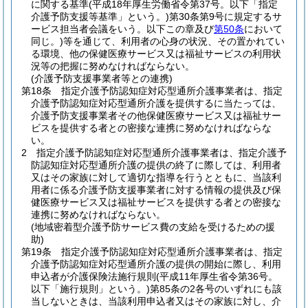
に関する基準
(平成18年厚生労働省令第37号。以下「指定
介護予防支援等基準」という。)
第30条第9号に規定するサ
ービス担当者会議をいう。以下この章及び
第50条
において
同じ。)
等を通じて、利用者の心身の状況、その置かれてい
る環境、他の保健医療サービス又は福祉サービスの利用状
況等の把握に努めなければならない。
(介護予防支援事業者等との連携)
第18条
指定介護予防認知症対応型通所介護事業者は、指定
介護予防認知症対応型通所介護を提供するに当たっては、
介護予防支援事業者その他保健医療サービス又は福祉サー
ビスを提供する者との密接な連携に努めなければならな
い。
2
指定介護予防認知症対応型通所介護事業者は、指定介護予
防認知症対応型通所介護の提供の終了に際しては、利用者
又はその家族に対して適切な指導を行うとともに、当該利
用者に係る介護予防支援事業者に対する情報の提供及び保
健医療サービス又は福祉サービスを提供する者との密接な
連携に努めなければならない。
(地域密着型介護予防サービス費の支給を受けるための援
助)
第19条
指定介護予防認知症対応型通所介護事業者は、指定
介護予防認知症対応型通所介護の提供の開始に際し、利用
申込者が介護保険法施行規則
(平成11年厚生省令第36号。
以下「施行規則」という。)
第85条の2各号のいずれにも該
当しないときは、当該利用申込者又はその家族に対し、介