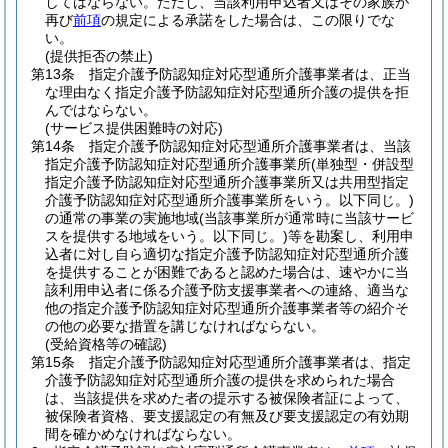
してはならない。
ただし、当該利用申込者又はその家族が
再び
前項
の規定による承諾をした場合は、この限りでな
い。
(提供拒否の禁止)
第13条
指定介護予防認知症対応型通所介護事業者は、正当
な理由なく指定介護予防認知症対応型通所介護の提供を拒
んではならない。
(サービス提供困難時の対応)
第14条
指定介護予防認知症対応型通所介護事業者は、当該
指定介護予防認知症対応型通所介護事業所
(単独型・併設型
指定介護予防認知症対応型通所介護事業所又は共用型指定
介護予防認知症対応型通所介護事業所をいう。以下同じ。)
の通常の事業の実施地域
(当該事業所が通常時に当該サービ
スを提供する地域をいう。以下同じ。)
等を勘案し、利用申
込者に対し自ら適切な指定介護予防認知症対応型通所介護
を提供することが困難であると認めた場合は、速やかに当
該利用申込者に係る介護予防支援事業者への連絡、適当な
他の指定介護予防認知症対応型通所介護事業者等の紹介そ
の他の必要な措置を講じなければならない。
(受給資格等の確認)
第15条
指定介護予防認知症対応型通所介護事業者は、指定
介護予防認知症対応型通所介護の提供を求められた場合
は、当該提供を求めた者の提示する被保険者証によって、
被保険者資格、要支援認定の有無及び要支援認定の有効期
間を確かめなければならない。