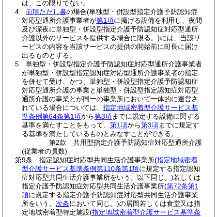
は、この限りでない。
4
前項ただし書
の場合
(単独型・併設型指定介護予防認知症
対応型通所介護事業者が
第1項
に掲げる設備を利用し、夜間
及び深夜に単独型・併設型指定介護予防認知症対応型通所
介護以外のサービスを提供する場合に限る。)
には、当該サ
ービスの内容を当該サービスの提供の開始前に町長に届け
出るものとする。
5
単独型・併設型指定介護予防認知症対応型通所介護事業者
が単独型・併設型指定認知症対応型通所介護事業者の指定
を併せて受け、かつ、単独型・併設型指定介護予防認知症
対応型通所介護の事業と単独型・併設型指定認知症対応型
通所介護の事業とが同一の事業所において一体的に運営さ
れている場合については、
指定地域密着型介護サービス基
準条例第64条第1項
から
第3項
までに規定する設備に関する
基準を満たすことをもって、
第1項
から
第3項
までに規定す
る基準を満たしているものとみなすことができる。
第2款
共用型指定介護予防認知症対応型通所介護
(従業者の員数)
第9条
指定認知症対応型共同生活介護事業所
(
指定地域密着
型介護サービス基準条例第110条第1項
に規定する指定認知
症対応型共同生活介護事業所をいう。以下同じ。)
若しくは
指定介護予防認知症対応型共同生活介護事業所
(
第72条第1
項
に規定する指定介護予防認知症対応型共同生活介護事業
所をいう。
次条
において同じ。)
の居間若しくは食堂又は指
定地域密着型特定施設
(
指定地域密着型介護サービス基準条