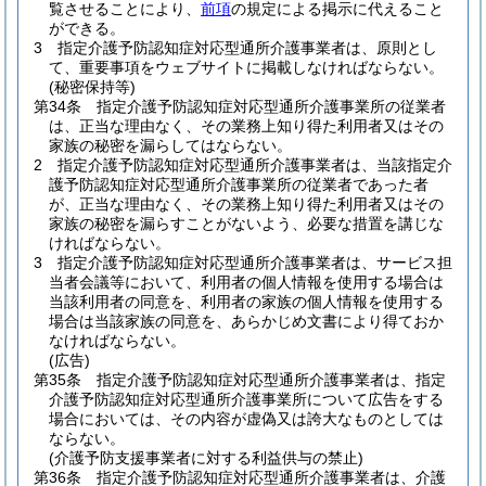
覧させることにより、
前項
の規定による掲示に代えること
ができる。
3
指定介護予防認知症対応型通所介護事業者は、原則とし
て、重要事項をウェブサイトに掲載しなければならない。
(秘密保持等)
第34条
指定介護予防認知症対応型通所介護事業所の従業者
は、正当な理由なく、その業務上知り得た利用者又はその
家族の秘密を漏らしてはならない。
2
指定介護予防認知症対応型通所介護事業者は、当該指定介
護予防認知症対応型通所介護事業所の従業者であった者
が、正当な理由なく、その業務上知り得た利用者又はその
家族の秘密を漏らすことがないよう、必要な措置を講じな
ければならない。
3
指定介護予防認知症対応型通所介護事業者は、サービス担
当者会議等において、利用者の個人情報を使用する場合は
当該利用者の同意を、利用者の家族の個人情報を使用する
場合は当該家族の同意を、あらかじめ文書により得ておか
なければならない。
(広告)
第35条
指定介護予防認知症対応型通所介護事業者は、指定
介護予防認知症対応型通所介護事業所について広告をする
場合においては、その内容が虚偽又は誇大なものとしては
ならない。
(介護予防支援事業者に対する利益供与の禁止)
第36条
指定介護予防認知症対応型通所介護事業者は、介護