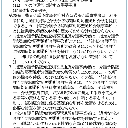
(10)
虐待の防止のための措置に関する事項
(11)
その他運営に関する重要事項
(勤務体制の確保等)
第29条
指定介護予防認知症対応型通所介護事業者は、利用
者に対し適切な指定介護予防認知症対応型通所介護を提供
できるよう、指定介護予防認知症対応型通所介護事業所ご
とに従業者の勤務の体制を定めておかなければならない。
2
指定介護予防認知症対応型通所介護事業者は、指定介護予
防認知症対応型通所介護事業所ごとに、当該指定介護予防
認知症対応型通所介護事業所の従業者によって指定介護予
防認知症対応型通所介護を提供しなければならない。
ただ
し、利用者の処遇に直接影響を及ぼさない業務について
は、この限りでない。
3
指定介護予防認知症対応型通所介護事業者は、介護予防認
知症対応型通所介護従業者の資質の向上のために、その研
修の機会を確保しなければならない。
その際、当該指定介
護予防認知症対応型通所介護事業者は、全ての介護予防認
知症対応型通所介護従業者
(看護師、准看護師、介護福祉
士、介護支援専門員、法第8条第2項に規定する政令で定め
る者等の資格を有する者その他これに類する者を除く。)
に
対し、認知症介護に係る基礎的な研修を受講させるために
必要な措置を講じなければならない。
4
指定介護予防認知症対応型通所介護事業者は、適切な指定
介護予防認知症対応型通所介護の提供を確保する観点か
ら、職場において行われる性的な言動又は優越的な関係を