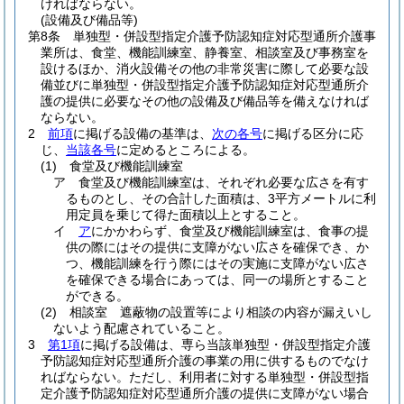
ければならない。
(設備及び備品等)
第8条
単独型・併設型指定介護予防認知症対応型通所介護事
業所は、食堂、機能訓練室、静養室、相談室及び事務室を
設けるほか、消火設備その他の非常災害に際して必要な設
備並びに単独型・併設型指定介護予防認知症対応型通所介
護の提供に必要なその他の設備及び備品等を備えなければ
ならない。
2
前項
に掲げる設備の基準は、
次の各号
に掲げる区分に応
じ、
当該各号
に定めるところによる。
(1)
食堂及び機能訓練室
ア
食堂及び機能訓練室は、それぞれ必要な広さを有す
るものとし、その合計した面積は、3平方メートルに利
用定員を乗じて得た面積以上とすること。
イ
ア
にかかわらず、食堂及び機能訓練室は、食事の提
供の際にはその提供に支障がない広さを確保でき、か
つ、機能訓練を行う際にはその実施に支障がない広さ
を確保できる場合にあっては、同一の場所とすること
ができる。
(2)
相談室 遮蔽物の設置等により相談の内容が漏えいし
ないよう配慮されていること。
3
第1項
に掲げる設備は、専ら当該単独型・併設型指定介護
予防認知症対応型通所介護の事業の用に供するものでなけ
ればならない。
ただし、利用者に対する単独型・併設型指
定介護予防認知症対応型通所介護の提供に支障がない場合