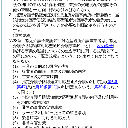
護の利用の申込みに係る調整、業務の実施状況の把握その
他の管理を一元的に行わなければならない。
2
指定介護予防認知症対応型通所介護事業所の管理者は、当
該指定介護予防認知症対応型通所介護事業所の従業者にこ
の節の規定を遵守させるため必要な指揮命令を行うものと
する。
(運営規程)
第28条
指定介護予防認知症対応型通所介護事業者は、指定
介護予防認知症対応型通所介護事業所ごとに、
次の各号
に
掲げる事業の運営についての重要事項に関する規程
(以下こ
の章において「運営規程」という。)
を定めておかなければ
ならない。
(1)
事業の目的及び運営の方針
(2)
従業者の職種、員数及び職務の内容
(3)
営業日及び営業時間
(4)
指定介護予防認知症対応型通所介護の利用定員
(
第6条
第4項
又は
第10条第1項
の利用定員をいう。
第30条
におい
て同じ。)
(5)
指定介護予防認知症対応型通所介護の内容及び利用料
その他の費用の額
(6)
通常の事業の実施地域
(7)
サービス利用に当たっての留意事項
(8)
緊急時等における対応方法
(9)
非常災害対策