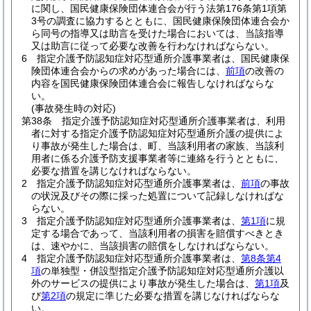
に関し、国民健康保険団体連合会が行う法第176条第1項第
3号の調査に協力するとともに、国民健康保険団体連合会か
ら同号の指導又は助言を受けた場合においては、当該指導
又は助言に従って必要な改善を行わなければならない。
6
指定介護予防認知症対応型通所介護事業者は、国民健康保
険団体連合会からの求めがあった場合には、
前項
の改善の
内容を国民健康保険団体連合会に報告しなければならな
い。
(事故発生時の対応)
第38条
指定介護予防認知症対応型通所介護事業者は、利用
者に対する指定介護予防認知症対応型通所介護の提供によ
り事故が発生した場合は、町、当該利用者の家族、当該利
用者に係る介護予防支援事業者等に連絡を行うとともに、
必要な措置を講じなければならない。
2
指定介護予防認知症対応型通所介護事業者は、
前項
の事故
の状況及びその際に採った処置について記録しなければな
らない。
3
指定介護予防認知症対応型通所介護事業者は、
第1項
に規
定する場合であって、当該利用者の損害を賠償すべきとき
は、速やかに、当該損害の賠償をしなければならない。
4
指定介護予防認知症対応型通所介護事業者は、
第8条第4
項
の単独型・併設型指定介護予防認知症対応型通所介護以
外のサービスの提供により事故が発生した場合は、
第1項
及
び
第2項
の規定に準じた必要な措置を講じなければならな
い。