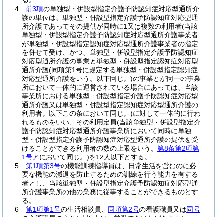
る。
4
前3項
の単独型・併設型指定介護予防認知症対応型通所介
護の単位は、単独型・併設型指定介護予防認知症対応型通
所介護であってその提供が同時に1又は複数の利用者
(当該
単独型・併設型指定介護予防認知症対応型通所介護事業者
が単独型・併設型指定認知症対応型通所介護事業者の指定
を併せて受け、かつ、単独型・併設型指定介護予防認知症
対応型通所介護の事業と単独型・併設型指定認知症対応型
通所介護
(同項第1号に規定する単独型・併設型指定認知症
対応型通所介護をいう。以下同じ。)
の事業とが同一の事業
所において一体的に運営されている場合にあっては、当該
事業所における単独型・併設型指定介護予防認知症対応型
通所介護又は単独型・併設型指定認知症対応型通所介護の
利用者。以下この条において同じ。)
に対して一体的に行わ
れるものをいい、その利用定員
(当該単独型・併設型指定介
護予防認知症対応型通所介護事業所において同時に単独
型・併設型指定介護予防認知症対応型通所介護の提供を受
けることができる利用者の数の上限をいう。
第8条第2項第
1号ア
において同じ。)
を12人以下とする。
5
第1項第3号
の機能訓練指導員は、日常生活を営むのに必
要な機能の減退を防止するための訓練を行う能力を有する
者とし、当該単独型・併設型指定介護予防認知症対応型通
所介護事業所の他の業務に従事することができるものとす
る。
6
第1項第1号
の生活相談員、
同項第2号
の看護職員又は
同号