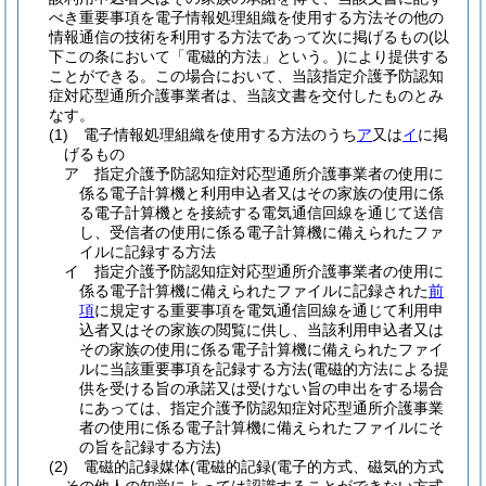
べき重要事項を電子情報処理組織を使用する方法その他の
情報通信の技術を利用する方法であって次に掲げるもの
(以
下この条において「電磁的方法」という。)
により提供する
ことができる。
この場合において、当該指定介護予防認知
症対応型通所介護事業者は、当該文書を交付したものとみ
なす。
(1)
電子情報処理組織を使用する方法のうち
ア
又は
イ
に掲
げるもの
ア
指定介護予防認知症対応型通所介護事業者の使用に
係る電子計算機と利用申込者又はその家族の使用に係
る電子計算機とを接続する電気通信回線を通じて送信
し、受信者の使用に係る電子計算機に備えられたファ
イルに記録する方法
イ
指定介護予防認知症対応型通所介護事業者の使用に
係る電子計算機に備えられたファイルに記録された
前
項
に規定する重要事項を電気通信回線を通じて利用申
込者又はその家族の閲覧に供し、当該利用申込者又は
その家族の使用に係る電子計算機に備えられたファイ
ルに当該重要事項を記録する方法
(電磁的方法による提
供を受ける旨の承諾又は受けない旨の申出をする場合
にあっては、指定介護予防認知症対応型通所介護事業
者の使用に係る電子計算機に備えられたファイルにそ
の旨を記録する方法)
(2)
電磁的記録媒体
(電磁的記録
(電子的方式、磁気的方式