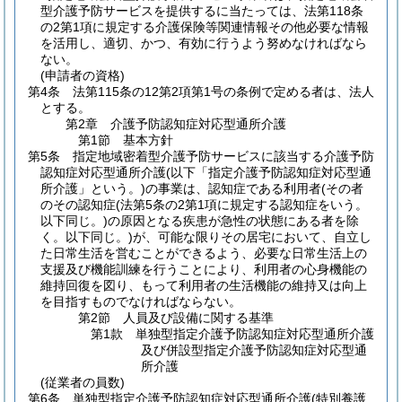
型介護予防サービスを提供するに当たっては、法第118条
の2第1項に規定する介護保険等関連情報その他必要な情報
を活用し、適切、かつ、有効に行うよう努めなければなら
ない。
(申請者の資格)
第4条
法第115条の12第2項第1号の条例で定める者は、法人
とする。
第2章
介護予防認知症対応型通所介護
第1節
基本方針
第5条
指定地域密着型介護予防サービスに該当する介護予防
認知症対応型通所介護
(以下「指定介護予防認知症対応型通
所介護」という。)
の事業は、認知症である利用者
(その者
のその認知症
(法第5条の2第1項に規定する認知症をいう。
以下同じ。)
の原因となる疾患が急性の状態にある者を除
く。以下同じ。)
が、可能な限りその居宅において、自立し
た日常生活を営むことができるよう、必要な日常生活上の
支援及び機能訓練を行うことにより、利用者の心身機能の
維持回復を図り、もって利用者の生活機能の維持又は向上
を目指すものでなければならない。
第2節
人員及び設備に関する基準
第1款
単独型指定介護予防認知症対応型通所介護
及び併設型指定介護予防認知症対応型通
所介護
(従業者の員数)
第6条
単独型指定介護予防認知症対応型通所介護
(特別養護