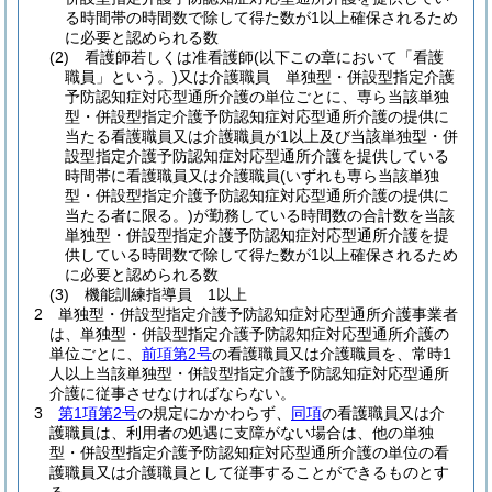
る時間帯の時間数で除して得た数が1以上確保されるため
に必要と認められる数
(2)
看護師若しくは准看護師
(以下この章において「看護
職員」という。)
又は介護職員 単独型・併設型指定介護
予防認知症対応型通所介護の単位ごとに、専ら当該単独
型・併設型指定介護予防認知症対応型通所介護の提供に
当たる看護職員又は介護職員が1以上及び当該単独型・併
設型指定介護予防認知症対応型通所介護を提供している
時間帯に看護職員又は介護職員
(いずれも専ら当該単独
型・併設型指定介護予防認知症対応型通所介護の提供に
当たる者に限る。)
が勤務している時間数の合計数を当該
単独型・併設型指定介護予防認知症対応型通所介護を提
供している時間数で除して得た数が1以上確保されるため
に必要と認められる数
(3)
機能訓練指導員 1以上
2
単独型・併設型指定介護予防認知症対応型通所介護事業者
は、単独型・併設型指定介護予防認知症対応型通所介護の
単位ごとに、
前項第2号
の看護職員又は介護職員を、常時1
人以上当該単独型・併設型指定介護予防認知症対応型通所
介護に従事させなければならない。
3
第1項第2号
の規定にかかわらず、
同項
の看護職員又は介
護職員は、利用者の処遇に支障がない場合は、他の単独
型・併設型指定介護予防認知症対応型通所介護の単位の看
護職員又は介護職員として従事することができるものとす