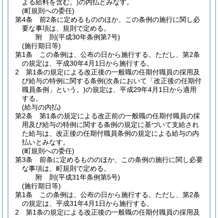
よる給料を含む。)
の内払とみなす。
(町規則への委任)
第4条
前2条に定めるもののほか、この条例の施行に関し必
要な事項は、規則で定める。
附
則
(平成30年
条例第7号)
(施行期日等)
第1条
この条例は、公布の日から施行する。
ただし、第2条
の規定は、平成30年4月1日から施行する。
2
第1条の規定による改正後の一般職の任期付職員の採用及
び給与の特例に関する条例
(次条において「改正後の任期付
職員条例」という。)
の規定は、平成29年4月1日から適用
する。
(給与の内払)
第2条
第1条の規定による改正前の一般職の任期付職員の採
用及び給与の特例に関する条例の規定に基づいて支給され
た給与は、改正後の任期付職員条例の規定による給与の内
払いとみなす。
(町規則への委任)
第3条
前条に定めるもののほか、この条例の施行に関し必要
な事項は、町規則で定める。
附
則
(平成31年
条例第5号)
(施行期日等)
第1条
この条例は、公布の日から施行する。
ただし、第2条
の規定は、平成31年4月1日から施行する。
2
第1条の規定による改正後の一般職の任期付職員の採用及