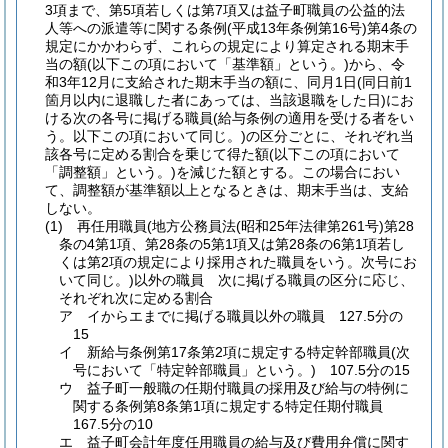
3項まで、第5項若しくは第7項又は益子町職員の公益的法
人等への派遣等に関する条例
(平成13年条例第16号)
第4条の
規定にかかわらず、これらの規定により算定される期末手
当の額
(以下この項において「基準額」という。)
から、令
和3年12月に支給された期末手当の額に、同月1日
(同日前1
箇月以内に退職した者にあっては、当該退職をした日)
にお
ける次の各号に掲げる職員
(給与条例の適用を受ける者をい
う。以下この項において同じ。)
の区分ごとに、それぞれ当
該各号に定める割合を乗じて得た額
(以下この項において
「調整額」という。)
を減じた額とする。
この場合におい
て、調整額が基準額以上となるときは、期末手当は、支給
しない。
(1)
再任用職員
(地方公務員法
(昭和25年法律第261号)
第28
条の4第1項、第28条の5第1項又は第28条の6第1項若し
くは第2項の規定により採用された職員をいう。次号にお
いて同じ。)
以外の職員 次に掲げる職員の区分に応じ、
それぞれ次に定める割合
ア
イからエまでに掲げる職員以外の職員 127.5分の
15
イ
新給与条例第17条第2項に規定する特定幹部職員
(次
号において「特定幹部職員」という。)
107.5分の15
ウ
益子町一般職の任期付職員の採用及び給与の特例に
関する条例第8条第1項に規定する特定任期付職員
167.5分の10
エ
益子町会計年度任用職員の給与及び費用弁償に関す