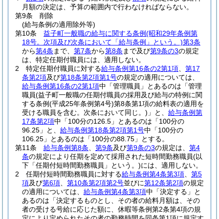
月額の決定は、予算の範囲内で行わなければならない。
第9条
削除
(給与条例の適用除外等)
第10条
益子町一般職の給与に関する条例
(昭和29年条例第
18号。次項及び次条において「給与条例」という。)
第3条
から
第4条
まで、
第7条
から
第8条
まで及び
第9条の3
の規定
は、特定任期付職員には、適用しない。
2
特定任期付職員に対する
給与条例第16条の2第1項
、
第17
条第2項
及び
第18条第2項第1号
の規定の適用については、
給与条例第16条の2第1項
中「管理職員」とあるのは「管理
職員
(益子町一般職の任期付職員の採用及び給与の特例に関
する条例
(平成25年条例第4号)
第8条第1項の給料表の適用を
受ける職員を含む。次条において同じ。)
」と、
給与条例第
17条第2項
中「100分の126.5」とあるのは「100分の
96.25」と、
給与条例第18条第2項第1号
中「100分の
106.25」とあるのは「100分の88.75」とする。
第11条
給与条例第8条
、
第9条
及び
第9条の3
の規定は、
第4
条
の規定により任期を定めて採用された短時間勤務職員
(以
下「任期付短時間勤務職員」という。)
には、適用しない。
2
任期付短時間勤務職員に対する
給与条例第4条第3項
、
第5
項
及び
第6項
、
第10条第2項第2号
並びに
第12条第2項
の規定
の適用については、
給与条例第4条第3項
中「決定する」と
あるのは「決定するものとし、その者の給料月額は、その
者の受ける号給に応じた額に、休暇等条例第2条第4項の規
定により定められたその者の勤務時間を同条第1項に規定す