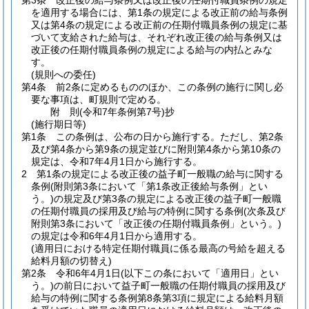
第3条
改正後の給与条例又は改正後の任期付職員条例の規定
を適用する場合には、第1条の規定による改正前の給与条例
又は第4条の規定による改正前の任期付職員条例の規定に基
づいて支給された給与は、それぞれ改正後の給与条例又は
改正後の任期付職員条例の規定による給与の内払とみな
す。
(規則への委任)
第4条
前2条に定めるもののほか、この条例の施行に関し必
要な事項は、町規則で定める。
附
則
(令和7年
条例第7号)
抄
(施行期日等)
第1条
この条例は、公布の日から施行する。
ただし、第2条
及び第4条から第9条の規定並びに附則第4条から第10条の
規定は、令和7年4月1日から施行する。
2
第1条の規定による改正後の益子町一般職の給与に関する
条例
(附則第3条において「第1条改正後給与条例」とい
う。)
の規定及び第3条の規定による改正後の益子町一般職
の任期付職員の採用及び給与の特例に関する条例
(次条及び
附則第3条において「改正後の任期付職員条例」という。)
の規定は令和6年4月1日から適用する。
(適用日における特定任期付職員に係る最高の号給を超える
給料月額の切替え)
第2条
令和6年4月1日
(以下この条において「適用日」とい
う。)
の前日において益子町一般職の任期付職員の採用及び
給与の特例に関する条例第8条第3項に規定による給料月額