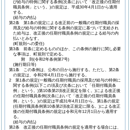
び給与の特例に関する条例
(次条において「改正後の任期付
職員条例」という。)
の規定は、平成30年4月1日から適用
する。
(給与の内払)
第2条
第1条の規定による改正前の一般職の任期付職員の採
用及び給与の特例に関する条例の規定に基づいて支給され
た給与は、改正後の任期付職員条例の規定による給与の内
払いとみなす。
(町規則への委任)
第3条
前条に定めるもののほか、この条例の施行に関し必要
な事項は、町規則で定める。
附
則
(令和2年
条例第7号)
(施行期日等)
第1条
この条例は、公布の日から施行する。
ただし、第2条
の規定は、令和2年4月1日から施行する。
2
第1条の規定
(一般職の任期付職員の採用及び給与の特例に
関する条例
(以下この項及び次条において「任期付職員条
例」という。)
第10条第2項改正規定を除く。)
による改正後
の任期付職員条例
(次条において「改正後の任期付職員条
例」という。)
の規定は平成31年4月1日から、第1条の規定
(任期付職員条例第10条第2項改正規定に限る。)
による改正
後の任期付職員条例の規定は令和元年12月1日から適用す
る。
(給与の内払)
第2条
改正後の任期付職員条例の規定を適用する場合には、