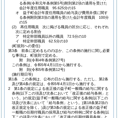
る条例
(令和元年条例第5号)
附則第2項の適用を受けた
会計年度任用職員 95.625分の15
オ
益子町会計年度任用職員の給与及び費用弁償に関す
る条例附則第3項の適用を受けた会計年度職員 100分
の15
(2)
再任用職員 次に掲げる職員の区分に応じ、それぞれ
次に定める割合
ア
特定幹部職員以外の職員 72.5分の10
イ
特定幹部職員 62.5分の10
(町規則への委任)
第3条
前条に定めるもののほか、この条例の施行に関し必要
な事項は、町規則で定める。
附
則
(令和4年
条例第27号)
この条例は、令和5年4月1日から施行する。
附
則
(令和5年
条例第12号)
(施行期日等)
第1条
この条例は、公布の日から施行する。
ただし、第2条
及び第4条の規定は、令和5年4月1日から施行する。
2
第1条の規定による改正後の益子町一般職の給与に関する
条例
(以下この項及び次条において「改正後の給与条例」と
いう。)
の規定
(益子町一般職の給与に関する条例
(以下この
項及び次条において「給与条例」という。)
第18条第2項の
改正規定を除く。)
及び第3条の規定による改正後の益子町
一般職の任期付職員の採用及び給与の特例に関する条例
(以
下この項及び次条において「改正後の任期付職員条例」と