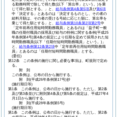
る勤務時間で除して得た数
(以下「算出率」という。)
を乗
じて得た額とする。」と、
給与条例第4条第5項
及び
第6項
中「決定する」とあるのは「決定するものとし、その者の
給料月額は、その者の受ける号給に応じた額に、算出率を
乗じて得た額とする」と、
給与条例第10条第2項第2号
中
「定年前再任用短時間勤務職員」とあるのは「益子町一般
職の任期付職員の採用及び給与の特例に関する条例
(平成25
年条例第4号)
第4条の規定により任期を定めて採用された短
時間勤務職員
(以下「任期付短時間勤務職員」という。)
」
と、
給与条例第12条第2項
中「定年前再任用短時間勤務職
員」とあるのは「任期付短時間勤務職員」とする。
(委任)
第12条
この条例の施行に関し必要な事項は、町規則で定め
る。
附
則
この条例は、公布の日から施行する。
附
則
(平成26年
条例第17号)
抄
(施行期日等)
第1条
この条例は、公布の日から施行する。
ただし、第2条
及び第3条並びに附則第4条及び第5条の規定は、平成27年4
月1日から施行する。
附
則
(平成28年
条例第5号)
(施行期日等)
第1条
この条例は、公布の日から施行する。
ただし、第2条