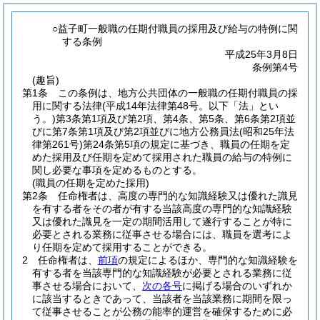
○益子町一般職の任期付職員の採用及び給与の特例に関
する条例
平成25年3月8日
条例第4号
(趣旨)
第1条
この条例は、地方公共団体の一般職の任期付職員の採
用に関する法律
(平成14年法律第48号。以下「法」とい
う。)
第3条第1項及び第2項、第4条、第5条、第6条第2項並
びに第7条第1項及び第2項並びに地方公務員法
(昭和25年法
律第261号)
第24条第5項の規定に基づき、職員の任期を定
めた採用及び任期を定めて採用された職員の給与の特例に
関し必要な事項を定めるものとする。
(職員の任期を定めた採用)
第2条
任命権者は、高度の専門的な知識経験又は優れた識見
を有する者をその者が有する当該高度の専門的な知識経験
又は優れた識見を一定の期間活用して遂行することが特に
必要とされる業務に従事させる場合には、職員を選考によ
り任期を定めて採用することができる。
2
任命権者は、
前項
の規定によるほか、専門的な知識経験を
有する者を当該専門的な知識経験が必要とされる業務に従
事させる場合において、
次の各号
に掲げる場合のいずれか
に該当するときであって、当該者を当該業務に期間を限っ
て従事させることが公務の能率的運営を確保するために必