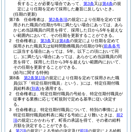
長することが必要な場合であって、
第3条
又は
第4条
の規
定により任期を定めて採用した趣旨に反しないとき。
(任期の更新)
第7条
任命権者は、
第2条各項
の規定により任期を定めて採
用された職員の任期が5年に満たない場合にあっては、あら
かじめ当該職員の同意を得て、採用した日から5年を超えな
い範囲内において、その任期を更新することができる。
2
任命権者は、
第3条
又は
第4条
の規定により任期を定めて
採用された職員又は短時間勤務職員の任期が3年
(
前条各号
に該当する場合にあっては、5年。以下この項において同
じ。)
に満たない場合にあっては、あらかじめ当該職員の同
意を得て、採用した日から3年を超えない範囲内において、
その任期を更新することができる。
(給与に関する特例)
第8条
第2条第1項
の規定により任期を定めて採用された職
員
(以下「特定任期付職員」という。)
には、特定任期付職
員給料表
(
別表
)
を適用する。
2
任命権者は、特定任期付職員の号給を、特定任期付職員が
従事する業務に応じて町規則で定める基準に従い決定す
る。
3
任命権者は、特定任期付職員について、特別の事情により
特定任期付職員給料表に掲げる号給により難いときは、
前2
項
の規定にかかわらず、町長の承認を得て、その者の給料
月額を決定することができる。
4
第2項
の規定による号給の決定及び
前項
の規定による給料