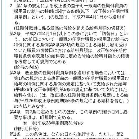
の規定は、平成28年4月1日から施行する。
2
第1条の規定による改正後の益子町一般職の任期付職員の
採用及び給与の特例に関する条例
(以下「改正後の任期付職
員条例」という。)
の規定は、平成27年4月1日から適用す
る。
(任期付職員に係る最高の号給を超える給料月額の切替え)
第2条
平成27年4月1日
(以下この条において「切替日」とい
う。)
の前日において一般職の任期付職員の採用及び給与の
特例に関する条例第8条第3項の規定による給料月額を受け
ていた職員の切替日における給料月額は、改正後の任期付
職員条例別表第1の給料表に定める号給の給料月額との権衡
を考慮して町規則で定める。
(給与の内払)
第3条
改正後の任期付職員条例を適用する場合においては、
第1条の規定による改正前の一般職の任期付職員の採用及び
給与の特例に関する条例の規定に基づいて支給された給与
(平成26年改正条例附則第5条の規定に基づいて支給された
給料を含む。)
は、改正後の任期付職員条例の規定による給
与
(平成26年改正条例附則第5条の規定による給料を含む。)
の内払とみなす。
第4条
前2条に定めるもののほか、この条例の施行に関し必
要な事項は、町規則で定める。
附
則
(平成28年
条例第31号)
抄
(施行期日等)
第1条
この条例は、公布の日から施行する。
ただし、第2