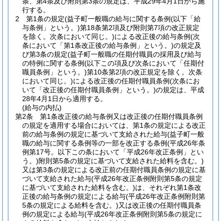
条、第4条及び附則第3条の規定は、平成29年4月1日から施
行する。
2
第1条の規定
(益子町一般職の給与に関する条例
(以下「給
与条例」という。)
第18条第2項及び附則第7項の改正規定
を除く。次条において同じ。)
による改正後の給与条例
(次
条において「第1条改正後の給与条例」という。)
の規定及
び第3条の規定
(益子町一般職の任期付職員の採用及び給与
の特例に関する条例
(以下この項及び次条において「任期付
職員条例」という。)
第10条第2項の改正規定を除く。次条
において同じ。)
による改正後の任期付職員条例
(次条にお
いて「改正後の任期付職員条例」という。)
の規定は、平成
28年4月1日から適用する。
(給与の内払)
第2条
第1条改正後の給与条例又は改正後の任期付職員条例
の規定を適用する場合においては、第1条の規定による改正
前の給与条例の規定に基づいて支給された給与
(益子町一般
職の給与に関する条例等の一部を改正する条例
(平成26年条
例第17号。以下この条において「平成26年改正条例」とい
う。)
附則第5条の規定に基づいて支給された給料を含む。)
又は第3条の規定による改正前の任期付職員条例の規定に基
づいて支給された給与
(平成26年改正条例附則第5条の規定
に基づいて支給された給料を含む。)
は、それぞれ第1条改
正後の給与条例の規定による給与
(平成26年改正条例附則第
5条の規定による給料を含む。)
又は改正後の任期付職員条
例の規定による給与
(平成26年改正条例附則第5条の規定に