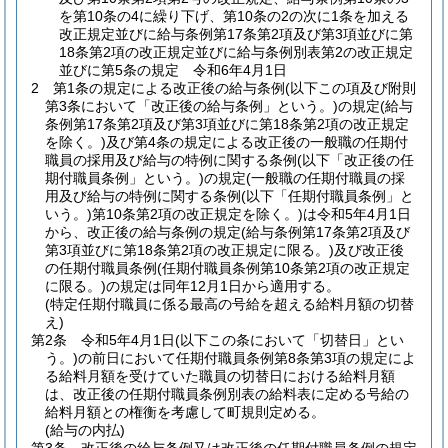
を第10条の4に繰り下げ、第10条の2の次に1条を加える
改正規定並びに給与条例第17条第2項及び第3項並びに第
18条第2項の改正規定並びに給与条例別表第2の改正規定
並びに第5条の規定 令和6年4月1日
2
第1条の規定による改正後の給与条例
(以下この項及び附則
第3条において「改正後の給与条例」という。)
の規定
(給与
条例第17条第2項及び第3項並びに第18条第2項の改正規定
を除く。)
及び第4条の規定による改正後の一般職の任期付
職員の採用及び給与の特例に関する条例
(以下「改正後の任
期付職員条例」という。)
の規定
(一般職の任期付職員の採
用及び給与の特例に関する条例
(以下「任期付職員条例」と
いう。)
第10条第2項の改正規定を除く。)
は令和5年4月1日
から、改正後の給与条例の規定
(給与条例第17条第2項及び
第3項並びに第18条第2項の改正規定に限る。)
及び改正後
の任期付職員条例
(任期付職員条例第10条第2項の改正規定
に限る。)
の規定は同年12月1日から適用する。
(特定任期付職員に係る最高の号給を超える給料月額の切替
え)
第2条
令和5年4月1日
(以下この条において「切替日」とい
う。)
の前日において任期付職員条例第8条第3項の規定によ
る給料月額を受けていた職員の切替日における給料月額
は、改正後の任期付職員条例別表の給料表に定める号給の
給料月額との権衡を考慮して町規則定める。
(給与の内払)