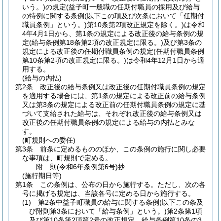
いう。)
の規定
(益子町一般職の任期付職員の採用及び給与
の特例に関する条例
(以下この項及び次条において「任期付
職員条例」という。)
第10条第2項改正規定を除く。)
は令和
4年4月1日から、第1条の規定による改正後の給与条例の規
定
(給与条例第18条第2項の改正規定に限る。)
及び第3条の
規定による改正後の任期付職員条例の規定
(任期付職員条例
第10条第2項の改正規定に限る。)
は令和4年12月1日から適
用する。
(給与の内払)
第2条
改正後の給与条例又は改正後の任期付職員条例の規定
を適用する場合には、第1条の規定による改正前の給与条例
又は第3条の規定による改正前の任期付職員条例の規定に基
づいて支給された給与は、それぞれ改正後の給与条例又は
改正後の任期付職員条例の規定による給与の内払とみな
す。
(町規則への委任)
第3条
前条に定めるもののほか、この条例の施行に関し必要
な事項は、町規則で定める。
附
則
(令和6年
条例第6号)
抄
(施行期日等)
第1条
この条例は、公布の日から施行する。
ただし、次の各
号に掲げる規定は、当該各号に定める日から施行する。
(1)
第2条中益子町職員の給与に関する条例
(以下この条及
び附則第3条において「給与条例」という。)
第2条第1項
及び第10条第2項第2号の改正規定、給与条例第10条の3