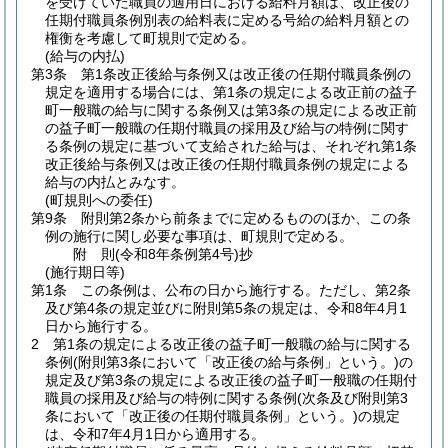
を受けていた職員の適用日における給料月額は、改正後の
任期付職員条例別表の給料表に定める号給の給料月額との
権衡を考慮して町規則で定める。
(給与の内払)
第3条
第1条改正後給与条例又は改正後の任期付職員条例の
規定を適用する場合には、第1条の規定による改正前の益子
町一般職の給与に関する条例又は第3条の規定による改正前
の益子町一般職の任期付職員の採用及び給与の特例に関す
る条例の規定に基づいて支給された給与は、それぞれ第1条
改正後給与条例又は改正後の任期付職員条例の規定による
給与の内払とみなす。
(町規則への委任)
第9条
附則第2条から前条までに定めるもののほか、この条
例の施行に関し必要な事項は、町規則で定める。
附
則
(令和8年
条例第4号)
抄
(施行期日等)
第1条
この条例は、公布の日から施行する。
ただし、第2条
及び第4条の規定並びに附則第5条の規定は、令和8年4月1
日から施行する。
2
第1条の規定による改正後の益子町一般職の給与に関する
条例
(附則第3条において「改正後の給与条例」という。)
の
規定及び第3条の規定による改正後の益子町一般職の任期付
職員の採用及び給与の特例に関する条例
(次条及び附則第3
条において「改正後の任期付職員条例」という。)
の規定
は、令和7年4月1日から適用する。