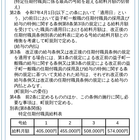
(特定任期付職員に係る最高の号給を超える給料月額の切替
え)
第2条
令和7年4月1日
(以下この条において「適用日」とい
う。)
の前日において益子町一般職の任期付職員の採用及び
給与の特例に関する条例第8条第3項の規定による給料月額
を受けていた職員の適用日における給料月額は、改正後の
任期付職員条例別表の給料表に定める号給の給料月額との
権衡を考慮して町規則で定める。
(給与の内払)
第3条
改正後の給与条例又は改正後の任期付職員条例の規定
を適用する場合には、第1条の規定による改正前の益子町一
般職の給与に関する条例又は第3条の規定による改正前の益
子町一般職の任期付職員の採用及び給与の特例に関する条
例の規定に基づいて支給された給与は、それぞれ改正後の
給与条例又は改正後の任期付職員条例の規定による給与の
内払とみなす。
(町規則への委任)
第4条
前2条に定めるもののほか、この条例の施行に関し必
要な事項は、町規則で定める。
別表
(第8条関係)
特定任期付職員給料表
号給
1
2
3
4
給料月額
405,000円
455,000円
508,000円
574,000円