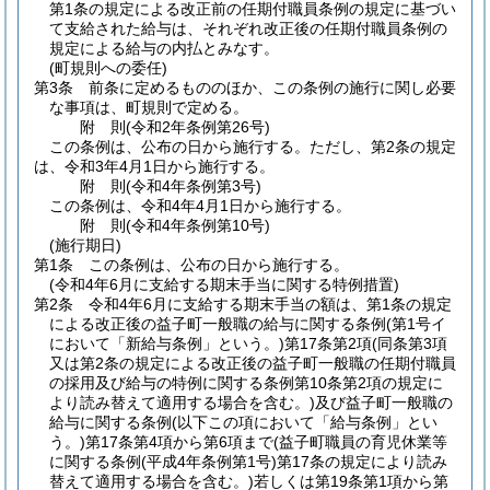
第1条の規定による改正前の任期付職員条例の規定に基づい
て支給された給与は、それぞれ改正後の任期付職員条例の
規定による給与の内払とみなす。
(町規則への委任)
第3条
前条に定めるもののほか、この条例の施行に関し必要
な事項は、町規則で定める。
附
則
(令和2年
条例第26号)
この条例は、公布の日から施行する。
ただし、第2条の規定
は、令和3年4月1日から施行する。
附
則
(令和4年
条例第3号)
この条例は、令和4年4月1日から施行する。
附
則
(令和4年
条例第10号)
(施行期日)
第1条
この条例は、公布の日から施行する。
(令和4年6月に支給する期末手当に関する特例措置)
第2条
令和4年6月に支給する期末手当の額は、第1条の規定
による改正後の益子町一般職の給与に関する条例
(第1号イ
において「新給与条例」という。)
第17条第2項
(同条第3項
又は第2条の規定による改正後の益子町一般職の任期付職員
の採用及び給与の特例に関する条例第10条第2項の規定に
より読み替えて適用する場合を含む。)
及び益子町一般職の
給与に関する条例
(以下この項において「給与条例」とい
う。)
第17条第4項から第6項まで
(益子町職員の育児休業等
に関する条例
(平成4年条例第1号)
第17条の規定により読み
替えて適用する場合を含む。)
若しくは第19条第1項から第