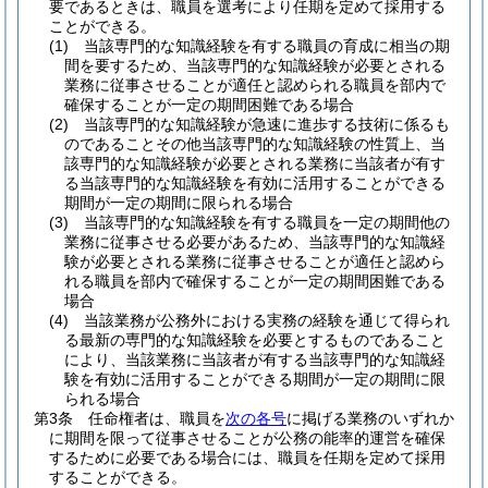
要であるときは、職員を選考により任期を定めて採用する
ことができる。
(1)
当該専門的な知識経験を有する職員の育成に相当の期
間を要するため、当該専門的な知識経験が必要とされる
業務に従事させることが適任と認められる職員を部内で
確保することが一定の期間困難である場合
(2)
当該専門的な知識経験が急速に進歩する技術に係るも
のであることその他当該専門的な知識経験の性質上、当
該専門的な知識経験が必要とされる業務に当該者が有す
る当該専門的な知識経験を有効に活用することができる
期間が一定の期間に限られる場合
(3)
当該専門的な知識経験を有する職員を一定の期間他の
業務に従事させる必要があるため、当該専門的な知識経
験が必要とされる業務に従事させることが適任と認めら
れる職員を部内で確保することが一定の期間困難である
場合
(4)
当該業務が公務外における実務の経験を通じて得られ
る最新の専門的な知識経験を必要とするものであること
により、当該業務に当該者が有する当該専門的な知識経
験を有効に活用することができる期間が一定の期間に限
られる場合
第3条
任命権者は、職員を
次の各号
に掲げる業務のいずれか
に期間を限って従事させることが公務の能率的運営を確保
するために必要である場合には、職員を任期を定めて採用
することができる。