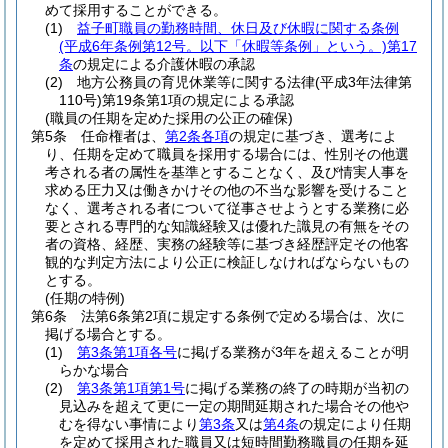
めて採用することができる。
(1)
益子町職員の勤務時間、休日及び休暇に関する条例
(平成6年条例第12号。以下「休暇等条例」という。)
第17
条
の規定による介護休暇の承認
(2)
地方公務員の育児休業等に関する法律
(平成3年法律第
110号)
第19条第1項の規定による承認
(職員の任期を定めた採用の公正の確保)
第5条
任命権者は、
第2条各項
の規定に基づき、選考によ
り、任期を定めて職員を採用する場合には、性別その他選
考される者の属性を基準とすることなく、及び情実人事を
求める圧力又は働きかけその他の不当な影響を受けること
なく、選考される者について従事させようとする業務に必
要とされる専門的な知識経験又は優れた識見の有無をその
者の資格、経歴、実務の経験等に基づき経歴評定その他客
観的な判定方法により公正に検証しなければならないもの
とする。
(任期の特例)
第6条
法第6条第2項に規定する条例で定める場合は、次に
掲げる場合とする。
(1)
第3条第1項各号
に掲げる業務が3年を超えることが明
らかな場合
(2)
第3条第1項第1号
に掲げる業務の終了の時期が当初の
見込みを超えて更に一定の期間延期された場合その他や
むを得ない事情により
第3条
又は
第4条
の規定により任期
を定めて採用された職員又は短時間勤務職員の任期を延