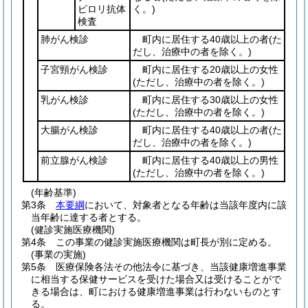
ピロリ抗体
く。)
検査
肺がん検診
町内に居住する40歳以上の者
(た
だし、治療中の者を除く。)
子宮頸がん検診
町内に居住する20歳以上の女性
(ただし、治療中の者を除く。)
乳がん検診
町内に居住する30歳以上の女性
(ただし、治療中の者を除く。)
大腸がん検診
町内に居住する40歳以上の者
(た
だし、治療中の者を除く。)
前立腺がん検診
町内に居住する40歳以上の男性
(ただし、治療中の者を除く。)
(年齢基準)
第3条
本要綱
において、対象者となる年齢は当該年度内に該
当年齢に達する者とする。
(健診実施医療機関)
第4条
この事業の健診実施医療機関は町長が別に定める。
(事業の実施)
第5条
医療保険各法その他法令に基づき、当該健康増進事業
に相当する保健サービスを受けた場合又は受けることがで
きる場合は、町における健康増進事業は行わないものとす
る。