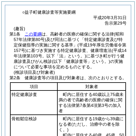
○益子町健康診査等実施要綱
平成20年3月31日
告示第29号
(趣旨)
第1条
この要綱
は、高齢者の医療の確保に関する法律
(昭和
57年法律第80号)
及び同法に基づく「特定健康診査及び特
定保健指導の実施に関する基準」
(平成19年厚生労働省令第
157号)
に基づき実施する特定健康診査、健康増進法
(平成14
年法律第103号。以下「法」という。)
に基づき町が行う健
康診査及びがん検診
(以下「健康診査等」という。)
の実施
について必要な事項を定めるものとする。
(検診項目及び対象者)
第2条
健康診査等の項目及び対象者は、次のとおりとする。
項目
対象者
特定健康診査
町内に居住する40歳以上75歳未
満の者で高齢者の医療の確保に関
する法律第7条第4項第3号の加入
者
骨粗鬆症検診
町内に居住する19歳から39歳に
なる者
(ただし、治療中の者を除
く。)
町内に居住する40歳、45歳、50