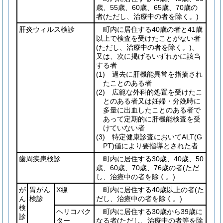
歳、55歳、60歳、65歳、70歳の
者
(ただし、治療中の者を除く。)
肝炎ウィルス検診
町内に居住する40歳の者と41歳
以上で検査を受けたことがない者
(ただし、治療中の者を除く。)
、
又は、次に掲げるいずれかに該当
する者
(1)
過去に肝機能異常を指摘され
たことのある者
(2)
広範な外科的処置を受けたこ
とのある者又は妊婦・分娩時に
多量に出血したことのある者で
あって定期的に肝機能検査を受
けていない者
(3)
特定健康診査においてALT
(G
PT)
値により要指導とされた者
歯周疾患検診
町内に居住する30歳、40歳、50
歳、60歳、70歳、76歳の者
(ただ
し、治療中の者を除く。)
が
胃がん
X線
町内に居住する40歳以上の者
(た
ん
検診
だし、治療中の者を除く。)
検
ヘリコバク
町内に居住する30歳から39歳に
診
ター
なる者
(ただし、治療中の者等を除