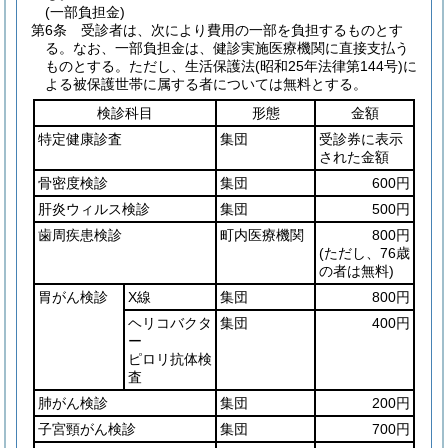
(一部負担金)
第6条
受診者は、次により費用の一部を負担するものとす
る。
なお、一部負担金は、健診実施医療機関に直接支払う
ものとする。
ただし、生活保護法
(昭和25年法律第144号)
に
よる被保護世帯に属する者については無料とする。
検診科目
形態
金額
特定健康診査
集団
受診券に表示
された金額
骨密度検診
集団
600円
肝炎ウィルス検診
集団
500円
歯周疾患検診
町内医療機関
800円
(ただし、76歳
の者は無料)
胃がん検診
X線
集団
800円
ヘリコバクタ
集団
400円
ー
ピロリ抗体検
査
肺がん検診
集団
200円
子宮頸がん検診
集団
700円