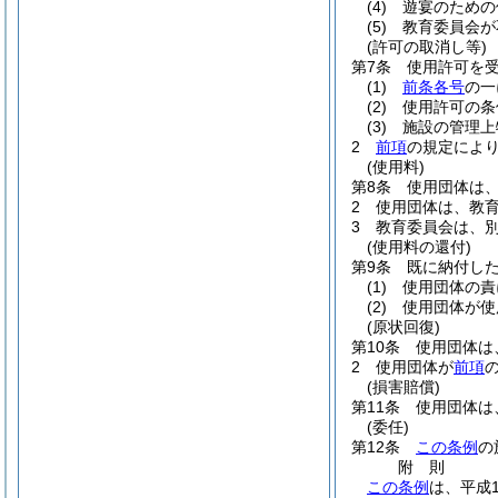
(4)
遊宴のための
(5)
教育委員会が
(許可の取消し等)
第7条
使用許可を
(1)
前条各号
の一
(2)
使用許可の条
(3)
施設の管理上
2
前項
の規定によ
(使用料)
第8条
使用団体は
2
使用団体は、教
3
教育委員会は、
(使用料の還付)
第9条
既に納付し
(1)
使用団体の責
(2)
使用団体が使
(原状回復)
第10条
使用団体は
2
使用団体が
前項
(損害賠償)
第11条
使用団体は
(委任)
第12条
この条例
の
附
則
この条例
は、平成