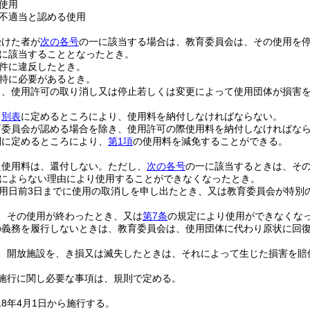
使用
不適当と認める使用
受けた者が
次の各号
の一に該当する場合は、教育委員会は、その使用を
に該当することとなったとき。
件に違反したとき。
特に必要があるとき。
り、使用許可の取り消し又は停止若しくは変更によって使用団体が損害
、
別表
に定めるところにより、使用料を納付しなければならない。
育委員会が認める場合を除き、使用許可の際使用料を納付しなければな
別に定めるところにより、
第1項
の使用料を減免することができる。
た使用料は、還付しない。
ただし、
次の各号
の一に該当するときは、そ
によらない理由により使用することができなくなったとき。
用日前3日までに使用の取消しを申し出たとき、又は教育委員会が特別
、その使用が終わったとき、又は
第7条
の規定により使用ができなくな
の義務を履行しないときは、教育委員会は、使用団体に代わり原状に回
、開放施設を、き損又は滅失したときは、それによって生じた損害を賠
施行に関し必要な事項は、規則で定める。
18年4月1日から施行する。