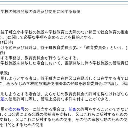
中学校の施設開放の管理及び使用に関する条例
、益子町立小中学校の施設を学校教育に支障のない範囲で社会体育の推
う。)
に関して必要な事項を定めることを目的とする。
び日時)
おける範囲及び日時は、益子町教育委員会
(以下「教育委員会」という。)
任)
関する事務は、教育委員会が行うものとする。
、学校施設を開放した場合において、当該開放に伴う学校施設の管理責
承認)
使用しようとする者は、益子町内に在住又は在勤若しくは在学する者で1
て、あらかじめ学校開放施設使用団体の登録を教育委員会に申請し、承
使用しようとする場合は、あらかじめ教育委員会の許可を得なければな
前項
の使用許可に際し、管理上必要な条件を付すことができる。
使用が
次の各号
の一に該当する場合は、
前条
の許可をすることができな
しくは公選による公職の候補者を支持し、又はこれらに反対するための
支持し、又はこれに反対するための使用、その他の宗教活動のための使
を目的とするための使用