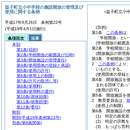
益子町立小中学校の施設開放の管理及び
使用に関する条例
○益子町立小
平成17年9月26日 条例第22号
(目的)
(平成19年4月1日施行)
第1条
この条例
は
「学校開放」とい
条項目次
沿革
(学校開放の範囲及
本則
第2条
学校開放に
第1条
(目的)
(開放施設の管理責
第2条
(学校開放の範囲及び日時)
第3条
学校開放に
第3条
(開放施設の管理責任)
2
この条例
により
第4条
(使用団体の登録と承認)
いものとする。
第5条
(使用の許可)
(使用団体の登録と
第6条
(使用上の制限)
第4条
開放施設を
第7条
(許可の取消し等)
まれる団体であっ
第8条
(使用料)
(使用の許可)
第9条
(使用料の還付)
第5条
開放施設を
第10条
(原状回復)
2
教育委員会は、
第11条
(損害賠償)
(使用上の制限)
第12条
(委任)
第6条
開放施設の
附則
(1)
特定の政党若
附則
(平成19年条例第13号)
(2)
特定の宗教を
別表
(第8条関係)
(3)
もっぱら営利