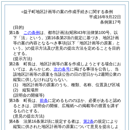
○益子町地区計画等の案の作成手続きに関する条例
平成16年9月22日
条例第17号
(目的)
第1条
この条例
は、都市計画法
(昭和43年法律第100号。以
下「法」という。)
第16条第2項の規定に基づき、地区計画
等の案の内容となるべき事項
(以下「地区計画等の原案」と
いう。)
の提示方法及び意見の提出方法を定めることを目的
とする。
(提示方法)
第2条
町長は、地区計画等の案を作成しようとする場合にお
いては、あらかじめ、
次の各号
に掲げる事項を公告し、当
該地区計画等の原案を当該公告の日の翌日から2週間公衆の
縦覧に供しなければならない。
(1)
地区計画等の原案のうち、種類、名称、位置及び区域
(2)
縦覧場所
(説明会の開催等)
第3条
町長は、
前条
に定めるもののほか、必要があると認め
るときは、説明会の開催、広報紙への掲載等の措置を講ず
るものとする。
(意見の提出方法)
第4条
法第16条第2項に規定する者は、
第2条
の規定により
縦覧に供された地区計画等の原案について意見を提出しよ