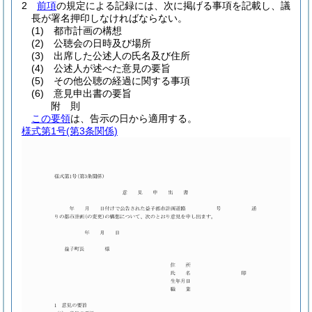
2
前項
の規定による記録には、次に掲げる事項を記載し、議
長が署名押印しなければならない。
(1)
都市計画の構想
(2)
公聴会の日時及び場所
(3)
出席した公述人の氏名及び住所
(4)
公述人が述べた意見の要旨
(5)
その他公聴の経過に関する事項
(6)
意見申出書の要旨
附
則
この要領
は、告示の日から適用する。
様式第1号
(第3条関係)