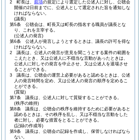
2
町長は、
前項
の規定により選定した公述人に対し、公聴会
開催の2日前までに、公述人として選定された旨を通知しな
ければならない。
(議長)
第5条
公聴会は、町長又は町長の指名する職員が議長とな
り、これを主宰する。
(公述人の発言)
第6条
公述人が発言しようとするときは、議長の許可を得な
ければならない。
2
議長は、公述人の発言が意見を聞こうとする案件の範囲を
こえたとき、又は公述人に不穏当な言動があったときは、
公述人に対しその発言を中止させ、又は公述人を退場させ
ることができる。
3
議長は、公聴会の運営上必要があると認めるときは、公述
人の発言時間を定め、又は公述人の発言の順序を定めるこ
とができる。
(質疑)
第7条
議長は、公述人に対して質疑することができる。
(秩序の維持)
第8条
議長は、公聴会の秩序を維持するために必要があると
認めるときは、その秩序を乱し、又は不穏当な言動をした
者に対し、必要な措置をとることができる。
(記録の作成等)
第9条
議長は、公聴会の記録を作成し、保管しなければなら
ない。