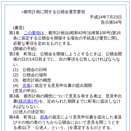
○都市計画に関する公聴会運営要領
平成14年7月23日
告示第54号
(趣旨)
第1条
この要領
は、都市計画法
(昭和43年法律第100号)
第16
条に規定する公聴会を開催する場合の手続及び運営に関し
必要な事項を定めるものとする。
(開催の手続)
第2条
町長は、公聴会を開催しようとするときは、公聴会開
催の日の14日前までに、次の事項を公告しなければならな
い。
(1)
公聴会の日時
(2)
公聴会の場所
(3)
都市計画の構想
(4)
次条
に規定する意見申出書の提出期限
(意見の申出)
第3条
都市計画の構想について意見を有する者は、意見申出
書
(
様式第1号
)
を、定められた期限までに町長に提出しなけ
ればならない。
(公述人の決定等)
第4条
町長は、
前条
の規定により意見申出書を提出した者及
びその他の者のうちから公聴会において意見を聞こうとす
る者
(以下「公述人」という。)
を選定するものとする。