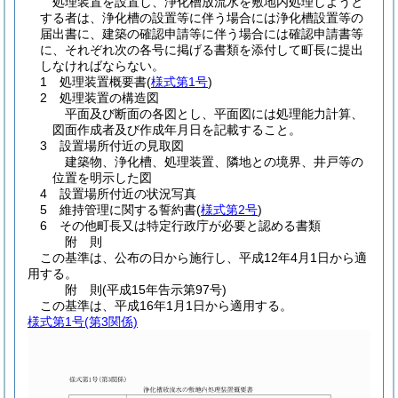
処理装置を設置し、浄化槽放流水を敷地内処理しようと
する者は、浄化槽の設置等に伴う場合には浄化槽設置等の
届出書に、建築の確認申請等に伴う場合には確認申請書等
に、それぞれ次の各号に掲げる書類を添付して町長に提出
しなければならない。
1 処理装置概要書
(
様式第1号
)
2 処理装置の構造図
平面及び断面の各図とし、平面図には処理能力計算、
図面作成者及び作成年月日を記載すること。
3 設置場所付近の見取図
建築物、浄化槽、処理装置、隣地との境界、井戸等の
位置を明示した図
4 設置場所付近の状況写真
5 維持管理に関する誓約書
(
様式第2号
)
6 その他町長又は特定行政庁が必要と認める書類
附
則
この基準は、公布の日から施行し、平成12年4月1日から適
用する。
附
則
(平成15年
告示第97号)
この基準は、平成16年1月1日から適用する。
様式第1号
(第3関係)