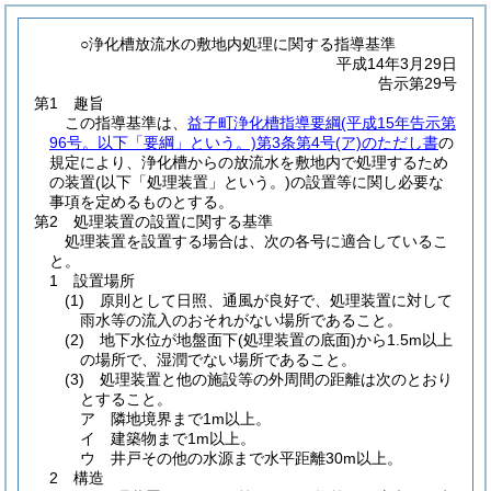
○浄化槽放流水の敷地内処理に関する指導基準
平成14年3月29日
告示第29号
第1 趣旨
この指導基準は、
益子町浄化槽指導要綱
(平成15年告示第
96号。以下「要綱」という。)
第3条第4号
(ア)
のただし書
の
規定により、浄化槽からの放流水を敷地内で処理するため
の装置
(以下「処理装置」という。)
の設置等に関し必要な
事項を定めるものとする。
第2 処理装置の設置に関する基準
処理装置を設置する場合は、次の各号に適合しているこ
と。
1 設置場所
(1)
原則として日照、通風が良好で、処理装置に対して
雨水等の流入のおそれがない場所であること。
(2)
地下水位が地盤面下
(処理装置の底面)
から1.5m以上
の場所で、湿潤でない場所であること。
(3)
処理装置と他の施設等の外周間の距離は次のとおり
とすること。
ア 隣地境界まで1m以上。
イ 建築物まで1m以上。
ウ 井戸その他の水源まで水平距離30m以上。
2 構造