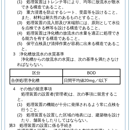
(1)
処理装置はトレンチ等により、均等に放流水が散水
できる構造であること。
(2)
重力浸透を防止するシート、受皿等を設けること。
また、材料は耐久性のあるものとすること。
(3)
処理装置の流入部及び末端部には、原則として水位
を点検できる桝等を設ける構造であること。
(4)
処理装置は浄化槽の放流水の水量を適正に処理でき
る能力を有する構造であること。
(5)
保守点検及び清掃作業が容易に出来る構造であるこ
と。
3 浄化槽放流水の水質基準
浄化槽からの放流水の水質は、次の基準を満たさなけ
ればならない。
区分
BOD
合併処理浄化槽
日間平均値20mg／l以下
4 その他の留意事項
処理装置の設置者
(管理者)
は、次の事項に留意するこ
と。
(1)
処理装置の機能が十分に発揮されるよう常に点検を
行うこと。
(2)
処理装置を設置した区域の地表には、建築物を設け
たり、舗装をしたりしてはならない。
第3 処理装置の設置に係る手続き