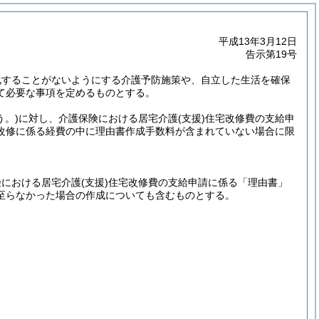
平成13年3月12日
告示第19号
化することがないようにする介護予防施策や、自立した生活を確保
て必要な事項を定めるものとする。
う。)
に対し、介護保険における居宅介護
(支援)
住宅改修費の支給申
改修に係る経費の中に理由書作成手数料が含まれていない場合に限
険における居宅介護
(支援)
住宅改修費の支給申請に係る「理由書」
至らなかった場合の作成についても含むものとする。