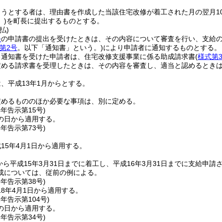
ようとする者は、理由書を作成した当該住宅改修が着工された月の翌月1
)
を町長に提出するものとする。
払)
条
の申請書の提出を受けたときは、その内容について審査を行い、支給
第2号
。以下「通知書」という。)
により申請者に通知するものとする。
る通知書を受けた申請者は、住宅改修支援事業に係る助成請求書
(
様式第
定める請求書を受理したときは、その内容を審査し、適当と認めるとき
、平成13年1月からとする。
定めるもののほか必要な事項は、別に定める。
4年
告示第15号)
の日から適用する。
5年
告示第73号)
15年4月1日から適用する。
日から平成15年3月31日までに着工し、平成16年3月31日までに支給
成については、従前の例による。
8年
告示第38号)
8年4月1日から適用する。
2年
告示第104号)
の日から適用する。
7年
告示第34号)