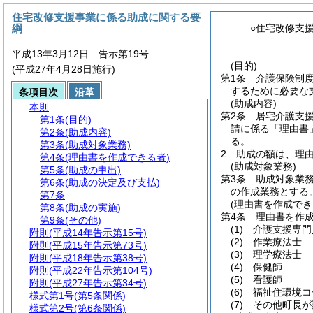
住宅改修支援事業に係る助成に関する要
綱
○住宅改修支
平成13年3月12日 告示第19号
(目的)
(平成27年4月28日施行)
第1条
介護保険制
するために必要な
条項目次
沿革
(助成内容)
本則
第2条
居宅介護支
第1条
(目的)
請に係る「理由書
第2条
(助成内容)
る。
第3条
(助成対象業務)
2
助成の額は、理由
第4条
(理由書を作成できる者)
(助成対象業務)
第5条
(助成の申出)
第3条
助成対象業
第6条
(助成の決定及び支払)
の作成業務とする
第7条
(理由書を作成でき
第8条
(助成の実施)
第4条
理由書を作
第9条
(その他)
(1)
介護支援専門
附則
(平成14年告示第15号)
(2)
作業療法士
附則
(平成15年告示第73号)
(3)
理学療法士
附則
(平成18年告示第38号)
(4)
保健師
附則
(平成22年告示第104号)
(5)
看護師
附則
(平成27年告示第34号)
(6)
福祉住環境コ
様式第1号
(第5条関係)
(7)
その他町長が
様式第2号
(第6条関係)