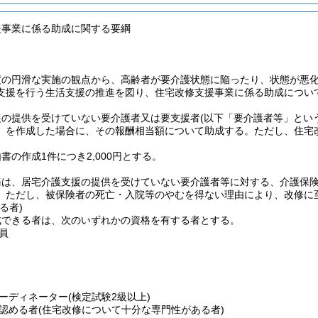
援事業に係る助成に関する要綱
度の円滑な実施の観点から、高齢者が要介護状態に陥ったり、状態が悪
支援を行う生活支援の推進を図り、住宅改修支援事業に係る助成につい
援の提供を受けていない要介護者又は要支援者
(以下「要介護者等」とい
」を作成した場合に、その報酬相当額について助成する。
ただし、住宅
書の作成1件につき2,000円とする。
務は、居宅介護支援の提供を受けていない要介護者等に対する、介護保
。
ただし、被保険者の死亡・入院等のやむを得ない理由により、改修に
る者)
成できる者は、次のいずれかの資格を有する者とする。
員
ーディネーター
(検定試験2級以上)
認める者
(住宅改修について十分な専門性がある者)