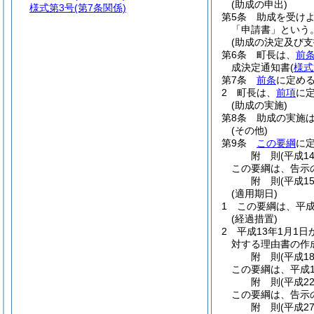
(助成の申出)
様式第3号
(第7条関係)
第5条
助成を受け
「申請書」という。
(助成の決定及び支
第6条
町長は、
前
成決定通知書
(
様式
第7条
前条
に定め
2
町長は、
前項
に
(助成の実施)
第8条
助成の実施は
(その他)
第9条
この要綱
に
附
則
(平成1
この要綱は、告示
附
則
(平成1
(適用期日)
1
この要綱は、平成
(経過措置)
2
平成13年1月1
対する理由書の作
附
則
(平成1
この要綱は、平成1
附
則
(平成2
この要綱は、告示
附
則
(平成2