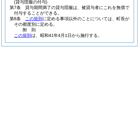
(貸与団服の付与)
第7条
貸与期間満了の貸与団服は、被貸与者にこれを無償で
付与することができる。
第8条
この規則
に定める事項以外のことについては、町長が
その都度別に定める。
附
則
この規則
は、昭和41年4月1日から施行する。