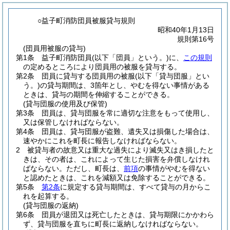
○益子町消防団員被服貸与規則
昭和40年1月13日
規則第16号
(団員用被服の貸与)
第1条
益子町消防団員
(以下「団員」という。)
に、
この規則
の定めるところにより団員用の被服を貸与する。
第2条
団員に貸与する団員用の被服
(以下「貸与団服」とい
う。)
の貸与期間は、3箇年とし、やむを得ない事情がある
ときは、貸与の期間を伸縮することができる。
(貸与団服の使用及び保管)
第3条
団員は、貸与団服を常に適切な注意をもって使用し、
又は保管しなければならない。
第4条
団員は、貸与団服が盗難、遺失又は損傷した場合は、
速やかにこれを町長に報告しなければならない。
2
被貸与者の故意又は重大な過失により滅失又はき損したと
きは、その者は、これによって生じた損害を弁償しなけれ
ばならない。
ただし、町長は、
前項
の事情がやむを得ない
と認めたときは、これを減額又は免除することができる。
第5条
第2条
に規定する貸与期間は、すべて貸与の月からこ
れを起算する。
(貸与団服の返納)
第6条
団員が退団又は死亡したときは、貸与期限にかかわら
ず、貸与団服を直ちに町長に返納しなければならない。