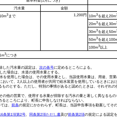
基本料金
(1月につき)
汚水量
金額
3
1,200円
3
10m
まで
10m
を超え20m
3
20m
を超え30m
3
30m
を超え50m
3
50m
を超え100
3
100m
以上
3
1m
につき
除した汚水量の認定は、
次の各号
に定めるところによる。
した場合は、水道の使用水量とする。
水を使用した場合は、その使用水量とし、当該使用水量は、用途、営業
において、2人以上の使用者が共同で給水装置を使用しているときにお
るものとする。
ただし、特別の事情があると認めたときは、それぞれの
その他の営業で、使用する水量が排除する汚水の量と著しく異なるもの
めるところにより、町長に申告しなければならない。
いては、
前条
の規定にかかわらず、町長は、当該申告事項を勘案してそ
16条第1項第2号
、
同条第2項ただし書
及び
前条第2項
の規定による認定