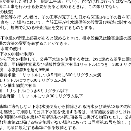
長が指定した者
(以下「指定工事店」という。)
でなければ行ってはなら
者に工事を行わせる必要があると認めるときは、この限りでない。
の検査)
の新設等を行った者は、その工事が完了した日から5日以内にその旨を町
検査をした場合において、当該工事が排水設備等の設置及び構造に関す
対し、規則で定める検査済証を交付するものとする。
共下水道の管理上必要があると認めるときは、排水設備又は除害施設の
用の方法の変更を命ずることができる。
下水道の使用
下水の排除の制限)
から下水を排除して、公共下水道を使用する者は、次に定める基準に適
窒素、亜硝酸性窒素及び硝酸性窒素含有量1リットルにつき 380ミリ
度 水素指数5を超え9未満
素要求量 1リットルにつき5日間に600ミリグラム未満
1リットルにつき600ミリグラム未満
サン抽出物質含有量
量 1リットルにつき5ミリグラム以下
類含有量 1リットルにつき30ミリグラム以下
基準に適合しない下水
(水洗便所から排除される汚水及び法第12条の2
を継続して排除して公共下水道を使用する者は、除害施設を設けなけれ
令
(昭和34年政令第147号)
第9条の4第1項各号に掲げる物質
(ただし、
号)
別表第2に掲げる特定施設がない場合にあっては同項第33号を除く。)
は、同項に規定する基準に係る数値とする。