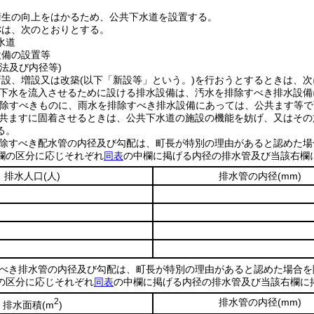
衛生の向上をはかるため、公共下水道を設置する。
称は、次のとおりとする。
水道
設備の設置等
法及び内径等)
新設、増設又は改築
(以下「新設等」という。)
を行おうとするときは、次
下水を流入させるために設ける排水設備は、汚水を排除すべき排水設備
除すべきものに、雨水を排除すべき排水設備にあっては、公共ます等で
共ますに固着させるときは、公共下水道の施設の機能を妨げ、又はその
る。
除すべき配水管の内径及び勾配は、町長が特別の理由があると認めた場
欄の区分に応じそれぞれ
同表
の中欄に掲げる内径の排水管及び当該右欄
排水人口
(人)
排水管の内径
(mm)
べき排水管の内径及び勾配は、町長が特別の理由があると認めた場合を
の区分に応じそれぞれ
同表
の中欄に掲げる内径の排水管及び当該右欄に
2
排水管の内径
(mm)
排水面積
(m
)