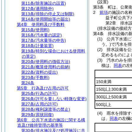
(設置)
第11条
(除害施設の設置)
第3条
町は、公衆
第12条
(適用除外)
2
前項
の施設の名
第13条
(排除の停止又は制限)
益子町公共下
第14条
(使用開始等の届出)
第2章
排水
第4章
使用料及び手数料
(排水設備の接続方
第15条
(使用料)
第4条
排水設備の
第16条
(汚水量の認定)
(1)
公共下水道に
第17条
(汚水量等の申告)
う。)
で汚水を排
第18条
(計量装置)
(2)
排水設備を公
第19条
(特別な場合における使用料
定めるものによ
の算定)
(3)
汚水のみを排
第20条
(使用料の徴収方法)
積は、
同表
の左
第21条
(概算使用料の前納)
第22条
(資料の提出)
第23条
(手数料)
150未満
第24条
第5章
行為及び占用の許可
150以上300未満
第25条
(行為の許可)
300以上500未満
第26条
(許可を要しない軽微な変更)
第27条
(占用の許可)
500以上
第28条
(権利譲渡等の禁止)
(4)
雨水を排除す
第29条
(原状回復)
は、
同表
の左欄
第6章
公共下水道の施設に関する構
造及び維持管理の基準等
第30条
(排水施設及び処理施設に共