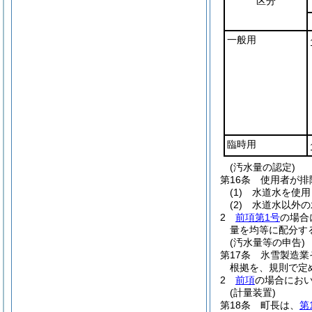
区分
一般用
臨時用
(汚水量の認定)
第16条
使用者が排
(1)
水道水を使用
(2)
水道水以外の
2
前項第1号
の場合
量を均等に配分す
(汚水量等の申告)
第17条
氷雪製造業
根拠を、規則で定
2
前項
の場合にお
(計量装置)
第18条
町長は、
第