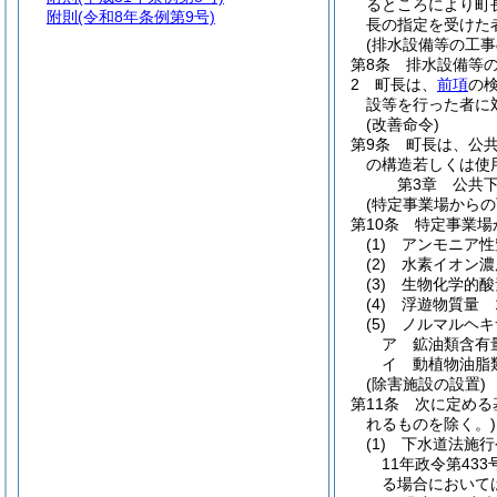
るところにより町
附則
(令和8年条例第9号)
長の指定を受けた
(排水設備等の工事
第8条
排水設備等
2
町長は、
前項
の
設等を行った者に
(改善命令)
第9条
町長は、公
の構造若しくは使
第3章
公共
(特定事業場からの
第10条
特定事業場
(1)
アンモニア性
(2)
水素イオン濃
(3)
生物化学的酸
(4)
浮遊物質量 
(5)
ノルマルヘキ
ア
鉱油類含有
イ
動植物油脂
(除害施設の設置)
第11条
次に定める
れるものを除く。)
(1)
下水道法施行
11年政令第433
る場合において