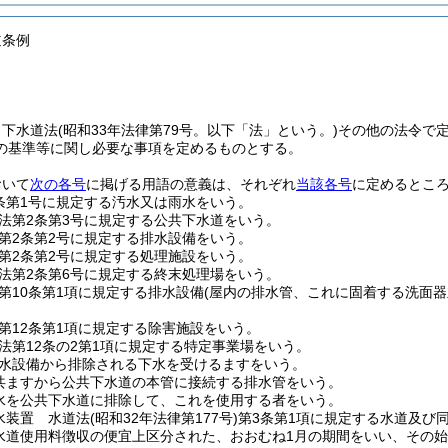
道条例
、下水道法
(昭和33年法律第79号。以下「法」という。)
その他の法令で
の基準等に関し必要な事項を定めるものとする。
おいて
次の各号
に掲げる用語の意義は、それぞれ
当該各号
に定めるとこ
条第1号に規定する汚水又は雨水をいう。
法第2条第3号に規定する公共下水道をいう。
第2条第2号に規定する排水設備をいう。
第2条第2号に規定する処理施設をいう。
法第2条第6号に規定する終末処理場をいう。
第10条第1項に規定する排水設備
(屋内の排水管、これに固着する洗面
第12条第1項に規定する除害施設をいう。
法第12条の2第1項に規定する特定事業場をいう。
水設備から排除される下水を受けるますをいう。
共ますから公共下水道の本管に接続する排水管をいう。
水を公共下水道に排除して、これを使用する者をいう。
水装置 水道法
(昭和32年法律第177号)
第3条第1項に規定する水道及び
水道使用料徴収の便宜上区分された、おおむね1月の期間をいい、その