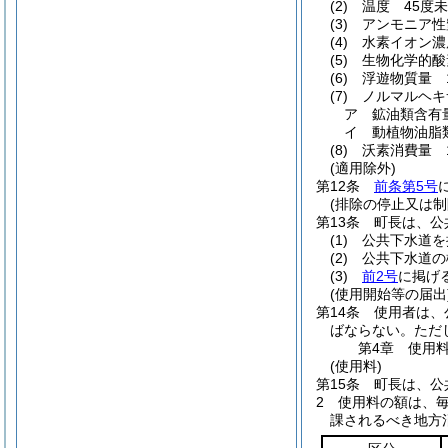
(2)
温度 45度
(3)
アンモニア性
(4)
水素イオン濃
(5)
生物化学的酸
(6)
浮遊物質量 
(7)
ノルマルヘキ
ア
鉱油類含有
イ
動植物油脂
(8)
沃素消費量 
(適用除外)
第12条
前条第5号
(排除の停止又は制
第13条
町長は、公
(1)
公共下水道を
(2)
公共下水道の
(3)
前2号
に掲げ
(使用開始等の届出
第14条
使用者は、
ばならない。
ただ
第4章
使用
(使用料)
第15条
町長は、公
2
使用料の額は、
課されるべき地方