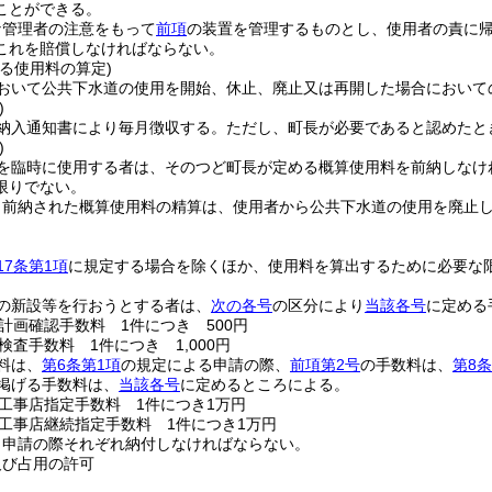
ことができる。
な管理者の注意をもって
前項
の装置を管理するものとし、使用者の責に
これを賠償しなければならない。
る使用料の算定)
おいて公共下水道の使用を開始、休止、廃止又は再開した場合において
)
納入通知書により毎月徴収する。
ただし、町長が必要であると認めたと
)
を臨時に使用する者は、そのつど町長が定める概算使用料を前納しなけ
限りでない。
り前納された概算使用料の精算は、使用者から公共下水道の使用を廃止
17条第1項
に規定する場合を除くほか、使用料を算出するために必要な
の新設等を行おうとする者は、
次の各号
の区分により
当該各号
に定める
計画確認手数料 1件につき 500円
検査手数料 1件につき 1,000円
料は、
第6条第1項
の規定による申請の際、
前項第2号
の手数料は、
第8条
掲げる手数料は、
当該各号
に定めるところによる。
工事店指定手数料 1件につき1万円
工事店継続指定手数料 1件につき1万円
、申請の際それぞれ納付しなければならない。
及び占用の許可