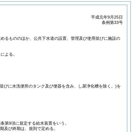
平成元年9月25日
条例第33号
定めるもののほか、公共下水道の設置、管理及び使用並びに施設の
ろによる。
器並びに水洗便所のタンク及び便器を含み、し尿浄化槽を除く。)
を
同条第9項に規定する給水装置をいう。
始期及び終期は、規則で定める。