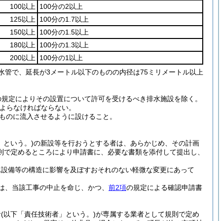
100以上
100分の2以上
125以上
100分の1.7以上
150以上
100分の1.5以上
180以上
100分の1.3以上
200以上
100分の1以上
水管で、延長が3メートル以下のものの内径は75ミリメートル以上
項の規定によりその設置について許可を受けるべき排水施設を除く。
よらなければならない。
ものに流入させるように設けること。
」という。)
の新設等を行おうとする者は、あらかじめ、その計画
則で定めるところにより申請書に、必要な書類を添付して提出し、
水設備等の構造に影響を及ぼすおそれのない軽微な変更にあって
は、当該工事の中止を命じ、かつ、
前2項
の規定による確認申請書
者
(以下「責任技術者」という。)
が専属する業者として規則で定め