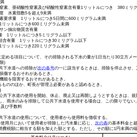
未満
窒素、亜硝酸性窒素及び硝酸性窒素含有量1リットルにつき 380ミリ
度 水素指数5を超え9未満
素要求量 1リットルにつき5日間に600ミリグラム未満
1リットルにつき600ミリグラム未満
サン抽出物質含有量
量 1リットルにつき5ミリグラム以下
類含有量 1リットルにつき30ミリグラム以下
1リットルにつき220ミリグラム未満
に定める項目について、その排除される下水の量が1日当たり30立方メ
限)
共下水道への排除が
次の各号
の一に該当するときは、排除を停止させ、
損傷するおそれがあるとき。
機能を阻害するおそれがあるとき。
るもののほか、町長が管理上必要があると認めるとき。
)
公共下水道の使用を開始、休止、廃止又は再開しようとするときは、規
し、雨水のみを排除して公共下水道を使用する場合は、この限りでない
料及び手数料
共下水道の使用について、使用者から使用料を徴収する。
毎使用月において使用者が排除した汚水量に応じ、
次の表
の基本料金と
消費税額に相当する額を加えた額とする。
ただし、その額に1円未満の