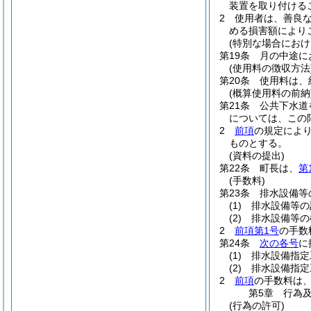
装置を取り付ける
2
使用者は、善良
める損害額により
(特別な場合におけ
第19条
月の中途に
(使用料の徴収方法
第20条
使用料は、
(概算使用料の前納
第21条
公共下水道
については、この
2
前項
の規定によ
ものとする。
(資料の提出)
第22条
町長は、
第
(手数料)
第23条
排水設備等
(1)
排水設備等の
(2)
排水設備等の
2
前項第1号
の手数
第24条
次の各号
に
(1)
排水設備指定
(2)
排水設備指定
2
前項
の手数料は
第5章
行為
(行為の許可)