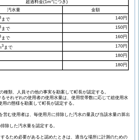
超過料金
(1m
につき)
汚水量
金額
3
140円
まで
3
150円
まで
3
160円
まで
3
170円
m
まで
180円
180円
の種類、人員その他の事実を勘案して町長が認定する。
けるそれぞれの使用者の使用水量は、使用世帯数に応じて総使用水
使用の態様を勘案して町長が認定する。
を営む使用者は、毎使用月に排除した汚水の量及び当該水量の算出
の排除した汚水量を認定する。
をするため必要があると認めたときは、適当な場所に計測のための