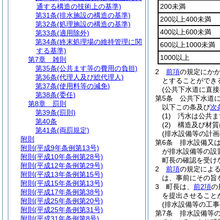
通する構造の技術上の基準)
200未満
第31条
(排水施設の構造の基準)
200以上400未満
第32条
(処理施設の構造の基準)
400以上600未満
第33条
(適用除外)
第34条
(終末処理場の維持管理に関
600以上1000未満
する基準)
1000以上
第7章
雑則
第35条
(公共ます等の費用の負担)
2
前項
の規定にかか
第36条
(代理人及び総代理人)
とすることができ
第37条
(使用料等の減免)
(公共下水道に直
第38条
(委任)
第5条
公共下水道
第8章
罰則
以下この条及び
次
第39条
(罰則)
(1)
汚水は公共ま
第40条
(2)
構造及び材質
第41条
(両罰規定)
(排水設備等の計画
附則
第6条
排水設備又
附則
(平成9年条例第13号)
が排水設備等の設
附則
(平成10年条例第28号)
町長の確認を受け
附則
(平成12年条例第29号)
2
前項
の規定によ
附則
(平成13年条例第15号)
は、事前にその旨
附則
(平成15年条例第13号)
3
町長は、
前2項
の
附則
(平成17年条例第38号)
を提出させること
附則
(平成25年条例第20号)
(排水設備等の工事
附則
(平成25年条例第31号)
第7条
排水設備等
附則
(平成31年条例第8号)