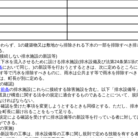
わらず、1の建築物又は敷地から排除される下水の一部を排除すべき排
る。
接接続しない排水施設の新設等)
に下水を流入させるために設ける排水施設
(排水設備及び法第24条第1
条
において同じ。)
の新設等を行おうとするときは、次に定めるところに
す等で汚水を排除すべきものに、雨水は公共ます等で雨水を排除すべき
は、町長が別に定める。
の確認)
は
前条
の排水施設
(これらに接続する除害施設を含む。以下「排水設備等
置及び構造に関する法令の規定に適合するものであることについて、規
なければならない。
る確認を受けた事項を変更しようとするときも同様とする。
ただし、排
を町長に届け出ることをもって足りる。
規定による確認を受けずに排水設備等の新設等を行っている者に対して
ができる。
の実施)
の新設等の工事は、排水設備等の工事に関し規則で定める技能を有する