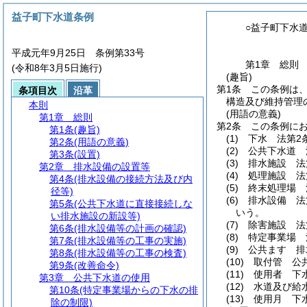
益子町下水道条例
○益子町下水
平成元年9月25日 条例第33号
第1章
総則
(令和8年3月5日施行)
(趣旨)
第1条
この条例は
条項目次
沿革
構造及び維持管理
本則
(用語の意義)
第1章
総則
第2条
この条例に
第1条
(趣旨)
(1)
下水 法第2
第2条
(用語の意義)
(2)
公共下水道 
第3条
(設置)
(3)
排水施設 法
第2章
排水設備の設置等
(4)
処理施設 法
第4条
(排水設備の接続方法及び内
(5)
終末処理場 
径等)
(6)
排水設備 法
第5条
(公共下水道に直接接続しな
いう。
い排水施設の新設等)
(7)
除害施設 法
第6条
(排水設備等の計画の確認)
(8)
特定事業場 
第7条
(排水設備等の工事の実施)
(9)
公共ます 排
第8条
(排水設備等の工事の検査)
(10)
取付管 公
第9条
(改善命令)
(11)
使用者 下
第3章
公共下水道の使用
(12)
水道及び給
第10条
(特定事業場からの下水の排
(13)
使用月 下
除の制限)