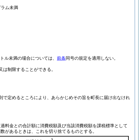
グラム未満
ートル未満の場合については、
前条
同号の規定を適用しない。
又は制限することができる。
則で定めるところにより、あらかじめその旨を町長に届け出なけれ
。
超過料金との合計額に消費税額及び当該消費税額を課税標準として
端数があるときは、これを切り捨てるものとする。
3