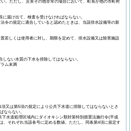
ない。
ただし、災害その他非常の場合において、町長が他の市町村
長に届け出て、検査を受けなければならない。
る法令の規定に適合していると認めたときは、当該排水設備等の新
設置若しくは使用者に対し、期限を定めて、排水設備又は除害施設
合しない水質の下水を排除してはならない。
グラム未満
第1項又は第5項の規定により公共下水道に排除してはならないとさ
ばならない。
公共下水道処理区域内にダイオキシン類対策特別措置法施行令
(平成
は、それぞれ当該各号に定める数値。
ただし、同条第4項に規定す