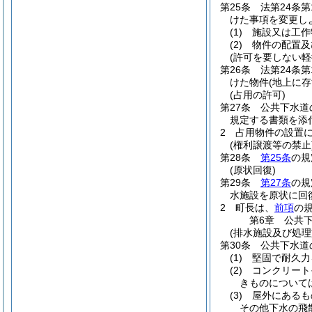
第25条
法第24条
けた事項を変更し
(1)
施設又は工作
(2)
物件の配置及
(許可を要しない軽
第26条
法第24条
けた物件
(地上に
(占用の許可)
第27条
公共下水道
規定する書類を添
2
占用物件の設置
(権利譲渡等の禁止
第28条
第25条
の規
(原状回復)
第29条
第27条
の規
水施設を原状に回
2
町長は、
前項
の
第6章
公共
(排水施設及び処
第30条
公共下水道
(1)
堅固で耐久力
(2)
コンクリート
きものについて
(3)
屋外にあるも
その他下水の飛