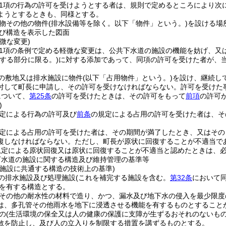
第1項の行為の許可を受けようとする者は、規則で定めるところにより次
ようとするときも、同様とする。
物その他の物件
(排水設備等を除く。以下「物件」という。)
を設ける場
び構造を表示した図面
微な変更)
第1項の条例で定める軽微な変更は、公共下水道の施設の機能を妨げ、又
存する部分に限る。)
に対する添加であって、同項の許可を受けた者が、
の敷地又は排水施設に物件
(以下「占用物件」という。)
を設け、継続し
付して町長に申請し、その許可を受けなければならない。
許可を受けた
について、
第25条
の許可を受けたときは、その許可をもって
前項
の許可
)
定による行為の許可及び
前条
の規定による占用の許可を受けた者は、そ
定による占用の許可を受けた者は、その期間が満了したとき、又はその
復しなければならない。
ただし、町長が原状に回復することが不適当で
規定による原状回復又は原状に回復することが不適当と認めたときは、
下水道の施設に関する構造及び維持管理の基準等
理施設に共通する構造の技術上の基準)
の排水施設及び処理施設
(これを補完する施設を含む。
第32条
において同
を有する構造とする。
その他の耐水性の材料で造り、かつ、漏水及び地下水の侵入を最少限度
は、多孔管その他雨水を地下に浸透させる機能を有するものとすること
の
(生活環境の保全又は人の健康の保護に支障が生ずるおそれのないもの
散を防止し、及び人の立入りを制限する措置を講ずるものとする。