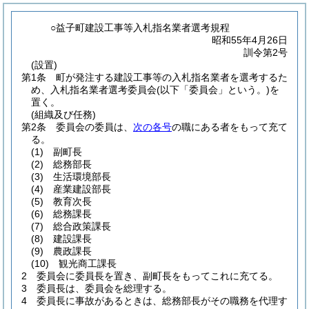
○益子町建設工事等入札指名業者選考規程
昭和55年4月26日
訓令第2号
(設置)
第1条
町が発注する建設工事等の入札指名業者を選考するた
め、入札指名業者選考委員会
(以下「委員会」という。)
を
置く。
(組織及び任務)
第2条
委員会の委員は、
次の各号
の職にある者をもって充て
る。
(1)
副町長
(2)
総務部長
(3)
生活環境部長
(4)
産業建設部長
(5)
教育次長
(6)
総務課長
(7)
総合政策課長
(8)
建設課長
(9)
農政課長
(10)
観光商工課長
2
委員会に委員長を置き、副町長をもってこれに充てる。
3
委員長は、委員会を総理する。
4
委員長に事故があるときは、総務部長がその職務を代理す