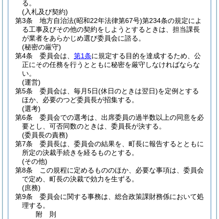
る。
(入札及び契約)
第3条
地方自治法
(昭和22年法律第67号)
第234条の規定によ
る工事及びその他の契約をしようとするときは、担当課長
が業者をあらかじめ選び委員会に諮る。
(秘密の厳守)
第4条
委員会は、
第1条
に規定する目的を達成するため、公
正にその任務を行うとともに秘密を厳守しなければならな
い。
(運営)
第5条
委員会は、毎月5日
(休日のときは翌日)
を定例とする
ほか、必要のつど委員長が招集する。
(選考)
第6条
委員会での選考は、出席委員の過半数以上の同意を必
要とし、可否同数のときは、委員長が決する。
(委員長の責務)
第7条
委員長は、委員会の結果を、町長に報告するとともに
所定の決裁手続きを経るものとする。
(その他)
第8条
この規程に定めるもののほか、必要な事項は、委員会
で定め、町長の決裁で効力を生ずる。
(庶務)
第9条
委員会に関する事務は、総合政策課財務係において処
理する。
附
則