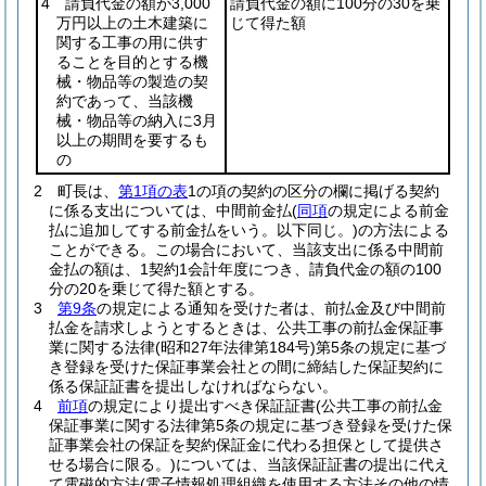
4 請負代金の額が3,000
請負代金の額に100分の30を乗
万円以上の土木建築に
じて得た額
関する工事の用に供す
ることを目的とする機
械・物品等の製造の契
約であって、当該機
械・物品等の納入に3月
以上の期間を要するも
の
2
町長は、
第1項の表
1の項の契約の区分の欄に掲げる契約
に係る支出については、中間前金払
(
同項
の規定による前金
払に追加してする前金払をいう。以下同じ。)
の方法による
ことができる。
この場合において、当該支出に係る中間前
金払の額は、1契約1会計年度につき、請負代金の額の100
分の20を乗じて得た額とする。
3
第9条
の規定による通知を受けた者は、前払金及び中間前
払金を請求しようとするときは、公共工事の前払金保証事
業に関する法律
(昭和27年法律第184号)
第5条の規定に基づ
き登録を受けた保証事業会社との間に締結した保証契約に
係る保証証書を提出しなければならない。
4
前項
の規定により提出すべき保証証書
(公共工事の前払金
保証事業に関する法律第5条の規定に基づき登録を受けた保
証事業会社の保証を契約保証金に代わる担保として提供さ
せる場合に限る。)
については、当該保証証書の提出に代え
て電磁的方法
(電子情報処理組織を使用する方法その他の情