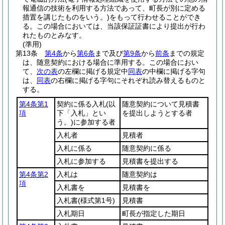
報通信の技術を利用する方法であって、町長が別に定める
措置を講じたものをいう。)
をもって行わせることができ
る。
この場合においては、当該保証証書により提出が行わ
れたものとみなす。
(準用)
第13条
第4条
から
第6条
まで及び
第9条
から
前条
までの規定
は、随意契約における場合に準用する。
この場合におい
て、
次の表
の左欄に掲げる規定中
同表
の中欄に掲げる字句
は、
同表
の右欄に掲げる字句にそれぞれ読み替えるものと
する。
第4条第1
契約に係る入札
(以
随意契約について見積書
項
下「入札」とい
を提出しようとする者
う。)
に参加する者
入札者
見積者
入札に係る
随意契約に係る
入札に参加する
見積書を提出する
第4条第2
入札は
随意契約は
項
入札書を
見積書を
入札書
(様式第1号)
見積書
入札期日
町長が指定した期日