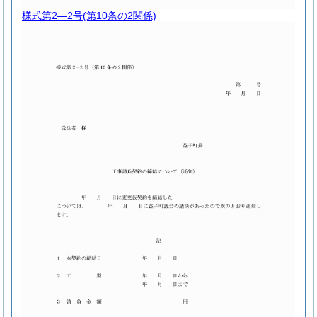
様式第2―2号
(第10条の2関係)