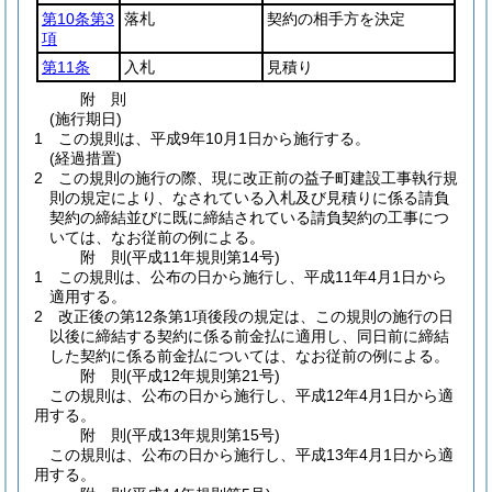
第10条第3
落札
契約の相手方を決定
項
第11条
入札
見積り
附
則
(施行期日)
1
この規則は、平成9年10月1日から施行する。
(経過措置)
2
この規則の施行の際、現に改正前の益子町建設工事執行規
則の規定により、なされている入札及び見積りに係る請負
契約の締結並びに既に締結されている請負契約の工事につ
いては、なお従前の例による。
附
則
(平成11年
規則第14号)
1
この規則は、公布の日から施行し、平成11年4月1日から
適用する。
2
改正後の第12条第1項後段の規定は、この規則の施行の日
以後に締結する契約に係る前金払に適用し、同日前に締結
した契約に係る前金払については、なお従前の例による。
附
則
(平成12年
規則第21号)
この規則は、公布の日から施行し、平成12年4月1日から適
用する。
附
則
(平成13年
規則第15号)
この規則は、公布の日から施行し、平成13年4月1日から適
用する。