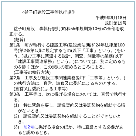
○益子町建設工事等執行規則
平成9年9月18日
規則第19号
益子町建設工事執行規則(昭和55年規則第10号)の全部を改
正する。
(趣旨)
第1条
町が執行する建設工事
(建設業法
(昭和24年法律第100
号)
第2条第1項に規定するもの
(以下「工事」という。)
をい
う。)
及び工事に関連する設計、調査、測量等の業務
(以下
「建設工事関連業務」という。)
については、別に定めるも
のを除くほか、この規則の定めるところによる。
(工事等の執行方法)
第2条
工事及び建設工事関連業務
(以下「工事等」という。)
の執行方法は、直営、請負又は委託によるものとする。
(直営又は委託による工事等)
第3条
工事等は、次に掲げる場合においては、直営で執行す
る。
(1)
特に緊急を要し、請負契約又は委託契約を締結する暇
がないとき。
(2)
請負契約又は委託契約を締結することができないと
き。
(3)
前2号
に掲げる場合のほか、特に直営とする必要があ
ると認めるとき。