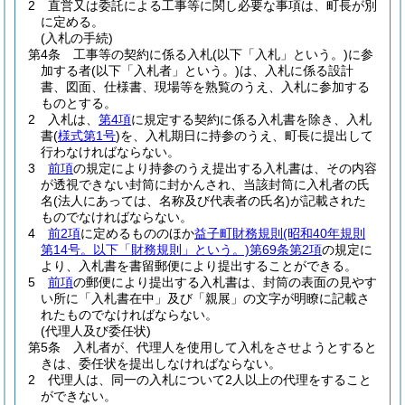
2
直営又は委託による工事等に関し必要な事項は、町長が別
に定める。
(入札の手続)
第4条
工事等の契約に係る入札
(以下「入札」という。)
に参
加する者
(以下「入札者」という。)
は、入札に係る設計
書、図面、仕様書、現場等を熟覧のうえ、入札に参加する
ものとする。
2
入札は、
第4項
に規定する契約に係る入札書を除き、入札
書
(
様式第1号
)
を、入札期日に持参のうえ、町長に提出して
行わなければならない。
3
前項
の規定により持参のうえ提出する入札書は、その内容
が透視できない封筒に封かんされ、当該封筒に入札者の氏
名
(法人にあっては、名称及び代表者の氏名)
が記載された
ものでなければならない。
4
前2項
に定めるもののほか
益子町財務規則
(昭和40年規則
第14号。以下「財務規則」という。)
第69条第2項
の規定に
より、入札書を書留郵便により提出することができる。
5
前項
の郵便により提出する入札書は、封筒の表面の見やす
い所に「入札書在中」及び「親展」の文字が明瞭に記載さ
れたものでなければならない。
(代理人及び委任状)
第5条
入札者が、代理人を使用して入札をさせようとすると
きは、委任状を提出しなければならない。
2
代理人は、同一の入札について2人以上の代理をすること
ができない。