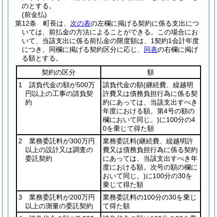
のとする。
(前金払)
第12条
町長は、
次の表
の左欄に掲げる契約に係る支出につ
いては、前払金の方法によることができる。
この場合にお
いて、当該支出に係る前払金の限度額は、1契約1会計年度
につき、同欄に掲げる契約区分に応じ、
同表
の右欄に掲げ
る額とする。
契約の区分
額
1 請負代金の額が500万
請負代金の額
(継続費、繰越明
円以上の工事の請負契
許費又は債務負担行為に係る契
約
約にあっては、当該支出すべき
年度における額。第4号の額の
欄において同じ。)
に100分の4
0を乗じて得た額
2 業務委託料が300万円
業務委託料
(継続費、繰越明許
以上の設計又は調査の
費又は債務負担行為に係る契約
委託契約
にあっては、当該支出すべき年
度における額。次号の額の欄に
おいて同じ。)
に100分の30を
乗じて得た額
3 業務委託料が200万円
業務委託料の100分の30を乗じ
以上の測量の委託契約
て得た額