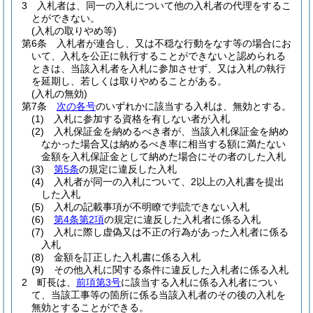
3
入札者は、同一の入札について他の入札者の代理をするこ
とができない。
(入札の取りやめ等)
第6条
入札者が連合し、又は不穏な行動をなす等の場合にお
いて、入札を公正に執行することができないと認められる
ときは、当該入札者を入札に参加させず、又は入札の執行
を延期し、若しくは取りやめることがある。
(入札の無効)
第7条
次の各号
のいずれかに該当する入札は、無効とする。
(1)
入札に参加する資格を有しない者が入札
(2)
入札保証金を納めるべき者が、当該入札保証金を納め
なかった場合又は納めるべき率に相当する額に満たない
金額を入札保証金として納めた場合にその者のした入札
(3)
第5条
の規定に違反した入札
(4)
入札者が同一の入札について、2以上の入札書を提出
した入札
(5)
入札の記載事項が不明瞭で判読できない入札
(6)
第4条第2項
の規定に違反した入札者に係る入札
(7)
入札に際し虚偽又は不正の行為があった入札者に係る
入札
(8)
金額を訂正した入札書に係る入札
(9)
その他入札に関する条件に違反した入札者に係る入札
2
町長は、
前項第3号
に該当する入札に係る入札者につい
て、当該工事等の箇所に係る当該入札者のその後の入札を
無効とすることができる。