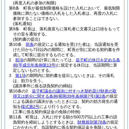
(再度入札の参加の制限)
第8条
町長が最低制限価格を設けた入札において、最低制限
価格に満たない価格の入札をした入札者は、再度の入札に
参加することはできない。
(落札通知)
第9条
町長は、落札後直ちに落札者に文書又は口頭をもって
その旨を通知する。
(契約書の提出)
第10条
前条
の規定による通知を受けた者は、当該通知を受
けた日から7日以内の期間に、町長が別に定める契約書を作
成して町長に提出するものとする。
2
前項
の期間の計算に当たっては、
益子町の休日を定める条
例
(平成元年条例第13号)
に規定する休日は、当該期間に算
定しないものとする。
3
第1項
の期間内に契約書を提出しないときは、その落札
は、効力を失う。
(議決事件に係る請負契約の締結)
第10条の2
益子町議会の議決に付すべき契約及び財産の取
得又は処分に関する条例
(昭和39年条例第7号)
第2条
の規定
による議会の議決があったときには、契約の効力発生の通
知を
様式第2号
により行うものとする。
(工事に係る契約保証金の免除の特例)
第11条
町長は、入札に付する額が500万円以上の工事の請
負契約を締結しようとするときは、
財務規則第78条
の規定
にかかわらず、当該契約に係る契約保証金を免除しないも