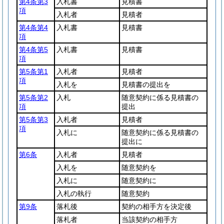
第4条第3
入札書
見積書
項
入札者
見積者
第4条第4
入札書
見積書
項
第4条第5
入札書
見積書
項
第5条第1
入札者
見積者
項
入札を
見積書の提出を
第5条第2
入札
随意契約に係る見積書の
項
提出
第5条第3
入札者
見積者
項
入札に
随意契約に係る見積書の
提出に
第6条
入札者
見積者
入札を
随意契約を
入札に
随意契約に
入札の執行
随意契約
第9条
落札後
契約の相手方を決定後
落札者
当該契約の相手方