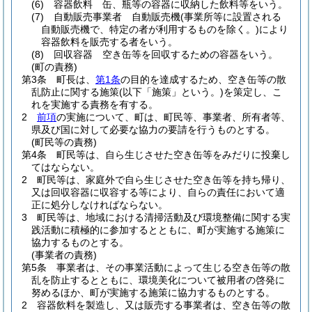
(6)
容器飲料 缶、瓶等の容器に収納した飲料等をいう。
(7)
自動販売事業者 自動販売機
(事業所等に設置される
自動販売機で、特定の者が利用するものを除く。)
により
容器飲料を販売する者をいう。
(8)
回収容器 空き缶等を回収するための容器をいう。
(町の責務)
第3条
町長は、
第1条
の目的を達成するため、空き缶等の散
乱防止に関する施策
(以下「施策」という。)
を策定し、こ
れを実施する責務を有する。
2
前項
の実施について、町は、町民等、事業者、所有者等、
県及び国に対して必要な協力の要請を行うものとする。
(町民等の責務)
第4条
町民等は、自ら生じさせた空き缶等をみだりに投棄し
てはならない。
2
町民等は、家庭外で自ら生じさせた空き缶等を持ち帰り、
又は回収容器に収容する等により、自らの責任において適
正に処分しなければならない。
3
町民等は、地域における清掃活動及び環境整備に関する実
践活動に積極的に参加するとともに、町が実施する施策に
協力するものとする。
(事業者の責務)
第5条
事業者は、その事業活動によって生じる空き缶等の散
乱を防止するとともに、環境美化について被用者の啓発に
努めるほか、町が実施する施策に協力するものとする。
2
容器飲料を製造し、又は販売する事業者は、空き缶等の散