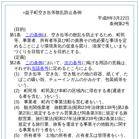
○益子町空き缶等散乱防止条例
平成8年3月22日
条例第2号
(目的)
第1条
この条例
は、空き缶等の散乱を防止するため、町民
等、事業者、所有者等及び町の責務その他必要な事項を定
めることにより環境美化の促進を図り、清潔で美しいまち
づくりを目指すことを目的とする。
(定義)
第2条
この条例
において、
次の各号
に掲げる用語の意義は、
それぞれ
当該各号
に定めるところによる。
(1)
空き缶等 空き缶、空き瓶その他の容器、紙くず、た
ばこの吸い殻、チューインガムのかみかす、包装紙等を
いう。
(2)
町民等 町民及び本町の区域内に滞在する者
(通過す
る者を含む。)
をいう。
(3)
事業者 町内で事業活動を営む者をいう。
(4)
観光関係業者 旅館業法
(昭和23年法律第138号)
第2条
第2項に規定するホテル営業及び同条第3項に規定する旅
館営業、旅行業法
(昭和27年法律第239号)
第2条第1項に
規定する旅行業、旅客を運送する事業その他観光に関す
る事業を行う者をいう。
(5)
所有者等 土地の所有者、占有者又は管理者をいう。