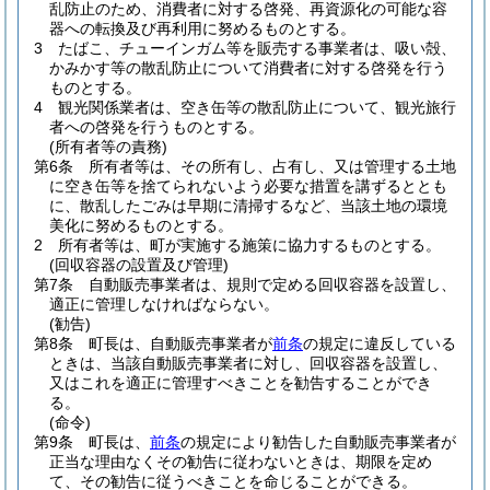
乱防止のため、消費者に対する啓発、再資源化の可能な容
器への転換及び再利用に努めるものとする。
3
たばこ、チューインガム等を販売する事業者は、吸い殻、
かみかす等の散乱防止について消費者に対する啓発を行う
ものとする。
4
観光関係業者は、空き缶等の散乱防止について、観光旅行
者への啓発を行うものとする。
(所有者等の責務)
第6条
所有者等は、その所有し、占有し、又は管理する土地
に空き缶等を捨てられないよう必要な措置を講ずるととも
に、散乱したごみは早期に清掃するなど、当該土地の環境
美化に努めるものとする。
2
所有者等は、町が実施する施策に協力するものとする。
(回収容器の設置及び管理)
第7条
自動販売事業者は、規則で定める回収容器を設置し、
適正に管理しなければならない。
(勧告)
第8条
町長は、自動販売事業者が
前条
の規定に違反している
ときは、当該自動販売事業者に対し、回収容器を設置し、
又はこれを適正に管理すべきことを勧告することができ
る。
(命令)
第9条
町長は、
前条
の規定により勧告した自動販売事業者が
正当な理由なくその勧告に従わないときは、期限を定め
て、その勧告に従うべきことを命じることができる。