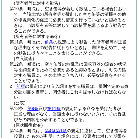
(所有者等に対する勧告)
第10条
町長は、空き缶等が著しく散乱している場合におい
て、当該土地の所有者等が散乱した空き缶等の清掃その他
の環境美化の促進に必要な措置を行っていないと認めると
きは、当該所有者等に対して当該措置を講じるよう勧告す
ることができる。
(所有者等に対する命令)
第11条
町長は、
前条
の規定により勧告した所有者等が正当
な理由なくその勧告に従わないときは、期限を定めて、そ
の勧告に従うべきことを命じることができる。
(立入調査)
第12条
町長は、空き缶等の散乱又は回収容器の設置の状況
等を調査するために必要があると認めるときは、町長の指
定する職員に、その土地に立ち入り、必要な調査をさせる
ことができる。
2
前項
の規定により立入調査をする職員は、規則で定める身
分証明書を携帯し、関係者にこれを提示しなければならな
い。
(公表)
第13条
第9条
及び
第11条
の規定による命令を受けた者が、
正当な理由がなく、当該命令に従わないときは、その旨及
びその内容を公表することができる。
(原状回復命令)
第14条
町長は、
第4条第1項
の規定に違反して、空き缶等を
投棄したものが判明した場合には、投棄者に対して期限を